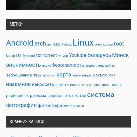
МЕТКИ
Linux
Android
arch
root
dsp
aur
Firefox
open source
Беларусь
Минск
tor
Youtube
torrent
Stalag 352
Systemd
vk
vpn
анонимность
безопасность
аудио
видеоплеер
война
карта
заброшенное
звук
космос
мкс
история
коронавирус
наземное
нейросеть
память
поиск
плеер
погода
подземное
система
радиосвязь
реклама
сервер
сеть
сжатие
фотография
фотосфера
эксперимент
КРАЙНИЕ ЗАПИСИ