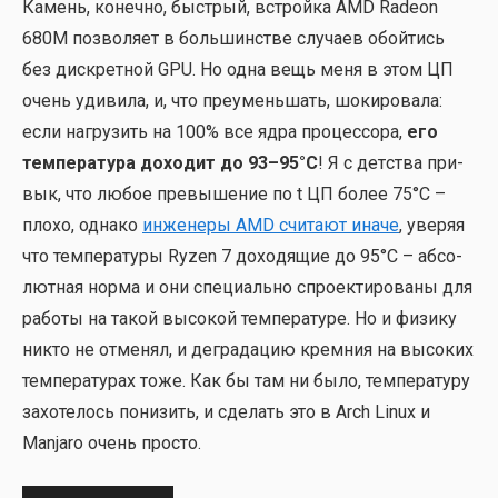
Камень, конеч­но, быст­рый, встрой­ка AMD Radeon
680M поз­во­ля­ет в боль­шин­стве слу­ча­ев обой­тись
без дис­крет­ной GPU. Но одна вещь меня в этом ЦП
очень уди­ви­ла, и, что пре­умень­шать, шоки­ро­ва­ла:
если нагру­зить на 100% все ядра про­цес­со­ра,
его
тем­пе­ра­ту­ра дохо­дит до 93–95°C
! Я с дет­ства при­
вык, что любое пре­вы­ше­ние по t ЦП более 75°C –
пло­хо, одна­ко
инже­не­ры AMD счи­та­ют ина­че
, уве­ряя
что тем­пе­ра­ту­ры Ryzen 7 дохо­дя­щие до 95°C – абсо­
лют­ная нор­ма и они спе­ци­аль­но спро­ек­ти­ро­ва­ны для
рабо­ты на такой высо­кой тем­пе­ра­ту­ре. Но и физи­ку
никто не отме­нял, и дегра­да­цию крем­ния на высо­ких
тем­пе­ра­ту­рах тоже. Как бы там ни было, тем­пе­ра­ту­ру
захо­те­лось пони­зить, и сде­лать это в Arch Linux и
Manjaro очень про­сто.