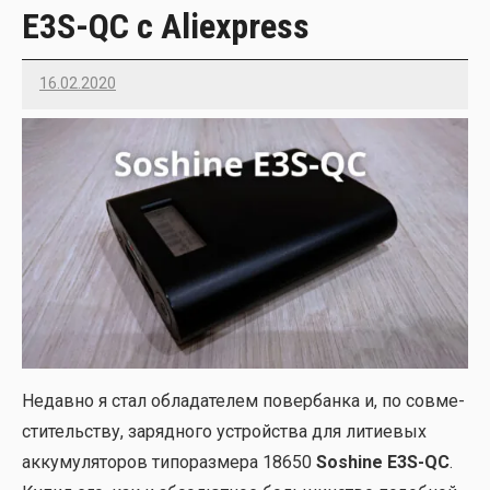
E3S-QC c Aliexpress
16.02.2020
Imatvey
Недав­но я стал обла­да­те­лем повер­бан­ка и, по сов­ме­
сти­тель­ству, заряд­но­го устрой­ства для лити­е­вых
акку­му­ля­то­ров типо­раз­ме­ра 18650
Soshine E3S-QC
.