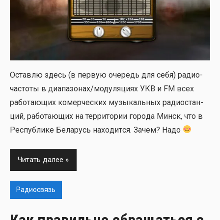
Остав­лю здесь (в первую оче­редь для себя) радио­
ча­сто­ты в диапазонах/модуляциях УКВ и FM всех
рабо­та­ю­щих комер­че­ских музы­каль­ных радио­стан­
ций, рабо­та­ю­щих на тер­ри­то­рии горо­да Минск, что в
Рес­пуб­ли­ке Бела­русь нахо­дит­ся. Зачем? Надо
Читать далее
Радиосвязь
Как правильно обращаться с