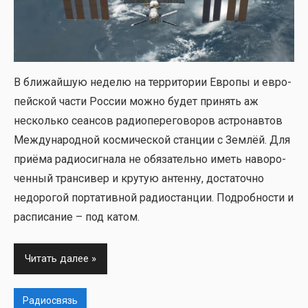
В бли­жай­шую неде­лю на тер­ри­то­рии Евро­пы и евро­
пей­ской части Рос­сии мож­но будет при­нять аж
несколь­ко сеан­сов радио­пе­ре­го­во­ров аст­ро­нав­тов
Меж­ду­на­род­ной кос­ми­че­ской стан­ции с Зем­лёй. Для
при­ё­ма радио­сиг­на­ла не обя­за­тель­но иметь наво­ро­
чен­ный тран­си­вер и кру­тую антен­ну, доста­точ­но
недо­ро­гой пор­та­тив­ной радио­стан­ции. Подроб­но­сти и
рас­пи­са­ние – под катом.
Читать далее
Радиосвязь