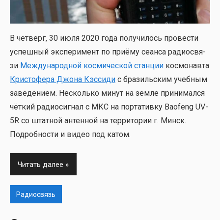
В чет­верг, 30 июля 2020 года полу­чи­лось про­ве­сти
успеш­ный экс­пе­ри­мент по при­ё­му сеан­са радио­свя­
зи
Меж­ду­на­род­ной кос­ми­че­ской стан­ции
кос­мо­нав­та
Кри­сто­фе­ра Джо­на Кэс­си­ди
с бра­зиль­ским учеб­ным
заве­де­ни­ем. Несколь­ко минут на зем­ле при­ни­мал­ся
чёт­кий радио­сиг­нал с МКС на пор­та­тив­ку Baofeng UV-
5R со штат­ной антен­ной на тер­ри­то­рии г. Минск.
Подроб­но­сти и видео под катом.
Читать далее
Радиосвязь