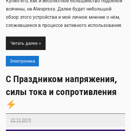
Купил его, как и абсо­лют­ное боль­шин­ство подоб­ной
вся­чи­ны, на Aliexpress. Далее будет неболь­шой
обзор это­го устрой­ства и моё лич­ное мне­ние о нём,
сло­жив­ше­е­ся в про­цес­се актив­но­го исполь­зо­ва­ния.
Читать далее
Электроника
С Праздником напряжения,
силы тока и сопротивления
22.12.2019
Imatvey