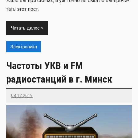
жило бы при све­чах, и уж точ­но не смог­ло бы про­чи­
тать этот пост.
Читать далее
Электроника
Частоты УКВ и FM
радиостанций в г. Минск
08.12.2019
Imatvey