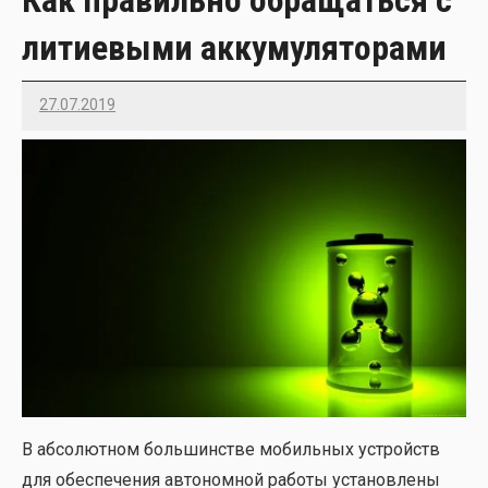
литиевыми аккумуляторами
27.07.2019
Imatvey
В абсо­лют­ном боль­шин­стве мобиль­ных устройств
для обес­пе­че­ния авто­ном­ной рабо­ты уста­нов­ле­ны