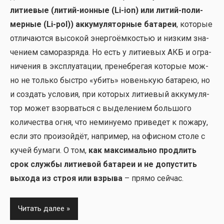
лити­е­вые (литий-ион­ные (Li-ion) или литий-поли­
мер­ные (Li-pol)) акку­му­ля­тор­ные бата­реи
, кото­рые
отли­ча­ют­ся высо­кой энер­го­ём­ко­стью и низ­ким зна­
че­ни­ем само­раз­ря­да. Но есть у лити­е­вых АКБ и огра­
ни­че­ния в экс­плу­а­та­ции, пре­не­бре­гая кото­рые мож­
но не толь­ко быст­ро «убить» новень­кую бата­рею, но
и создать усло­вия, при кото­рых лити­е­вый акку­му­ля­
тор может взо­рвать­ся с выде­ле­ни­ем боль­шо­го
коли­че­ства огня, что неми­ну­е­мо при­ве­дет к пожа­ру,
если это про­изой­дёт, напри­мер, на офис­ном сто­ле с
кучей бума­ги. О том,
как мак­си­маль­но про­длить
срок служ­бы лити­е­вой бата­реи и не допу­стить
выхо­да из строя или взры­ва
– пря­мо сей­час.
Читать далее