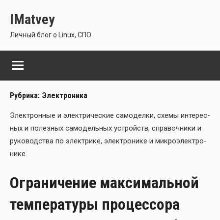
Перейти
IMatvey
к
содержимому
Личный блог о Linux, СПО
Рубрика:
Электроника
Элек­трон­ные и элек­три­че­ские само­дел­ки, схе­мы инте­рес­
ных и полез­ных само­дель­ных устройств, спра­воч­ни­ки и
руко­вод­ства по элек­три­ке, элек­тро­ни­ке и мик­ро­элек­тро­
ни­ке.
Ограничение максимальной
температуры процессора