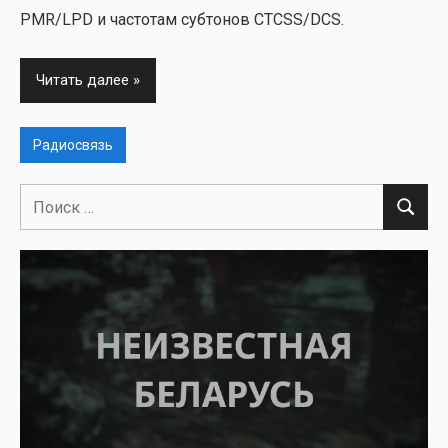
PMR/LPD и часто­там суб­то­нов CTCSS/DCS.
Читать далее
Радиосвязь
Поиск
Поиск
для: