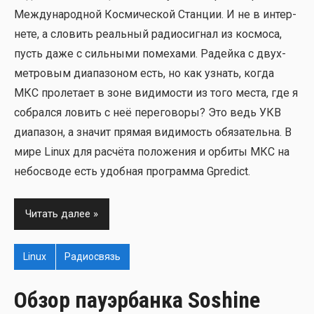
Меж­ду­на­род­ной Кос­ми­че­ской Стан­ции. И не в интер­
не­те, а сло­вить реаль­ный радио­сиг­нал из кос­мо­са,
пусть даже с силь­ны­ми поме­ха­ми. Радей­ка с двух­
мет­ро­вым диа­па­зо­ном есть, но как узнать, когда
МКС про­ле­та­ет в зоне види­мо­сти из того места, где я
собрал­ся ловить с неё пере­го­во­ры? Это ведь УКВ
диа­па­зон, а зна­чит пря­мая види­мость обя­за­тель­на. В
мире Linux для рас­чё­та поло­же­ния и орби­ты МКС на
небо­сво­де есть удоб­ная про­грам­ма Gpredict.
Читать далее
Linux
Радиосвязь
Обзор пауэрбанка Soshine