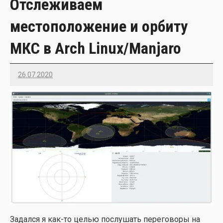
Отслеживаем
местоположение и орбиту
МКС в Arch Linux/Manjaro
26.07.2020
Imatvey
Задал­ся я как-то целью послу­шать пере­го­во­ры на