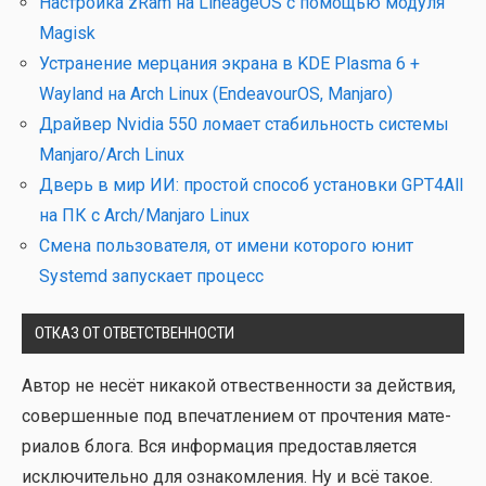
Настройка zRam на LineageOS с помощью модуля
Magisk
Устранение мерцания экрана в KDE Plasma 6 +
Wayland на Arch Linux (EndeavourOS, Manjaro)
Драйвер Nvidia 550 ломает стабильность системы
Manjaro/Arch Linux
Дверь в мир ИИ: простой способ установки GPT4All
на ПК с Arch/Manjaro Linux
Смена пользователя, от имени которого юнит
Systemd запускает процесс
ОТКАЗ ОТ ОТВЕТСТВЕННОСТИ
Автор не несёт ника­кой отвест­вен­но­сти за дей­ствия,
совер­шен­ные под впе­чат­ле­ни­ем от про­чте­ния мате­
ри­а­лов бло­га. Вся инфор­ма­ция предо­став­ля­ет­ся
исклю­чи­тель­но для озна­ком­ле­ния. Ну и всё такое.