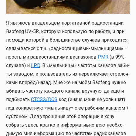
Я явля­юсь вла­дель­цем пор­та­тив­ной радио­стан­ции
Baofeng UV-5R, кото­рую исполь­зую по рабо­те, и при
помо­щи кото­рой в боль­шин­стве слу­ча­ев при­хо­дит­ся
свя­зы­вать­ся с т.н. «радио­стан­ци­я­ми-мыль­ни­ца­ми» –
про­сты­ми радио­стан­ци­я­ми диа­па­зо­нов
PMR
(в 99%
слу­ча­ев) и
LPD
. В «мыль­ни­цы» часто­ты кана­лов заби­
ты заво­дом, и поль­зо­ва­тель их пере­клю­ча­ет стре­лоч­
ка­ми вперёд/назад. Мне же на моём Baofeng нуж­но
вби­вать часто­ту каж­до­го кана­ла вруч­ную, да ещё и
под­би­рать
CTCSS/DCS
код (ина­че меня не услы­шат)
под кон­крет­ную «мыль­ни­цу» с ее рабо­чим кана­лом +
суб­то­ном. Для упро­ще­ния этой опе­ра­ции я хочу
собрать здесь крат­ко и инфор­ма­тив­но всю необ­хо­
ди­мую мне инфор­ма­цию по часто­там радио­ка­на­лов