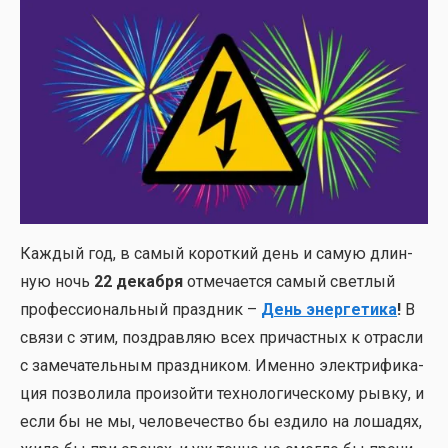
Каж­дый год, в самый корот­кий день и самую длин­
ную ночь
22 декаб­ря
отме­ча­ет­ся самый свет­лый
про­фес­си­о­наль­ный празд­ник –
День энер­ге­ти­ка
!
В
свя­зи с этим, поздрав­ляю всех при­част­ных к отрас­ли
с заме­ча­тель­ным празд­ни­ком. Имен­но элек­три­фи­ка­
ция поз­во­ли­ла про­изой­ти тех­но­ло­ги­че­ско­му рыв­ку, и
если бы не мы, чело­ве­че­ство бы езди­ло на лоша­дях,