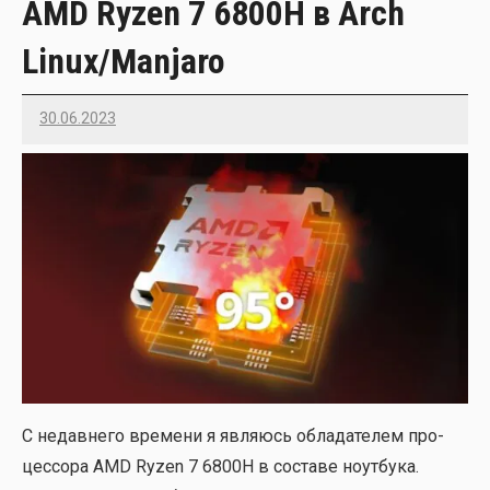
AMD Ryzen 7 6800H в Arch
Linux/Manjaro
30.06.2023
Imatvey
С недав­не­го вре­ме­ни я явля­юсь обла­да­те­лем про­
цес­со­ра AMD Ryzen 7 6800H в соста­ве ноут­бу­ка.