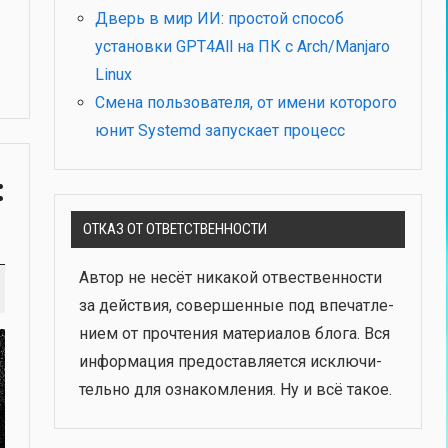
Дверь в мир ИИ: простой способ
установки GPT4All на ПК с Arch/Manjaro
Linux
Смена пользователя, от имени которого
юнит Systemd запускает процесс
:
ОТКАЗ ОТ ОТВЕТСТВЕННОСТИ
Автор не несёт ника­кой отвест­вен­но­сти
за дей­ствия, совер­шен­ные под впе­чат­ле­
ни­ем от про­чте­ния мате­ри­а­лов бло­га. Вся
инфор­ма­ция предо­став­ля­ет­ся исклю­чи­
тель­но для озна­ком­ле­ния. Ну и всё такое.