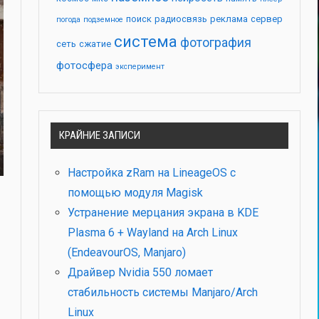
поиск
радиосвязь
реклама
сервер
погода
подземное
система
фотография
сеть
сжатие
фотосфера
эксперимент
КРАЙНИЕ ЗАПИСИ
Настройка zRam на LineageOS с
помощью модуля Magisk
Устранение мерцания экрана в KDE
Plasma 6 + Wayland на Arch Linux
(EndeavourOS, Manjaro)
Драйвер Nvidia 550 ломает
стабильность системы Manjaro/Arch
Linux