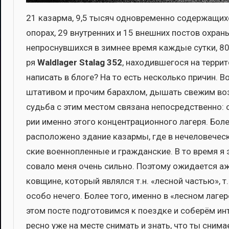
21 казар­ма, 9,5 тысяч одно­вре­мен­но содер­жа­щих­с
опо­рах, 29 внут­рен­них и 15 внеш­них постов охра­
непрос­нув­ших­ся в зим­нее вре­мя каж­дые сут­ки, 8
ря
Waldlager Stalag 352
, нахо­див­ше­го­ся на тер­
напи­сать в бло­ге? На то есть несколь­ко при­чин. В
шта­ти­вом и про­чим барах­лом, дышать све­жим воз
судь­ба с этим местом свя­за­на непо­сред­ствен­но: ок
рии имен­но это­го кон­цен­тра­ци­он­но­го лаге­ря. Бо
рас­по­ло­же­но зда­ние казар­мы, где в нече­ло­ве­че
ские воен­но­плен­ные и граж­дан­ские. В то вре­мя я
со­ва­ло меня очень силь­но. Поэто­му ожи­да­ет­ся 
ков­щине, кото­рый являл­ся т.н. «лес­ной частью», т
осо­бо нече­го. Более того, имен­но в «лес­ном лаге
этом посте под­го­то­вим­ся к поезд­ке и собе­рём и
рес­но уже на месте сни­мать и знать, что ты сни­ма