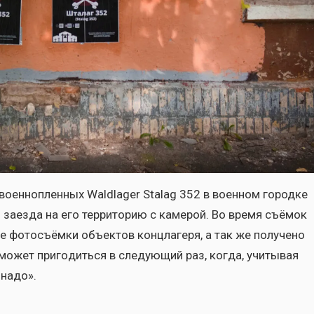
воен­но­плен­ных Waldlager Stalag 352 в воен­ном город­ке
заез­да на его тер­ри­то­рию с каме­рой. Во вре­мя съё­мок
е фото­съём­ки объ­ек­тов конц­ла­ге­ря, а так же полу­че­но
ожет при­го­дить­ся в сле­ду­ю­щий раз, когда, учи­ты­вая
 надо».