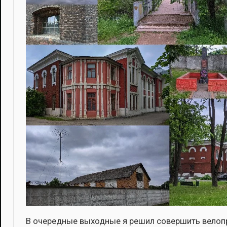
В оче­ред­ные выход­ные я решил совер­шить вело­про