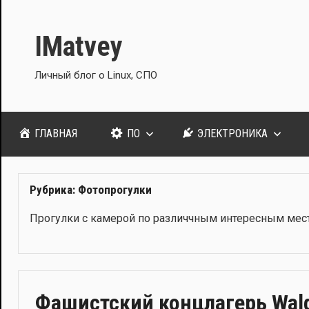
Перейти
к
IMatvey
содержимому
Личный блог о Linux, СПО
ГЛАВНАЯ
ПО
ЭЛЕКТРОНИКА
Рубрика:
Фотопрогулки
Про­гул­ки с каме­рой по раз­личч­ным инте­рес­ным мес
Фашистский концлагерь Wald