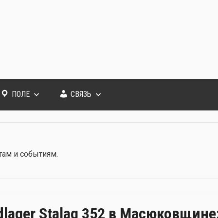
ПОЛЕ
СВЯЗЬ
там и собы­ти­ям.
lager Stalag 352 в Масюковщине