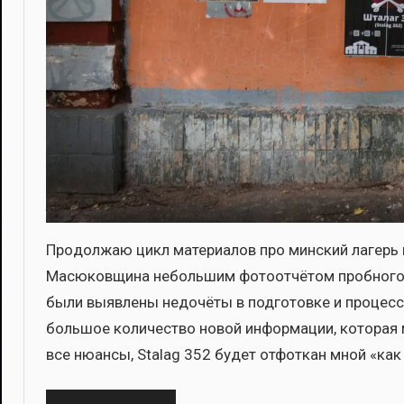
Про­дол­жаю цикл мате­ри­а­лов про мин­ский лагерь 
Масю­ков­щи­на неболь­шим фото­от­чё­том проб­но­го 
были выяв­ле­ны недо­чё­ты в под­го­тов­ке и про­цес­с
боль­шое коли­че­ство новой инфор­ма­ции, кото­рая м
все нюан­сы, Stalag 352 будет отфо­ткан мной «как