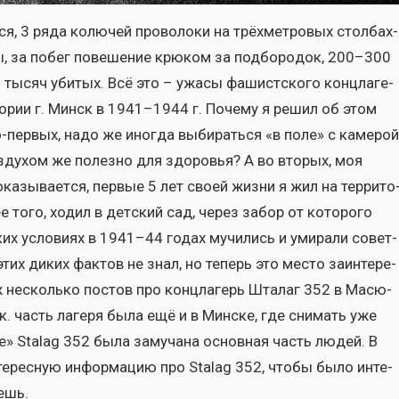
я, 3 ряда колю­чей про­во­ло­ки на трёх­мет­ро­вых стол­бах-
ны, за побег пове­ше­ние крю­ком за под­бо­ро­док, 200–300
0 тысяч уби­тых. Всё это – ужа­сы фашист­ско­го конц­ла­ге­
ри­то­рии г. Минск в 1941–1944 г. Поче­му я решил об этом
о-пер­вых, надо же ино­гда выби­рать­ся «в поле» с каме­рой
­ду­хом же полез­но для здо­ро­вья? А во вто­рых, моя
а­зы­ва­ет­ся, пер­вые 5 лет сво­ей жиз­ни я жил на тер­ри­то
лее того, ходил в дет­ский сад, через забор от кото­ро­го
­ских усло­ви­ях в 1941–44 годах мучи­лись и уми­ра­ли совет­
 этих диких фак­тов не знал, но теперь это место заин­те­ре­
аж несколь­ко постов про конц­ла­герь Шта­лаг 352 в Масю­
.к. часть лаге­ря была ещё и в Мин­ске, где сни­мать уже
­ре» Stalag 352 была заму­ча­на основ­ная часть людей. В
нте­рес­ную инфор­ма­цию про Stalag 352, что­бы было инте­
­ешь.