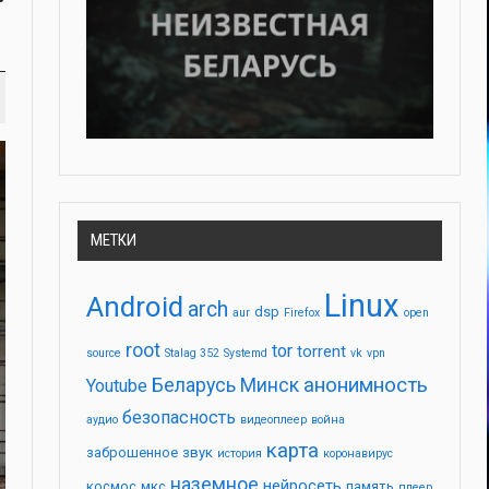
МЕТКИ
Linux
Android
arch
dsp
aur
Firefox
open
root
tor
torrent
source
Stalag 352
Systemd
vk
vpn
анонимность
Беларусь
Минск
Youtube
безопасность
аудио
видеоплеер
война
карта
заброшенное
звук
история
коронавирус
наземное
нейросеть
космос
мкс
память
плеер