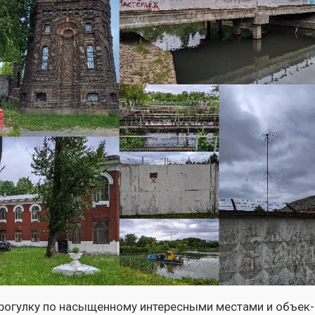
­гул­ку по насы­щен­но­му инте­рес­ны­ми места­ми и объ­ек­