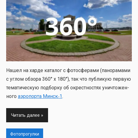
Нашел на хар­де ката­лог с фото­сфе­ра­ми (пано­ра­ма­ми
с углом обзо­ра 360° x 180°), так что пуб­ли­кую первую
тема­ти­че­скую под­бор­ку об окрест­но­стях уни­что­жен­
но­го
аэро­пор­та Минск‑1
.
Читать далее
Фотопрогулки