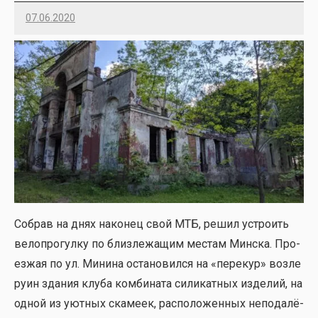
07.06.2020
Imatvey
Собрав на днях нако­нец свой МТБ, решил устро­ить
вело­про­гул­ку по близ­ле­жа­щим местам Мин­ска. Про­
ез­жая по ул. Мини­на оста­но­вил­ся на «пере­кур» воз­ле
руин зда­ния клу­ба ком­би­на­та сили­кат­ных изде­лий, на
одной из уют­ных ска­ме­ек, рас­по­ло­жен­ных непо­да­лё­