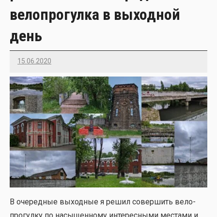
велопрогулка в выходной
день
15.06.2020
Imatvey
В оче­ред­ные выход­ные я решил совер­шить вело­
про­гул­ку по насы­щен­но­му инте­рес­ны­ми места­ми и