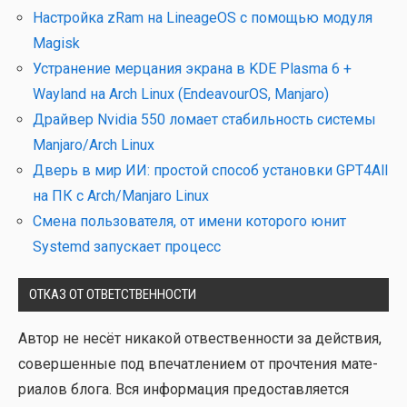
Настройка zRam на LineageOS с помощью модуля
Magisk
Устранение мерцания экрана в KDE Plasma 6 +
Wayland на Arch Linux (EndeavourOS, Manjaro)
Драйвер Nvidia 550 ломает стабильность системы
Manjaro/Arch Linux
Дверь в мир ИИ: простой способ установки GPT4All
на ПК с Arch/Manjaro Linux
Смена пользователя, от имени которого юнит
Systemd запускает процесс
ОТКАЗ ОТ ОТВЕТСТВЕННОСТИ
Автор не несёт ника­кой отвест­вен­но­сти за дей­ствия,
совер­шен­ные под впе­чат­ле­ни­ем от про­чте­ния мате­
ри­а­лов бло­га. Вся инфор­ма­ция предо­став­ля­ет­ся