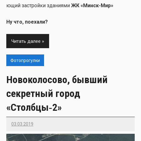
ю­щий застрой­ки зда­ни­я­ми
ЖК «Минск-Мир»
Ну что, поеха­ли?
Читать далее
Фотопрогулки
Новоколосово, бывший
секретный город
«Столбцы‑2»
03.03.2019
Imatvey