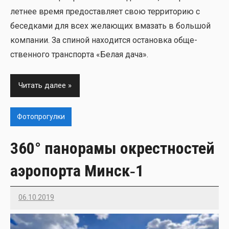
лет­нее вре­мя предо­став­ля­ет свою тер­ри­то­рию с
бесед­ка­ми для всех жела­ю­щих вма­зать в боль­шой
ком­па­нии. За спи­ной нахо­дит­ся оста­нов­ка обще­
ствен­но­го транс­пор­та «Белая дача».
Читать далее
Фотопрогулки
360° панорамы окрестностей
аэропорта Минск‑1
06.10.2019
Imatvey