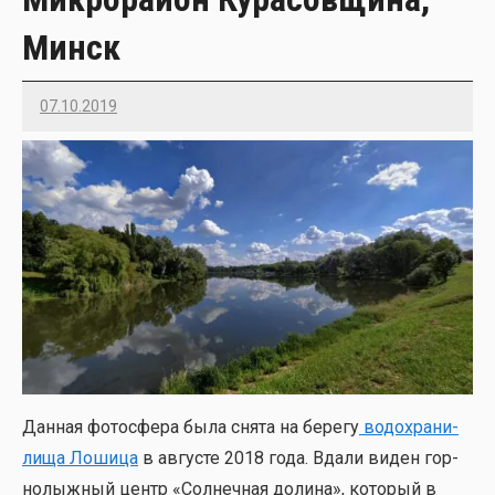
Минск
07.10.2019
Imatvey
Дан­ная фото­сфе­ра была сня­та на бере­гу
водо­хра­ни­
ли­ща Лоши­ца
в авгу­сте 2018 года. Вда­ли виден гор­
но­лыж­ный центр «Сол­неч­ная доли­на», кото­рый в