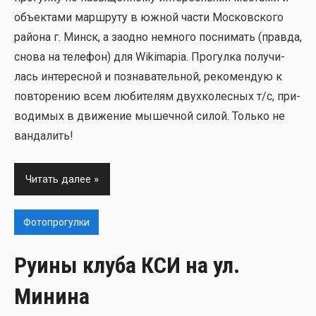
объ­ек­та­ми марш­ру­ту в южной части Мос­ков­ско­го
рай­о­на г. Минск, а заод­но немно­го посни­мать (прав­да,
сно­ва на теле­фон) для Wikimapia. Про­гул­ка полу­чи­
лась инте­рес­ной и позна­ва­тель­ной, реко­мен­дую к
повто­ре­нию всем люби­те­лям двух­ко­лес­ных т/с, при­
во­ди­мых в дви­же­ние мышеч­ной силой. Толь­ко не
ван­да­лить!
Читать далее
Фотопрогулки
Руины клуба КСИ на ул.
Минина