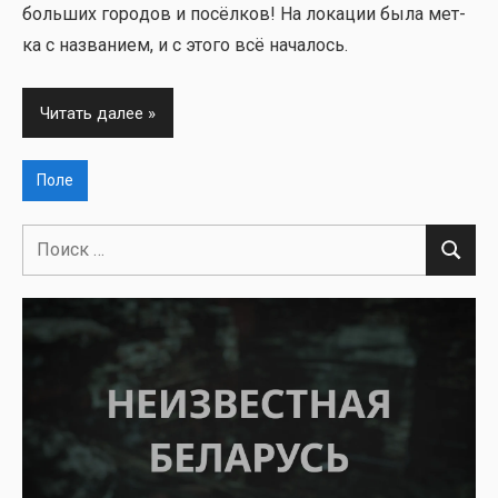
боль­ших горо­дов и посёл­ков! На лока­ции была мет­
ка с назва­ни­ем, и с это­го всё нача­лось.
Читать далее
Поле
Поиск
Поиск
для: