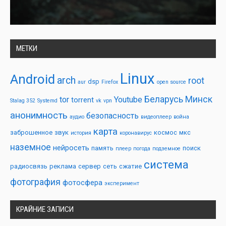
МЕТКИ
Linux
Android
arch
root
dsp
aur
Firefox
open source
Беларусь
Минск
tor
Youtube
torrent
Stalag 352
Systemd
vk
vpn
анонимность
безопасность
аудио
видеоплеер
война
карта
заброшенное
звук
космос
мкс
история
коронавирус
наземное
нейросеть
память
поиск
плеер
погода
подземное
система
радиосвязь
реклама
сервер
сеть
сжатие
фотография
фотосфера
эксперимент
КРАЙНИЕ ЗАПИСИ