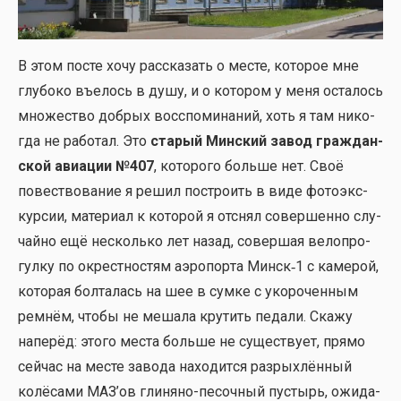
В этом посте хочу рас­ска­зать о месте, кото­рое мне
глу­бо­ко въелось в душу, и о кото­ром у меня оста­лось
мно­же­ство доб­рых вос­спо­ми­на­ний, хоть я там нико­
гда не рабо­тал. Это
ста­рый Мин­ский завод граж­дан­
ской авиа­ции №407
, кото­ро­го боль­ше нет. Своё
повест­во­ва­ние я решил постро­ить в виде фото­экс­
кур­сии, мате­ри­ал к кото­рой я отснял совер­шен­но слу­
чай­но ещё несколь­ко лет назад, совер­шая вело­про­
гул­ку по окрест­но­стям аэро­пор­та Минск‑1 с каме­рой,
кото­рая бол­та­лась на шее в сум­ке с уко­ро­чен­ным
рем­нём, что­бы не меша­ла кру­тить педа­ли. Ска­жу
напе­рёд: это­го места боль­ше не суще­ству­ет, пря­мо
сей­час на месте заво­да нахо­дит­ся раз­рых­лён­ный
колё­са­ми МАЗ’ов гли­ня­но-песоч­ный пустырь, ожи­да­