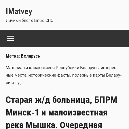
Перейти
IMatvey
к
содержимому
Личный блог о Linux, СПО
Метка:
Беларусь
Мате­ри­а­лы каса­ю­щи­е­ся Рес­пуб­ли­ки Бела­русь: инте­рес­
ные места, исто­ри­че­ские фак­ты, полез­ные кар­ты Бела­ру­
си и т.д.
Старая ж/д больница, БПРМ
Минск‑1 и малоизвестная
река Мышка. Очередная