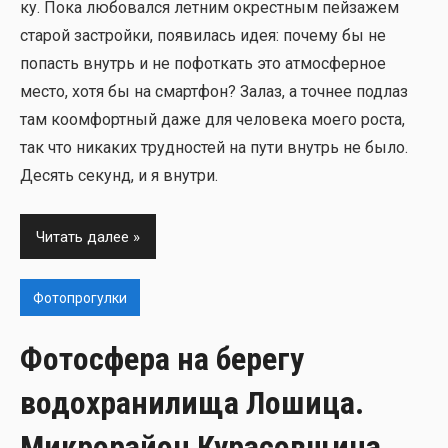
ку. Пока любо­вал­ся лет­ним окрест­ным пей­за­жем
ста­рой застрой­ки, появи­лась идея: поче­му бы не
попасть внутрь и не пофот­кать это атмо­сфер­ное
место, хотя бы на смарт­фон? Залаз, а точ­нее под­лаз
там коом­форт­ный даже для чело­ве­ка мое­го роста,
так что ника­ких труд­но­стей на пути внутрь не было.
Десять секунд, и я внут­ри.
Читать далее
Фотопрогулки
Фотосфера на берегу
водохранилища Лошица.
Микрорайон Курасовщина,