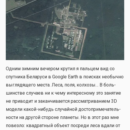
Одним зим­ним вече­ром кру­тил я паль­цем вид со
спут­ни­ка Бела­ру­си в Google Earth в поис­ках необыч­но
выгля­дя­ще­го места. Леса, поля, кол­хо­зы… В боль­
шин­стве слу­ча­ев ни к чему инте­рес­но­му это заня­тие
не при­во­дит и закан­чи­ва­ет­ся рас­смат­ри­ва­ни­ем 3D
моде­ли какой-нибудь слу­чай­ной досто­при­ме­ча­тель­
но­сти на дру­гой сто­роне пла­не­ты. Но в этот раз мне
повез­ло: квад­рат­ный объ­ект посре­ди леса вда­ли от