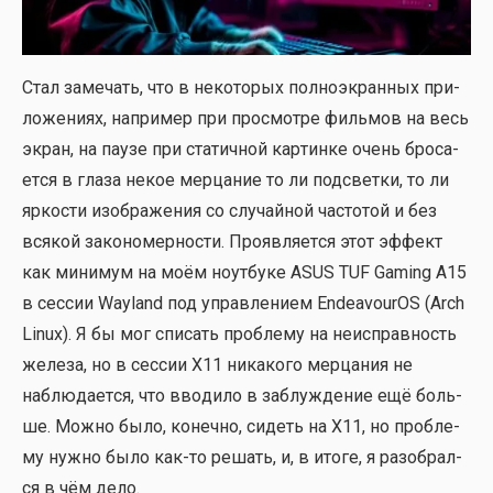
Стал заме­чать, что в неко­то­рых пол­но­экран­ных при­
ло­же­ни­ях, напри­мер при про­смот­ре филь­мов на весь
экран, на пау­зе при ста­тич­ной кар­тин­ке очень бро­са­
ет­ся в гла­за некое мер­ца­ние то ли под­свет­ки, то ли
ярко­сти изоб­ра­же­ния со слу­чай­ной часто­той и без
вся­кой зако­но­мер­но­сти. Про­яв­ля­ет­ся этот эффект
как мини­мум на моём ноут­бу­ке ASUS TUF Gaming A15
в сес­сии Wayland под управ­ле­ни­ем EndeavourOS (Arch
Linux). Я бы мог спи­сать про­бле­му на неис­прав­ность
желе­за, но в сес­сии X11 ника­ко­го мер­ца­ния не
наблю­да­ет­ся, что вво­ди­ло в заблуж­де­ние ещё боль­
ше. Мож­но было, конеч­но, сидеть на X11, но про­бле­
му нуж­но было как-то решать, и, в ито­ге, я разо­брал­
ся в чём дело.