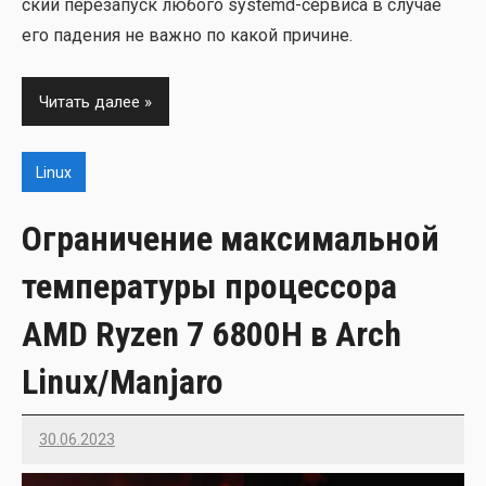
ский пере­за­пуск любо­го systemd-сер­ви­са в слу­чае
его паде­ния не важ­но по какой при­чине.
Читать далее
Linux
Ограничение максимальной
температуры процессора
AMD Ryzen 7 6800H в Arch
Linux/Manjaro
30.06.2023
Imatvey