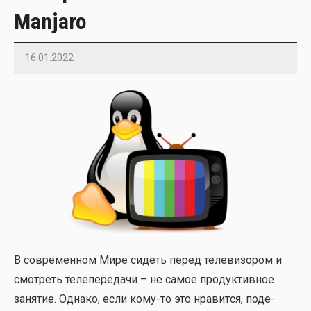
Manjaro
16.01.2022
Imatvey
В совре­мен­ном Мире сидеть перед теле­ви­зо­ром и
смот­реть теле­пе­ре­да­чи – не самое про­дук­тив­ное
заня­тие. Одна­ко, если кому-то это нра­вит­ся, поде­