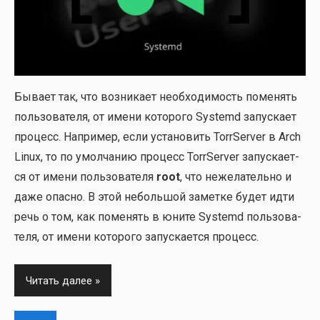
Быва­ет так, что воз­ни­ка­ет необ­хо­ди­мость поме­нять
поль­зо­ва­те­ля, от име­ни кото­ро­го Systemd запус­ка­ет
про­цесс. Напри­мер, если уста­но­вить TorrServer в Arch
Linux, то по умол­ча­нию про­цесс TorrServer запус­ка­ет­
ся от име­ни поль­зо­ва­те­ля
root
, что неже­ла­тель­но и
даже опас­но. В этой неболь­шой замет­ке будет идти
речь о том, как поме­нять в юни­те Systemd поль­зо­ва­
те­ля, от име­ни кото­ро­го запус­ка­ет­ся про­цесс.
Читать далее