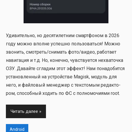
Уди­ви­тель­но, но деся­ти­лет­ним смарт­фо­ном в 2026
году мож­но вполне успеш­но поль­зо­вать­ся! Мож­но
зво­нить, смотреть/снимать фото/видео, рабо­та­ет
нави­га­ция и т.д. Но, конеч­но, чув­ству­ет­ся нехва­точ­ка
ОЗУ. Давай­те сгла­дим этот эффект! Нам пона­до­бит­ся
уста­нов­лен­ный на устрой­стве Magisk, модуль для
него, и фай­ло­вый мене­джер с тек­сто­мым редак­то­
ром, спо­соб­ный ходить по ФС с пол­но­мо­чи­я­ми root.
Читать далее
Android