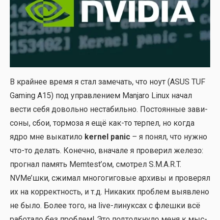
В край­нее вре­мя я стал заме­чать, что ноут (ASUS TUF
Gaming A15) под управ­ле­ни­ем Manjaro Linux начал
вести себя доволь­но неста­биль­но. Посто­ян­ные зави­
со­ны, сбои, тор­мо­за я ещё как-то тер­пел, но когда
ядро мне выка­ти­ло
kernel panic
– я понял, что нуж­но
что-то делать. Конеч­но, вна­ча­ле я про­ве­рил желе­зо:
про­гнал память Memtest’ом, смот­рел S.M.A.R.T.
NVMe’ш­ки, сжи­мал мно­го­ги­го­вые архи­вы и про­ве­рял
их на кор­рект­ность, и т.д. Ника­ких про­блем выяв­ле­но
не было. Более того, на live-линук­сах с флеш­ки всё
рабо­та­ло без про­блем! Это под­толк­ну­ло меня к мыс­