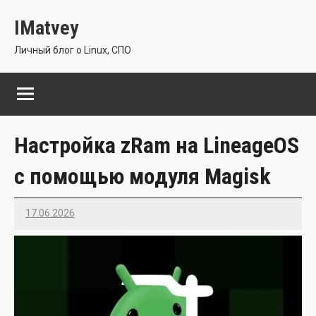
Перейти
IMatvey
к
содержимому
Личный блог о Linux, СПО
Настройка zRam на LineageOS
с помощью модуля Magisk
17.06.2026
Imatvey