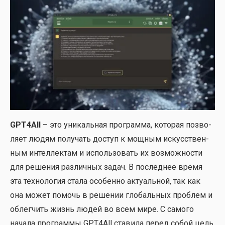
GPT4All
– это уни­каль­ная про­грам­ма, кото­рая поз­во­
ля­ет людям полу­чать доступ к мощ­ным искус­ствен­
ным интел­лек­там и исполь­зо­вать их воз­мож­но­сти
для реше­ния раз­лич­ных задач. В послед­нее вре­мя
эта тех­но­ло­гия ста­ла осо­бен­но акту­аль­ной, так как
она может помочь в реше­нии гло­баль­ных про­блем и
облег­чить жизнь людей во всем мире. С само­го
нача­ла про­грам­мы GPT4All ста­ви­ла перед собой цель