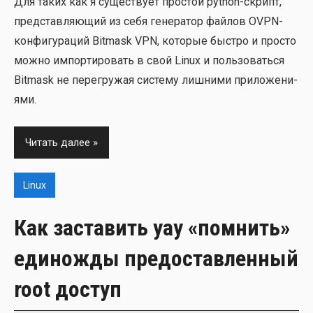
Для таких как я суще­ству­ет про­стой python-скрипт,
пред­став­ля­ю­щий из себя гене­ра­тор фай­лов OVPN-
кон­фи­гу­ра­ций Bitmask VPN, кото­рые быст­ро и про­сто
мож­но импор­ти­ро­вать в свой Linux и поль­зо­вать­ся
Bitmask не пере­гру­жая систе­му лиш­ни­ми при­ло­же­ни­
я­ми.
Читать далее
Linux
Как заставить yay «помнить»
единожды предоставленный
root доступ