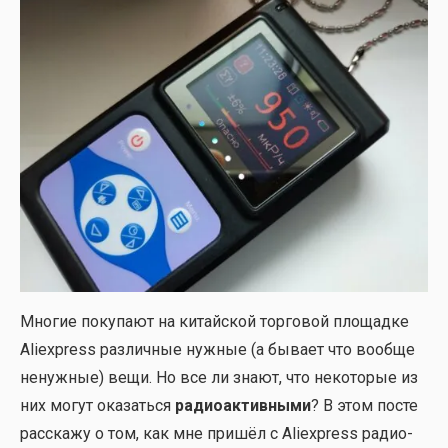
Мно­гие поку­па­ют на китай­ской тор­го­вой пло­щад­ке
Aliexpress раз­лич­ные нуж­ные (а быва­ет что вооб­ще
ненуж­ные) вещи. Но все ли зна­ют, что неко­то­рые из
них могут ока­зать­ся
радио­ак­тив­ны­ми
? В этом посте
рас­ска­жу о том, как мне при­шёл с Aliexpress радио­