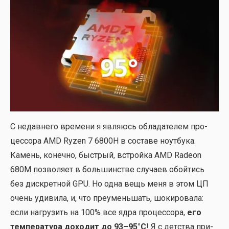
С недав­не­го вре­ме­ни я явля­юсь обла­да­те­лем про­
цес­со­ра AMD Ryzen 7 6800H в соста­ве ноут­бу­ка.
Камень, конеч­но, быст­рый, встрой­ка AMD Radeon
680M поз­во­ля­ет в боль­шин­стве слу­ча­ев обой­тись
без дис­крет­ной GPU. Но одна вещь меня в этом ЦП
очень уди­ви­ла, и, что пре­умень­шать, шоки­ро­ва­ла:
если нагру­зить на 100% все ядра про­цес­со­ра,
его
тем­пе­ра­ту­ра дохо­дит до 93–95°C
! Я с дет­ства при­