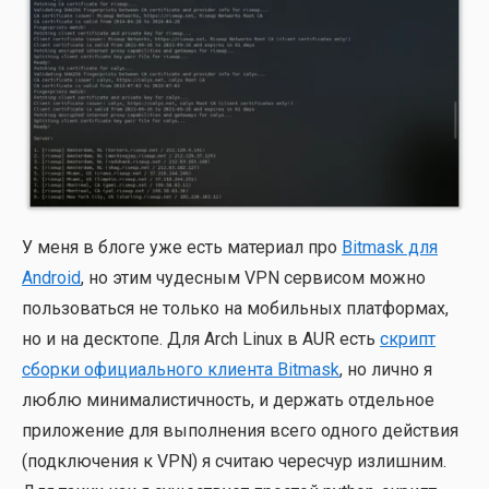
У меня в бло­ге уже есть мате­ри­ал про
Bitmask для
Android
, но этим чудес­ным VPN сер­ви­сом мож­но
поль­зо­вать­ся не толь­ко на мобиль­ных плат­фор­мах,
но и на деск­то­пе. Для Arch Linux в AUR есть
скрипт
сбор­ки офи­ци­аль­но­го кли­ен­та Bitmask
, но лич­но я
люб­лю мини­ма­ли­стич­ность, и дер­жать отдель­ное
при­ло­же­ние для выпол­не­ния все­го одно­го дей­ствия
(под­клю­че­ния к VPN) я счи­таю черес­чур излиш­ним.