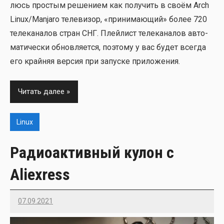
люсь про­стым реше­ни­ем как полу­чить в сво­ём Arch
Linux/Manjaro теле­ви­зор, «при­ни­ма­ю­щий» более 720
теле­ка­на­лов стран СНГ. Плей­лист теле­ка­на­лов авто­
ма­ти­че­ски обнов­ля­ет­ся, поэто­му у вас будет все­гда
его край­няя вер­сия при запус­ке при­ло­же­ния.
Читать далее
Linux
Радиоактивный кулон с
Aliexress
07.09.2021
Imatvey