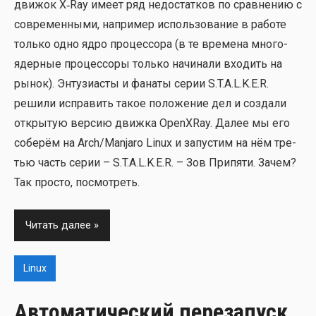
дви­жок X‑Ray име­ет ряд недо­стат­ков по срав­не­нию с
совре­мен­ны­ми, напри­мер исполь­зо­ва­ние в рабо­те
толь­ко одно ядро про­цес­со­ра (в те вре­ме­на мно­го­
ядер­ные про­цес­со­ры толь­ко начи­на­ли вхо­дить на
рынок). Энту­зи­а­сты и фана­ты серии S.T.A.L.K.E.R.
реши­ли испра­вить такое поло­же­ние дел и созда­ли
откры­тую вер­сию движ­ка OpenXRay. Далее мы его
собе­рём на Arch/Manjaro Linux и запу­стим на нём тре­
тью часть серии – S.T.A.L.K.E.R. – Зов При­пя­ти. Зачем?
Так про­сто, посмот­реть.
Читать далее
Linux
Автоматический перезапуск