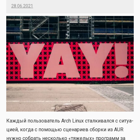
28.06.2021
Imatvey
Каж­дый поль­зо­ва­тель Arch Linux стал­ки­вал­ся с ситу­а­
ци­ей, когда с помо­щью сце­на­ри­ев сбор­ки из AUR
нуж­но собрать несколь­ко «тяже­лых» про­грамм за