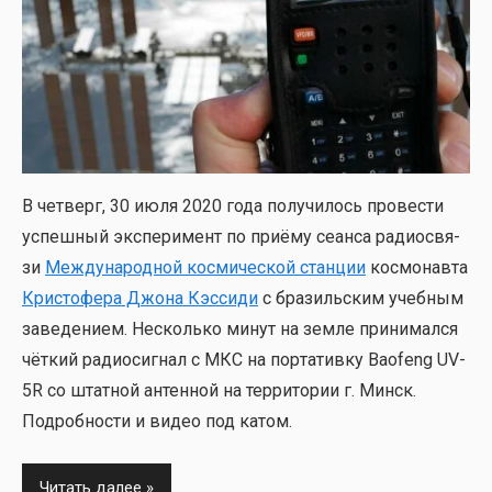
В чет­верг, 30 июля 2020 года полу­чи­лось про­ве­сти
успеш­ный экс­пе­ри­мент по при­ё­му сеан­са радио­свя­
зи
Меж­ду­на­род­ной кос­ми­че­ской стан­ции
кос­мо­нав­та
Кри­сто­фе­ра Джо­на Кэс­си­ди
с бра­зиль­ским учеб­ным
заве­де­ни­ем. Несколь­ко минут на зем­ле при­ни­мал­ся
чёт­кий радио­сиг­нал с МКС на пор­та­тив­ку Baofeng UV-
5R со штат­ной антен­ной на тер­ри­то­рии г. Минск.
Подроб­но­сти и видео под катом.
Читать далее