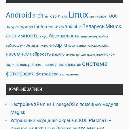
Linux
Android
arch
root
dsp
aur
Firefox
open source
Беларусь
Минск
tor
Youtube
torrent
Stalag 352
Systemd
vk
vpn
анонимность
безопасность
аудио
видеоплеер
война
карта
заброшенное
звук
космос
мкс
история
коронавирус
наземное
нейросеть
память
поиск
плеер
погода
подземное
система
радиосвязь
реклама
сервер
сеть
сжатие
фотография
фотосфера
эксперимент
КРАЙНИЕ ЗАПИСИ
Настройка zRam на LineageOS с помощью модуля
Magisk
Устранение мерцания экрана в KDE Plasma 6 +
Wayland на Arch Linux (EndeavourOS, Manjaro)