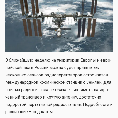
В бли­жай­шую неде­лю на тер­ри­то­рии Евро­пы и евро­
пей­ской части Рос­сии мож­но будет при­нять аж
несколь­ко сеан­сов радио­пе­ре­го­во­ров аст­ро­нав­тов
Меж­ду­на­род­ной кос­ми­че­ской стан­ции с Зем­лёй. Для
при­ё­ма радио­сиг­на­ла не обя­за­тель­но иметь наво­ро­
чен­ный тран­си­вер и кру­тую антен­ну, доста­точ­но
недо­ро­гой пор­та­тив­ной радио­стан­ции. Подроб­но­сти и
рас­пи­са­ние – под катом.