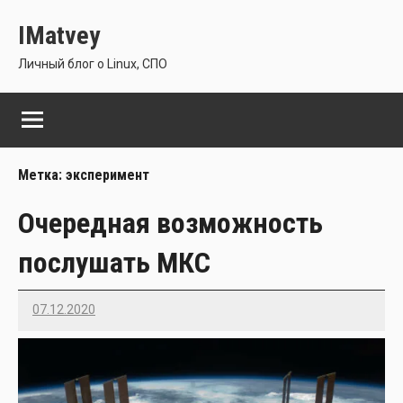
Перейти
IMatvey
к
содержимому
Личный блог о Linux, СПО
Метка:
эксперимент
Очередная возможность
послушать МКС
07.12.2020
Imatvey