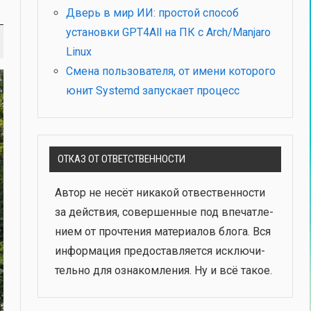
Дверь в мир ИИ: простой способ
установки GPT4All на ПК с Arch/Manjaro
Linux
Смена пользователя, от имени которого
юнит Systemd запускает процесс
ОТКАЗ ОТ ОТВЕТСТВЕННОСТИ
Автор не несёт ника­кой отвест­вен­но­сти
за дей­ствия, совер­шен­ные под впе­чат­ле­
ни­ем от про­чте­ния мате­ри­а­лов бло­га. Вся
инфор­ма­ция предо­став­ля­ет­ся исклю­чи­
тель­но для озна­ком­ле­ния. Ну и всё такое.