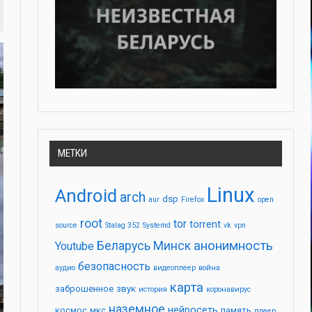
МЕТКИ
Linux
Android
arch
dsp
aur
Firefox
open
root
tor
torrent
source
Stalag 352
Systemd
vk
vpn
анонимность
Беларусь
Минск
Youtube
безопасность
аудио
видеоплеер
война
карта
заброшенное
звук
история
коронавирус
наземное
нейросеть
космос
мкс
память
плеер