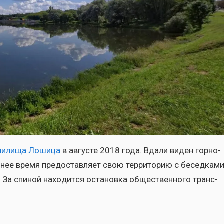
ни­ли­ща Лоши­ца
в авгу­сте 2018 года. Вда­ли виден гор­но­
нее вре­мя предо­став­ля­ет свою тер­ри­то­рию с бесед­ка­м
За спи­ной нахо­дит­ся оста­нов­ка обще­ствен­но­го транс­