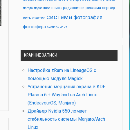
поиск
радиосвязь
реклама
сервер
погода
подземное
система
фотография
сеть
сжатие
фотосфера
эксперимент
КРАЙНИЕ ЗАПИСИ
Настройка zRam на LineageOS с
помощью модуля Magisk
Устранение мерцания экрана в KDE
Plasma 6 + Wayland на Arch Linux
(EndeavourOS, Manjaro)
Драйвер Nvidia 550 ломает
стабильность системы Manjaro/Arch
Linux