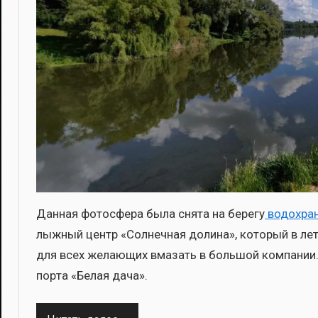
Дан­ная фото­сфе­ра была сня­та на бере­гу
водо­хра­
лыж­ный центр «Сол­неч­ная доли­на», кото­рый в лет­
для всех жела­ю­щих вма­зать в боль­шой ком­па­нии. 
пор­та «Белая дача».