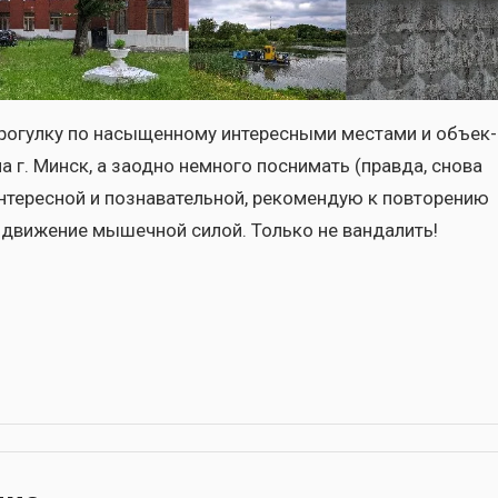
­гул­ку по насы­щен­но­му инте­рес­ны­ми места­ми и объ­ек­
а г. Минск, а заод­но немно­го посни­мать (прав­да, сно­ва
нте­рес­ной и позна­ва­тель­ной, реко­мен­дую к повто­ре­нию
в дви­же­ние мышеч­ной силой. Толь­ко не ван­да­лить!