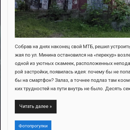
Собрав на днях нако­нец свой МТБ, решил устро­ить 
жая по ул. Мини­на оста­но­вил­ся на «пере­кур» воз­ле
одной из уют­ных ска­ме­ек, рас­по­ло­жен­ных непо­д
рой застрой­ки, появи­лась идея: поче­му бы не поп
бы на смарт­фон? Залаз, а точ­нее под­лаз там коом­
ких труд­но­стей на пути внутрь не было. Десять секу
Читать далее
Фотопрогулки