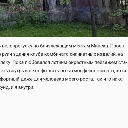
вело­про­гул­ку по близ­ле­жа­щим местам Мин­ска. Про­ез­
 руин зда­ния клу­ба ком­би­на­та сили­кат­ных изде­лий, на
а­лё­ку. Пока любо­вал­ся лет­ним окрест­ным пей­за­жем ста­
асть внутрь и не пофот­кать это атмо­сфер­ное место, хотя
форт­ный даже для чело­ве­ка мое­го роста, так что ника­
нд, и я внут­ри.