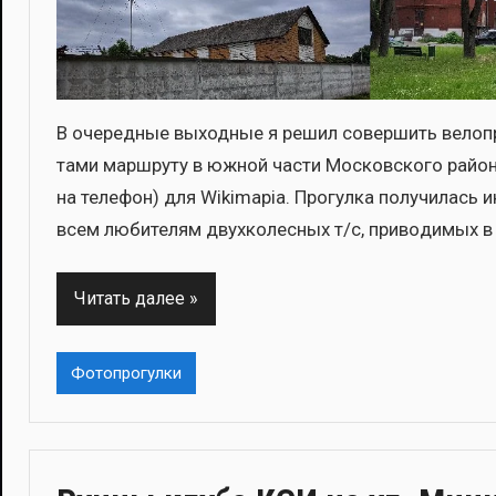
В оче­ред­ные выход­ные я решил совер­шить вело­про
та­ми марш­ру­ту в южной части Мос­ков­ско­го рай­о­н
на теле­фон) для Wikimapia. Про­гул­ка полу­чи­лась и
всем люби­те­лям двух­ко­лес­ных т/с, при­во­ди­мых 
Читать далее
Фотопрогулки