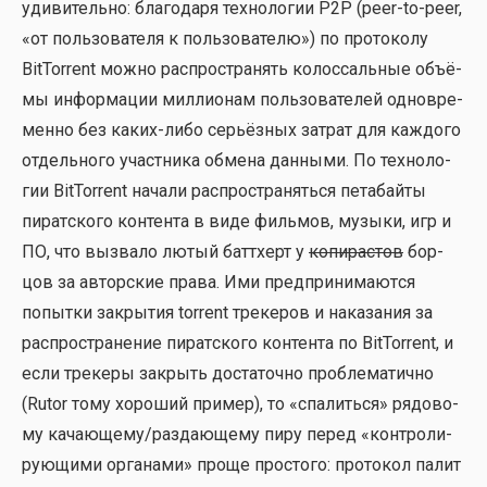
уди­ви­тель­но: бла­го­да­ря тех­но­ло­гии P2P (peer-to-peer,
«от поль­зо­ва­те­ля к поль­зо­ва­те­лю») по про­то­ко­лу
BitTorrent мож­но рас­про­стра­нять колос­саль­ные объ­ё­
мы инфор­ма­ции мил­ли­о­нам поль­зо­ва­те­лей одно­вре­
мен­но без каких-либо серьёз­ных затрат для каж­до­го
отдель­но­го участ­ни­ка обме­на дан­ны­ми. По тех­но­ло­
гии BitTorrent нача­ли рас­про­стра­нять­ся пета­бай­ты
пират­ско­го кон­тен­та в виде филь­мов, музы­ки, игр и
ПО, что вызва­ло лютый батт­херт у
копи­рас­тов
бор­
цов за автор­ские пра­ва. Ими пред­при­ни­ма­ют­ся
попыт­ки закры­тия torrent тре­ке­ров и нака­за­ния за
рас­про­стра­не­ние пират­ско­го кон­тен­та по BitTorrent, и
если тре­ке­ры закрыть доста­точ­но про­бле­ма­тич­но
(Rutor тому хоро­ший при­мер), то «спа­лить­ся» рядо­во­
му качающему/раздающему пиру перед «кон­тро­ли­
ру­ю­щи­ми орга­на­ми» про­ще про­сто­го: про­то­кол палит