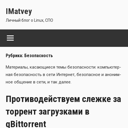
Перейти
IMatvey
к
содержимому
Личный блог о Linux, СПО
Рубрика:
Безопасность
Мате­ри­а­лы, каса­ю­щи­е­ся темы без­опас­но­сти: ком­пью­тер­
ная без­опас­ность в сети Интер­нет, без­опас­ное и ано­ним­
ное обще­ние в сети, и так далее.
Противодействуем слежке за
торрент загрузками в
qBittorrent