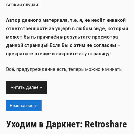
вся­кий слу­чай:
Автор дан­но­го мате­ри­а­ла, т.е. я, не несёт ника­кой
ответ­ствен­но­сти за ущерб в любом виде, кото­рый
может быть при­чи­нён в резуль­та­те про­смот­ра
дан­ной стра­ни­цы! Если Вы с этим не соглас­ны –
пре­кра­ти­те чте­ние и закрой­те эту стра­ни­цу
!
Всё, пре­ду­пре­жде­ние есть, теперь мож­но начи­нать.
Читать далее
Безопасность
Уходим в Даркнет: Retroshare