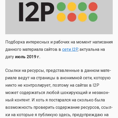
Под­бор­ка инте­рес­ных и рабо­чих на момент напи­са­ния
дан­но­го мате­ри­а­ла сай­тов в
сети I2P
, акту­аль­на на
дату
июль 2019 г.
Ссыл­ки на ресур­сы, пред­став­лен­ные в дан­ном мате­
ри­а­ле ведут на стра­ни­цы в ано­ним­ной сети, кото­рую
никто не кон­тро­ли­ру­ет, поэто­му на сай­тах в I2P
может содер­жать­ся любой шоки­ру­ю­щий и неза­кон­
ный кон­тент. И хоть я поста­рал­ся на сколь­ко была
воз­мож­ность про­ве­рить содер­жа­ние ресур­сов, ссыл­
ки на кото­рые я пуб­ли­кую здесь, пре­ду­пре­ждаю на