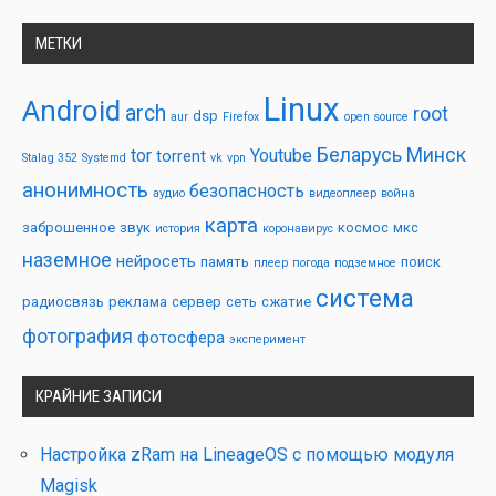
МЕТКИ
Linux
Android
arch
root
dsp
aur
Firefox
open source
Беларусь
Минск
tor
Youtube
torrent
Stalag 352
Systemd
vk
vpn
анонимность
безопасность
аудио
видеоплеер
война
карта
заброшенное
звук
космос
мкс
история
коронавирус
наземное
нейросеть
память
поиск
плеер
погода
подземное
система
радиосвязь
реклама
сервер
сеть
сжатие
фотография
фотосфера
эксперимент
КРАЙНИЕ ЗАПИСИ
Настройка zRam на LineageOS с помощью модуля
Magisk