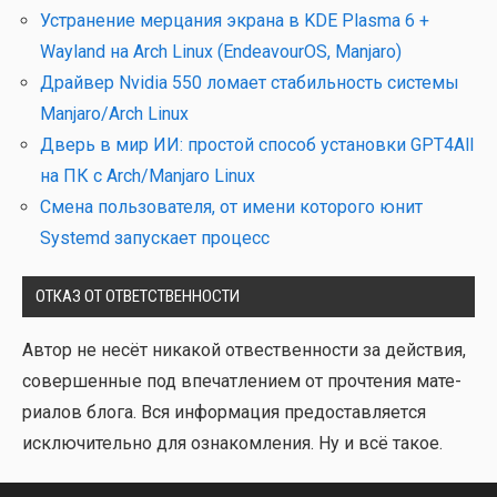
Устранение мерцания экрана в KDE Plasma 6 +
Wayland на Arch Linux (EndeavourOS, Manjaro)
Драйвер Nvidia 550 ломает стабильность системы
Manjaro/Arch Linux
Дверь в мир ИИ: простой способ установки GPT4All
на ПК с Arch/Manjaro Linux
Смена пользователя, от имени которого юнит
Systemd запускает процесс
ОТКАЗ ОТ ОТВЕТСТВЕННОСТИ
Автор не несёт ника­кой отвест­вен­но­сти за дей­ствия,
совер­шен­ные под впе­чат­ле­ни­ем от про­чте­ния мате­
ри­а­лов бло­га. Вся инфор­ма­ция предо­став­ля­ет­ся
исклю­чи­тель­но для озна­ком­ле­ния. Ну и всё такое.