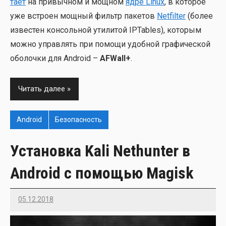
та­ет
на при­выч­ном и мощ­ном
ядре Linux
, в кото­рое
уже встро­ен мощ­ный фильтр паке­тов
Netfilter
(более
изве­стен кон­соль­ной ути­ли­той IPTables), кото­рым
мож­но управ­лять при помо­щи удоб­ной гра­фи­че­ской
обо­лоч­ки для Android –
AFWall+
.
Читать далее
Android
Безопасность
Установка Kali Nethunter в
Android с помощью Magisk
05.12.2018
Imatvey