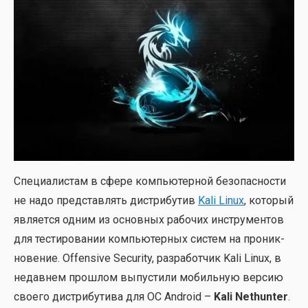
Спе­ци­а­ли­стам в сфе­ре ком­пью­тер­ной без­опас­но­сти
не надо пред­став­лять дис­три­бу­тив
Kali Linux
, кото­рый
явля­ет­ся одним из основ­ных рабо­чих инстру­мен­тов
для тести­ро­ва­нии ком­пью­тер­ных систем на про­ник­
но­ве­ние. Offensive Security, раз­ра­бот­чик Kali Linux, в
недав­нем про­шлом выпу­сти­ли мобиль­ную вер­сию
сво­е­го дис­три­бу­ти­ва для ОС Android –
Kali Nethunter
.