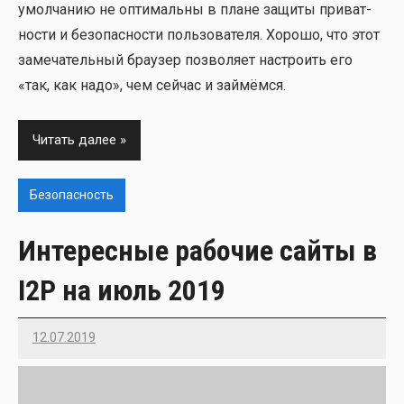
умол­ча­нию не опти­маль­ны в плане защи­ты при­ват­
но­сти и без­опас­но­сти поль­зо­ва­те­ля. Хоро­шо, что этот
заме­ча­тель­ный бра­у­зер поз­во­ля­ет настро­ить его
«так, как надо», чем сей­час и зай­мём­ся.
Читать далее
Безопасность
Интересные рабочие сайты в
I2P на июль 2019
12.07.2019
Imatvey