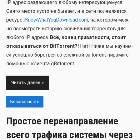
IP адрес раз­да­ю­ще­го любо­му инте­ре­су­ю­ще­му­ся.
Свя­то место пусто не быва­ет, и в сети поляв­ля­ет­ся
ресурс
IKnowWhatYouDownload.com
, на кото­ром мож­
но посмот­реть исто­рию ска­чи­ва­ния тор­рен­тов для
любо­го IP адре­са.
Всё, конец при­ват­но­сти, сто­ит
отка­зы­вать­ся от BitTorrent?!
Нет! Ниже мы научим­
ся успеш­но бороть­ся со слеж­ной за torrent пира­ми с
помо­щью кли­ен­та qBittorrent.
Читать далее
Безопасность
Простое перенаправление
всего трафика системы через