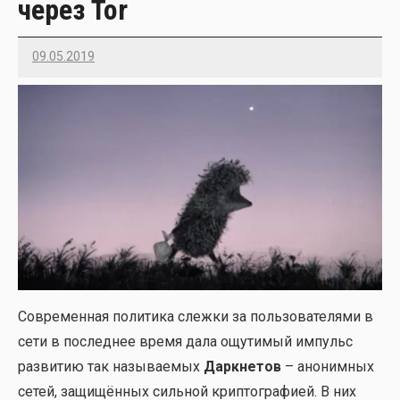
через Tor
09.05.2019
Imatvey
Совре­мен­ная поли­ти­ка слеж­ки за поль­зо­ва­те­ля­ми в
сети в послед­нее вре­мя дала ощу­ти­мый импульс
раз­ви­тию так назы­ва­е­мых
Дарк­не­тов
– ано­ним­ных
сетей, защи­щён­ных силь­ной крип­то­гра­фи­ей. В них