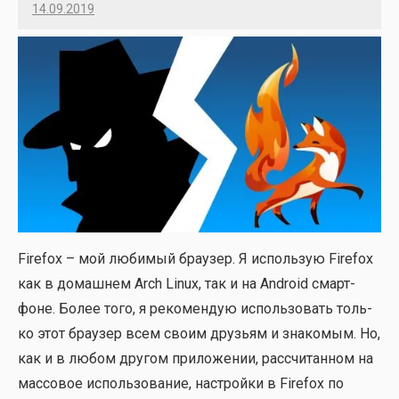
14.09.2019
Imatvey
Firefox – мой люби­мый бра­у­зер. Я исполь­зую Firefox
как в домаш­нем Arch Linux, так и на Android смарт­
фоне. Более того, я реко­мен­дую исполь­зо­вать толь­
ко этот бра­у­зер всем сво­им дру­зьям и зна­ко­мым. Но,
как и в любом дру­гом при­ло­же­нии, рас­счи­тан­ном на
мас­со­вое исполь­зо­ва­ние, настрой­ки в Firefox по