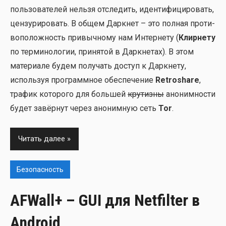
поль­зо­ва­те­лей нель­зя отсле­дить, иден­ти­фи­ци­ро­вать,
цен­зу­ри­ро­вать. В общем Дарк­нет – это пол­ная про­ти­
во­по­лож­ность при­выч­но­му нам Интер­не­ту (
Клир­не­ту
по тер­ми­но­ло­гии, при­ня­той в Дарк­не­тах). В этом
мате­ри­а­ле будем полу­чать доступ к Дарк­не­ту,
исполь­зуя про­грамм­ное обес­пе­че­ние
Retroshare
,
тра­фик кото­ро­го для боль­шей
кру­тиз­ны
ано­ним­но­сти
будет завёр­нут через ано­ним­ную сеть
Tor
.
Читать далее
Безопасность
AFWall+ – GUI для Netfilter в
Android