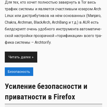
Для тех, кто хочет пол­но­стью завер­нуть в Tor весь
тра­фик систе­мы и явля­ет­ся счаст­ли­вым юзе­ром Arch
Linux или дис­три­бу­ти­вов на нём осно­ван­ных (Manjaro,
Chakra, Archman, BlackArch, ArchBang и т.д.) в AUR есть
бил­дскрипт очень удоб­но­го инстру­мен­та авто­ма­ти­че­
ской настрой­ки про­зрач­ной «тори­фи­ка­ции» все­го тра­
фи­ка систе­мы – Archtorify.
Читать далее
Безопасность
Усиление безопасности и
приватности в Firefox