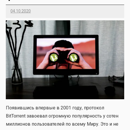
04.10.2020
Imatvey
Появив­шись впер­вые в 2001 году, про­то­кол
BitTorrent заво­е­вал огром­ную попу­ляр­ность у сотен
мил­ли­о­нов поль­зо­ва­те­лей по все­му Миру. Это и не