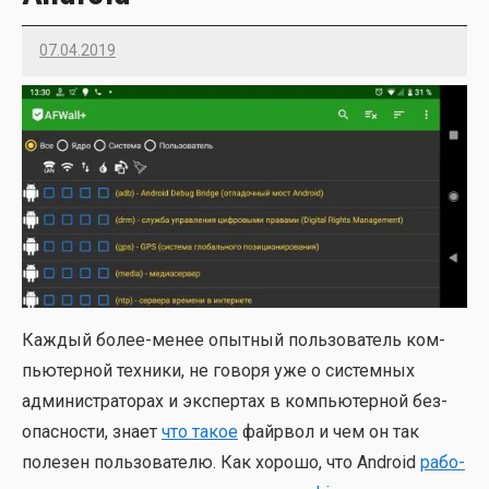
07.04.2019
Imatvey
Каж­дый более-менее опыт­ный поль­зо­ва­тель ком­
пью­тер­ной тех­ни­ки, не гово­ря уже о систем­ных
адми­ни­стра­то­рах и экс­пер­тах в ком­пью­тер­ной без­
опас­но­сти, зна­ет
что такое
фай­р­вол и чем он так
поле­зен поль­зо­ва­те­лю. Как хоро­шо, что Android
рабо­