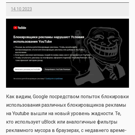
14.10.2023
Imatvey
Как видим, Google посред­ством попы­ток бло­ки­ров­ки
исполь­зо­ва­ния раз­лич­ных бло­ки­ров­щи­ков рекла­мы
на Youtube вышли на новый уро­вень жад­но­сти. Те,
кто исполь­зу­ет uBlock или ана­ло­гич­ные филь­тры
реклам­но­го мусо­ра в бра­у­зе­рах, с недав­не­го вре­ме­