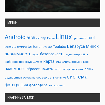
МЕТКИ
Linux
Android
arch
root
dsp
aur
Firefox
open source
Беларусь
Минск
tor
Youtube
torrent
Stalag 352
Systemd
vk
vpn
анонимность
безопасность
аудио
видеоплеер
война
карта
заброшенное
звук
космос
мкс
история
коронавирус
наземное
нейросеть
память
поиск
плеер
погода
подземное
система
радиосвязь
реклама
сервер
сеть
сжатие
фотография
фотосфера
эксперимент
КРАЙНИЕ ЗАПИСИ