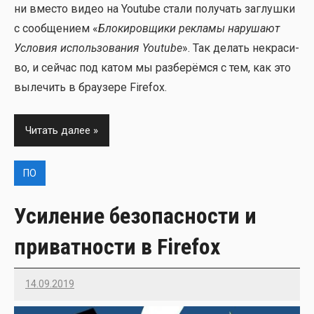
ни вме­сто видео на Youtube ста­ли полу­чать заглуш­ки
с сооб­ще­ни­ем «
Бло­ки­ров­щи­ки рекла­мы нару­ша­ют
Усло­вия исполь­зо­ва­ния Youtube
». Так делать некра­си­
во, и сей­час под катом мы раз­бе­рём­ся с тем, как это
выле­чить в бра­у­зе­ре Firefox.
Читать далее
ПО
Усиление безопасности и
приватности в Firefox
14.09.2019
Imatvey