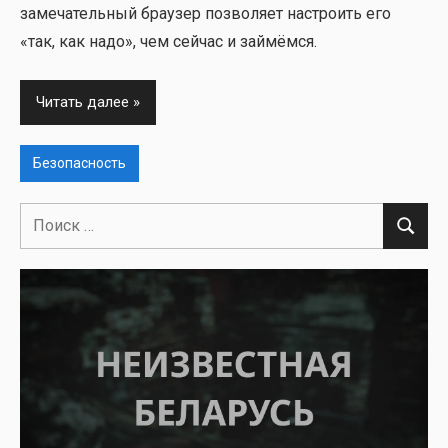
заме­ча­тель­ный бра­у­зер поз­во­ля­ет настро­ить его
«так, как надо», чем сей­час и зай­мём­ся.
Читать далее
Безопасность
Поиск
Поиск
для: