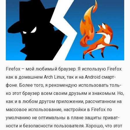
Firefox – мой люби­мый бра­у­зер. Я исполь­зую Firefox
как в домаш­нем Arch Linux, так и на Android смарт­
фоне. Более того, я реко­мен­дую исполь­зо­вать толь­
ко этот бра­у­зер всем сво­им дру­зьям и зна­ко­мым. Но,
как и в любом дру­гом при­ло­же­нии, рас­счи­тан­ном на
мас­со­вое исполь­зо­ва­ние, настрой­ки в Firefox по
умол­ча­нию не опти­маль­ны в плане защи­ты при­ват­
но­сти и без­опас­но­сти поль­зо­ва­те­ля. Хоро­шо, что этот