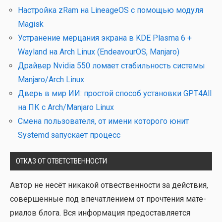
Настройка zRam на LineageOS с помощью модуля
Magisk
Устранение мерцания экрана в KDE Plasma 6 +
Wayland на Arch Linux (EndeavourOS, Manjaro)
Драйвер Nvidia 550 ломает стабильность системы
Manjaro/Arch Linux
Дверь в мир ИИ: простой способ установки GPT4All
на ПК с Arch/Manjaro Linux
Смена пользователя, от имени которого юнит
Systemd запускает процесс
ОТКАЗ ОТ ОТВЕТСТВЕННОСТИ
Автор не несёт ника­кой отвест­вен­но­сти за дей­ствия,
совер­шен­ные под впе­чат­ле­ни­ем от про­чте­ния мате­
ри­а­лов бло­га. Вся инфор­ма­ция предо­став­ля­ет­ся