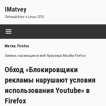
Перейти
IMatvey
к
содержимому
Личный блог о Linux, СПО
Метка:
Firefox
Запи­си, каса­ю­щи­е­ся веб бра­у­зе­ра Mozilla Firefox
Обход «Блокировщики
рекламы нарушают условия
использования Youtube» в
Firefox