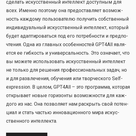
сде­лать искус­ствен­ный интел­лект доступ­ным для
всех. Имен­но поэто­му она предо­став­ля­ет воз­мож­
ность каж­до­му поль­зо­ва­те­лю полу­чить соб­ствен­ный
инди­ви­ду­аль­ный искус­ствен­ный интел­лект, кото­рый
будет адап­ти­ро­вать­ся под его потреб­но­сти и пред­по­
чте­ния. Одна из глав­ных осо­бен­но­стей GPT4All явля­
ет­ся ее гиб­кость и уни­вер­саль­ность. Это озна­ча­ет, что
вы може­те исполь­зо­вать искус­ствен­ный интел­лект
не толь­ко для реше­ния про­фес­си­о­наль­ных задач, но
и для раз­вле­че­ния, обу­че­ния или твор­че­ско­го Self-
expression. В целом, GPT4All – это про­грам­ма, кото­рая
откры­ва­ет новые гори­зон­ты воз­мож­но­сти для каж­
до­го из нас. Она поз­во­ля­ет нам рас­крыть свой потен­
ци­ал и стать частью инно­ва­ци­он­но­го мира искус­
ствен­но­го интел­лек­та.