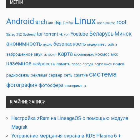
МЕТКИ
Linux
Android
arch
root
dsp
aur
Firefox
open source
Беларусь
Минск
tor
Youtube
torrent
Stalag 352
Systemd
vk
vpn
анонимность
безопасность
аудио
видеоплеер
война
карта
заброшенное
звук
космос
мкс
история
коронавирус
наземное
нейросеть
память
поиск
плеер
погода
подземное
система
радиосвязь
реклама
сервер
сеть
сжатие
фотография
фотосфера
эксперимент
КРАЙНИЕ ЗАПИСИ
Настройка zRam на LineageOS с помощью модуля
Magisk
Устранение мерцания экрана в KDE Plasma 6 +