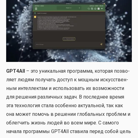
GPT4All
– это уни­каль­ная про­грам­ма, кото­рая поз­во­
ля­ет людям полу­чать доступ к мощ­ным искус­ствен­
ным интел­лек­там и исполь­зо­вать их воз­мож­но­сти
для реше­ния раз­лич­ных задач. В послед­нее вре­мя
эта тех­но­ло­гия ста­ла осо­бен­но акту­аль­ной, так как
она может помочь в реше­нии гло­баль­ных про­блем и
облег­чить жизнь людей во всем мире. С само­го
нача­ла про­грам­мы GPT4All ста­ви­ла перед собой цель