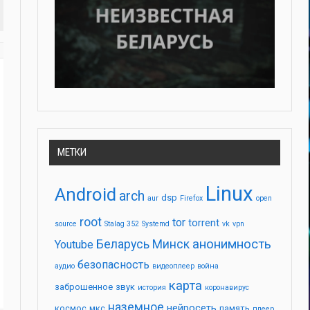
МЕТКИ
Linux
Android
arch
dsp
aur
Firefox
open
root
tor
torrent
source
Stalag 352
Systemd
vk
vpn
анонимность
Беларусь
Минск
Youtube
безопасность
аудио
видеоплеер
война
карта
заброшенное
звук
история
коронавирус
наземное
нейросеть
космос
мкс
память
плеер