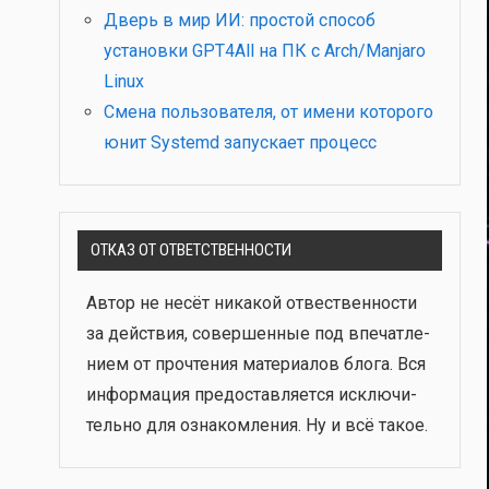
Дверь в мир ИИ: простой способ
установки GPT4All на ПК с Arch/Manjaro
Linux
Смена пользователя, от имени которого
юнит Systemd запускает процесс
ОТКАЗ ОТ ОТВЕТСТВЕННОСТИ
Автор не несёт ника­кой отвест­вен­но­сти
за дей­ствия, совер­шен­ные под впе­чат­ле­
ни­ем от про­чте­ния мате­ри­а­лов бло­га. Вся
инфор­ма­ция предо­став­ля­ет­ся исклю­чи­
тель­но для озна­ком­ле­ния. Ну и всё такое.