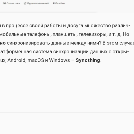
 про­цес­се сво­ей рабо­ты и досу­га мно­же­ство раз­лич­
обиль­ные теле­фо­ны, план­ше­ты, теле­ви­зо­ры, и т. д. Но
­но
син­хро­ни­зи­ро­вать дан­ные меж­ду ними? В этом слу­ча
ат­фор­мен­ная систе­ма син­хро­ни­за­ции дан­ных с откры­
ux, Android, macOS и Windows –
Syncthing
.