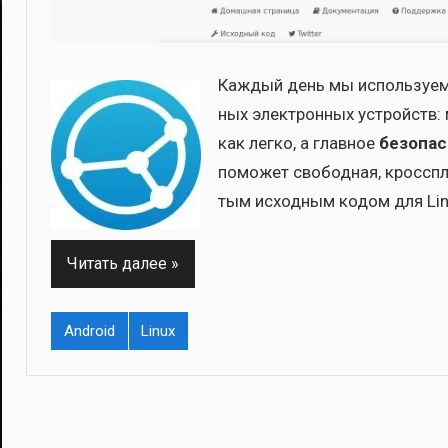
Каж­дый день мы исполь­зу­ем в
ных элек­трон­ных устройств: м
как лег­ко, а глав­ное
без­опас
помо­жет сво­бод­ная, крос­спл
тым исход­ным кодом для Lin
Читать далее
Android
Linux