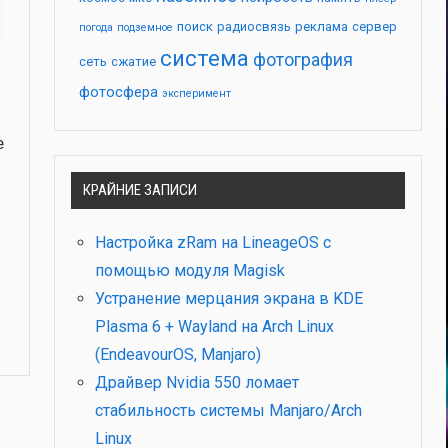
поиск
радиосвязь
реклама
сервер
погода
подземное
система
фотография
сеть
сжатие
фотосфера
эксперимент
е
КРАЙНИЕ ЗАПИСИ
Настройка zRam на LineageOS с
помощью модуля Magisk
Устранение мерцания экрана в KDE
Plasma 6 + Wayland на Arch Linux
(EndeavourOS, Manjaro)
Драйвер Nvidia 550 ломает
стабильность системы Manjaro/Arch
Linux