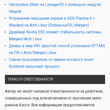
Настройка zRam на LineageOS с помощью модуля
Magisk
Устранение мерцания экрана в KDE Plasma 6 +
Wayland на Arch Linux (EndeavourOS, Manjaro)
Драйвер Nvidia 550 ломает стабильность системы
Manjaro/Arch Linux
Дверь в мир ИИ: простой способ установки GPT4All
на ПК с Arch/Manjaro Linux
Смена пользователя, от имени которого юнит
Systemd запускает процесс
ОТКАЗ ОТ ОТВЕТСТВЕННОСТИ
Автор не несёт ника­кой отвест­вен­но­сти за дей­ствия,
совер­шен­ные под впе­чат­ле­ни­ем от про­чте­ния мате­
ри­а­лов бло­га. Вся инфор­ма­ция предо­став­ля­ет­ся