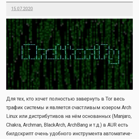
15.07.2020
Imatvey
Для тех, кто хочет пол­но­стью завер­нуть в Tor весь
тра­фик систе­мы и явля­ет­ся счаст­ли­вым юзе­ром Arch
Linux или дис­три­бу­ти­вов на нём осно­ван­ных (Manjaro,
Chakra, Archman, BlackArch, ArchBang и т.д.) в AUR есть
бил­дскрипт очень удоб­но­го инстру­мен­та авто­ма­ти­че­