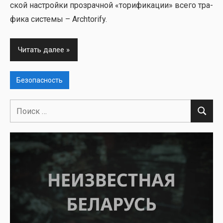
ской настрой­ки про­зрач­ной «тори­фи­ка­ции» все­го тра­
фи­ка систе­мы – Archtorify.
Читать далее
Безопасность
Поиск
Поиск
для: