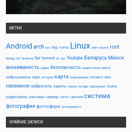
МЕТКИ
Linux
Android
arch
root
dsp
aur
Firefox
open source
Беларусь
Минск
tor
Youtube
torrent
Stalag 352
Systemd
vk
vpn
анонимность
безопасность
аудио
видеоплеер
война
карта
заброшенное
звук
космос
мкс
история
коронавирус
наземное
нейросеть
память
поиск
плеер
погода
подземное
система
радиосвязь
реклама
сервер
сеть
сжатие
фотография
фотосфера
эксперимент
КРАЙНИЕ ЗАПИСИ