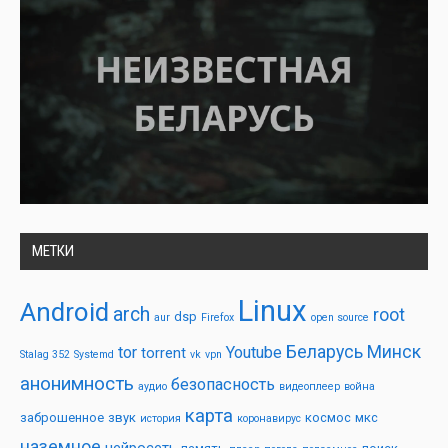
МЕТКИ
Linux
Android
arch
root
dsp
aur
Firefox
open source
Беларусь
Минск
tor
Youtube
torrent
Stalag 352
Systemd
vk
vpn
анонимность
безопасность
аудио
видеоплеер
война
карта
заброшенное
звук
космос
мкс
история
коронавирус
наземное
нейросеть