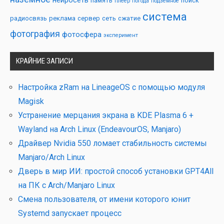
память
поиск
плеер
погода
подземное
система
радиосвязь
реклама
сервер
сеть
сжатие
фотография
фотосфера
эксперимент
КРАЙНИЕ ЗАПИСИ
Настройка zRam на LineageOS с помощью модуля
Magisk
Устранение мерцания экрана в KDE Plasma 6 +
Wayland на Arch Linux (EndeavourOS, Manjaro)
Драйвер Nvidia 550 ломает стабильность системы
Manjaro/Arch Linux
Дверь в мир ИИ: простой способ установки GPT4All
на ПК с Arch/Manjaro Linux
Смена пользователя, от имени которого юнит
Systemd запускает процесс