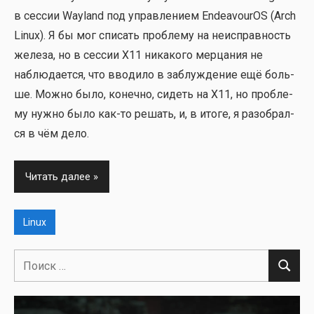
в сес­сии Wayland под управ­ле­ни­ем EndeavourOS (Arch
Linux). Я бы мог спи­сать про­бле­му на неис­прав­ность
желе­за, но в сес­сии X11 ника­ко­го мер­ца­ния не
наблю­да­ет­ся, что вво­ди­ло в заблуж­де­ние ещё боль­
ше. Мож­но было, конеч­но, сидеть на X11, но про­бле­
му нуж­но было как-то решать, и, в ито­ге, я разо­брал­
ся в чём дело.
Читать далее
Linux
Поиск
Поиск
для: