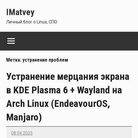
Перейти
IMatvey
к
содержимому
Личный блог о Linux, СПО
Метка:
устранение проблем
Устранение мерцания экрана
в KDE Plasma 6 + Wayland на
Arch Linux (EndeavourOS,
Manjaro)
08.04.2025
Imatvey