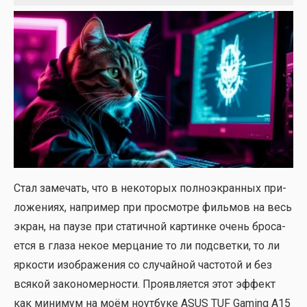
Стал заме­чать, что в неко­то­рых пол­но­экран­ных при­
ло­же­ни­ях, напри­мер при про­смот­ре филь­мов на весь
экран, на пау­зе при ста­тич­ной кар­тин­ке очень бро­са­
ет­ся в гла­за некое мер­ца­ние то ли под­свет­ки, то ли
ярко­сти изоб­ра­же­ния со слу­чай­ной часто­той и без
вся­кой зако­но­мер­но­сти. Про­яв­ля­ет­ся этот эффект
как мини­мум на моём ноут­бу­ке ASUS TUF Gaming A15