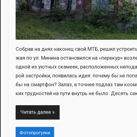
Собрав на днях нако­нец свой МТБ, решил устро­ить 
жая по ул. Мини­на оста­но­вил­ся на «пере­кур» воз­ле
одной из уют­ных ска­ме­ек, рас­по­ло­жен­ных непо­д
рой застрой­ки, появи­лась идея: поче­му бы не поп
бы на смарт­фон? Залаз, а точ­нее под­лаз там коом­
ких труд­но­стей на пути внутрь не было. Десять секу
Читать далее
Фотопрогулки