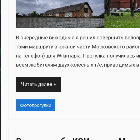
В оче­ред­ные выход­ные я решил совер­шить вело­про
та­ми марш­ру­ту в южной части Мос­ков­ско­го рай­о­н
на теле­фон) для Wikimapia. Про­гул­ка полу­чи­лась и
всем люби­те­лям двух­ко­лес­ных т/с, при­во­ди­мых 
Читать далее
Фотопрогулки