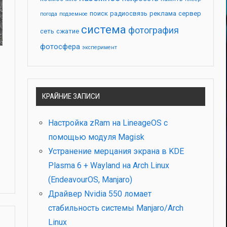
поиск
радиосвязь
реклама
сервер
погода
подземное
система
фотография
сеть
сжатие
фотосфера
эксперимент
КРАЙНИЕ ЗАПИСИ
Настройка zRam на LineageOS с
помощью модуля Magisk
Устранение мерцания экрана в KDE
Plasma 6 + Wayland на Arch Linux
(EndeavourOS, Manjaro)
Драйвер Nvidia 550 ломает
стабильность системы Manjaro/Arch
Linux