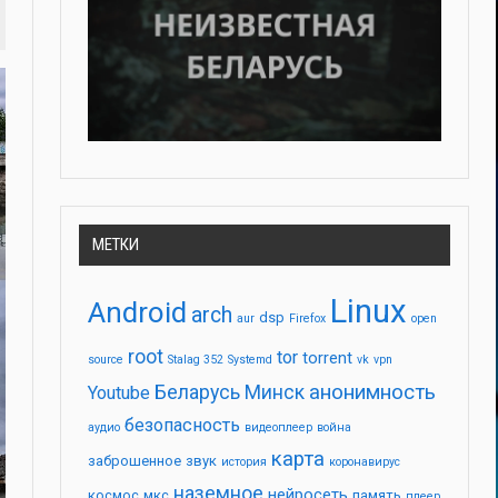
МЕТКИ
Linux
Android
arch
dsp
aur
Firefox
open
root
tor
torrent
source
Stalag 352
Systemd
vk
vpn
анонимность
Беларусь
Минск
Youtube
безопасность
аудио
видеоплеер
война
карта
заброшенное
звук
история
коронавирус
наземное
нейросеть
космос
мкс
память
плеер