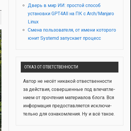
Дверь в мир ИИ: простой способ
установки GPT4All на ПК с Arch/Manjaro
Linux
Смена пользователя, от имени которого
юнит Systemd запускает процесс
ОТКАЗ ОТ ОТВЕТСТВЕННОСТИ
Автор не несёт ника­кой отвест­вен­но­сти
за дей­ствия, совер­шен­ные под впе­чат­ле­
ни­ем от про­чте­ния мате­ри­а­лов бло­га. Вся
инфор­ма­ция предо­став­ля­ет­ся исклю­чи­
тель­но для озна­ком­ле­ния. Ну и всё такое.