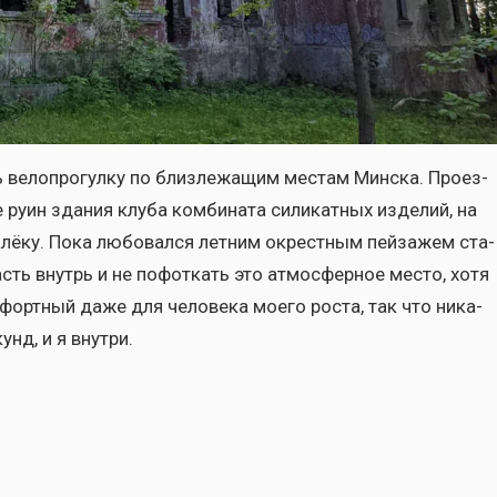
вело­про­гул­ку по близ­ле­жа­щим местам Мин­ска. Про­ез­
 руин зда­ния клу­ба ком­би­на­та сили­кат­ных изде­лий, на
а­лё­ку. Пока любо­вал­ся лет­ним окрест­ным пей­за­жем ста­
асть внутрь и не пофот­кать это атмо­сфер­ное место, хотя
форт­ный даже для чело­ве­ка мое­го роста, так что ника­
нд, и я внут­ри.