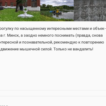
­гул­ку по насы­щен­но­му инте­рес­ны­ми места­ми и объ­ек­
а г. Минск, а заод­но немно­го посни­мать (прав­да, сно­ва
нте­рес­ной и позна­ва­тель­ной, реко­мен­дую к повто­ре­нию
в дви­же­ние мышеч­ной силой. Толь­ко не ван­да­лить!