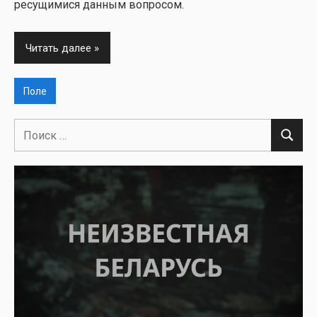
ре­су­щи­ми­ся дан­ным вопро­сом.
Читать далее
Поле
Поиск
Поиск
для: