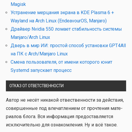
Magisk
Устранение мерцания экрана в KDE Plasma 6 +
Wayland на Arch Linux (EndeavourOS, Manjaro)
Драйвер Nvidia 550 ломает стабильность системы
Manjaro/Arch Linux
Дверь в мир ИИ: простой способ установки GPT4All
на ПК с Arch/Manjaro Linux
Смена пользователя, от имени которого юнит
Systemd запускает процесс
ОТКАЗ ОТ ОТВЕТСТВЕННОСТИ
Автор не несёт ника­кой отвест­вен­но­сти за дей­ствия,
совер­шен­ные под впе­чат­ле­ни­ем от про­чте­ния мате­
ри­а­лов бло­га. Вся инфор­ма­ция предо­став­ля­ет­ся
исклю­чи­тель­но для озна­ком­ле­ния. Ну и всё такое.