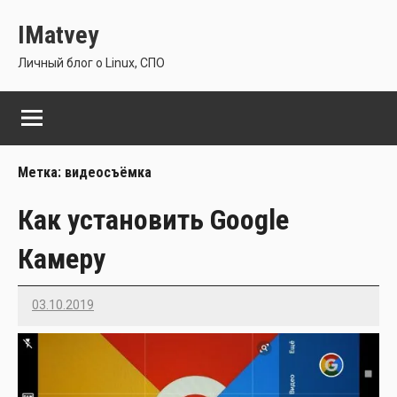
Перейти
IMatvey
к
содержимому
Личный блог о Linux, СПО
Метка:
видеосъёмка
Как установить Google
Камеру
03.10.2019
Imatvey