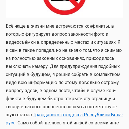
Всё чаще в жиз­ни мне встре­ча­ют­ся кон­флик­ты, в
кото­рых фигу­ри­ру­ет вопрос закон­но­сти фото и
видео­съём­ки в опре­де­лён­ных местах и ситу­а­ци­ях. Я
и сам в такие попа­дал, но не зная о том, что я сни­маю
на пол­но­стью закон­ных осно­ва­ни­ях, при­хо­ди­лось
выклю­чать каме­ру. Для пре­ду­пре­жде­ния подоб­ных
ситу­а­ций в буду­щем, я решил собрать в ком­пакт­ном
виде всю инфор­ма­цию по это­му доволь­но остро­му
вопро­су здесь, в одном посте, что­бы в слу­чае кон­
флик­та в буду­щем быст­ро открыть эту стра­ни­цу и
тык­нуть наг­ло­го оппо­нен­та носом в соот­вет­ству­ю­
щую ста­тью
Граж­дан­ско­го кодек­са Рес­пуб­ли­ки Бела­
русь
. Само собой, делюсь этой инфой со все­ми инте­