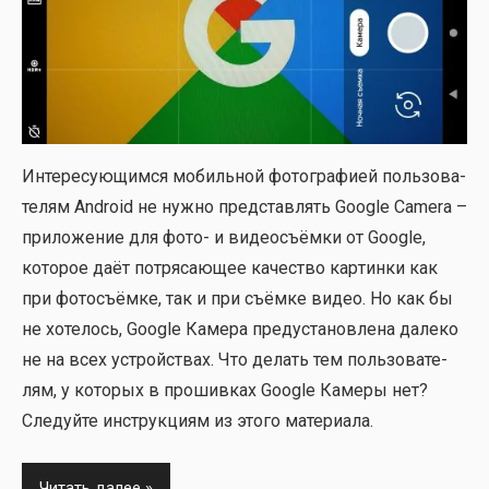
Инте­ре­су­ю­щим­ся мобиль­ной фото­гра­фи­ей поль­зо­ва­
те­лям Android не нуж­но пред­став­лять Google Camera –
при­ло­же­ние для фото- и видео­съём­ки от Google,
кото­рое даёт потря­са­ю­щее каче­ство кар­тин­ки как
при фото­съём­ке, так и при съём­ке видео. Но как бы
не хоте­лось, Google Каме­ра пред­уста­нов­ле­на дале­ко
не на всех устрой­ствах. Что делать тем поль­зо­ва­те­
лям, у кото­рых в про­шив­ках Google Каме­ры нет?
Сле­дуй­те инструк­ци­ям из это­го мате­ри­а­ла.
Читать далее