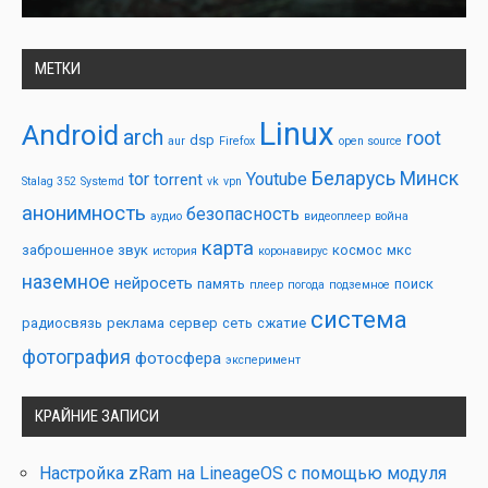
МЕТКИ
Linux
Android
arch
root
dsp
aur
Firefox
open source
Беларусь
Минск
tor
Youtube
torrent
Stalag 352
Systemd
vk
vpn
анонимность
безопасность
аудио
видеоплеер
война
карта
заброшенное
звук
космос
мкс
история
коронавирус
наземное
нейросеть
память
поиск
плеер
погода
подземное
система
радиосвязь
реклама
сервер
сеть
сжатие
фотография
фотосфера
эксперимент
КРАЙНИЕ ЗАПИСИ
Настройка zRam на LineageOS с помощью модуля