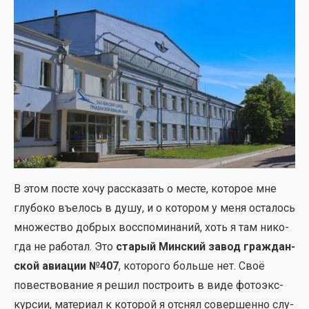
В этом посте хочу рас­ска­зать о месте, кото­рое мне
глу­бо­ко въелось в душу, и о кото­ром у меня оста­лось
мно­же­ство доб­рых вос­спо­ми­на­ний, хоть я там нико­
гда не рабо­тал. Это
ста­рый Мин­ский завод граж­дан­
ской авиа­ции №407
, кото­ро­го боль­ше нет. Своё
повест­во­ва­ние я решил постро­ить в виде фото­экс­
кур­сии, мате­ри­ал к кото­рой я отснял совер­шен­но слу­