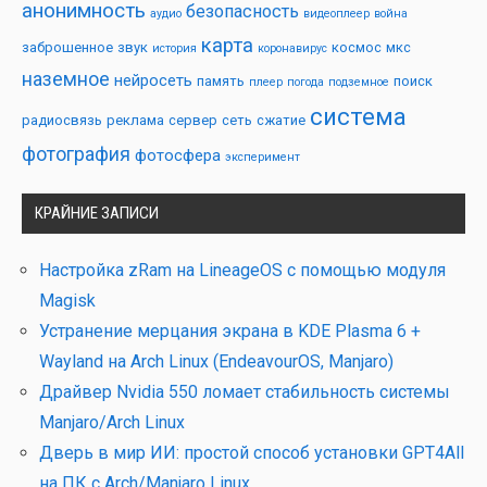
анонимность
безопасность
аудио
видеоплеер
война
карта
заброшенное
звук
космос
мкс
история
коронавирус
наземное
нейросеть
память
поиск
плеер
погода
подземное
система
радиосвязь
реклама
сервер
сеть
сжатие
фотография
фотосфера
эксперимент
КРАЙНИЕ ЗАПИСИ
Настройка zRam на LineageOS с помощью модуля
Magisk
Устранение мерцания экрана в KDE Plasma 6 +
Wayland на Arch Linux (EndeavourOS, Manjaro)
Драйвер Nvidia 550 ломает стабильность системы
Manjaro/Arch Linux
Дверь в мир ИИ: простой способ установки GPT4All
на ПК с Arch/Manjaro Linux