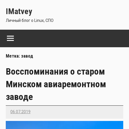
Перейти
IMatvey
к
содержимому
Личный блог о Linux, СПО
Метка:
завод
Восспоминания о старом
Минском авиаремонтном
заводе
06.07.2019
Imatvey