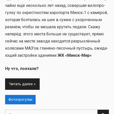
чай­но ещё несколь­ко лет назад, совер­шая вело­про­
гул­ку по окрест­но­стям аэро­пор­та Минск‑1 с каме­рой,
кото­рая бол­та­лась на шее в сум­ке с уко­ро­чен­ным
рем­нём, что­бы не меша­ла кру­тить педа­ли. Ска­жу
напе­рёд: это­го места боль­ше не суще­ству­ет, пря­мо
сей­час на месте заво­да нахо­дит­ся раз­рых­лён­ный
колё­са­ми МАЗ’ов гли­ня­но-песоч­ный пустырь, ожи­да­
ю­щий застрой­ки зда­ни­я­ми
ЖК «Минск-Мир»
Ну что, поеха­ли?
Читать далее
Фотопрогулки
Поиск