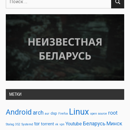
Поиск
для:
МЕТКИ
Linux
Android
arch
root
dsp
aur
Firefox
open source
Беларусь
Минск
tor
Youtube
torrent
Stalag 352
Systemd
vk
vpn