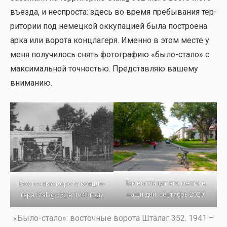
въез­да, и неспро­ста: здесь во вре­мя пре­бы­ва­ния тер­
ри­то­рии под немец­кой окку­па­ци­ей была постро­е­на
арка или воро­та конц­ла­ге­ря. Имен­но в этом месте у
меня полу­чи­лось снять фото­гра­фию «было-ста­ло» с
мак­си­маль­ной точ­но­стью. Пред­став­ляю ваше­му
вни­ма­нию.
Так выгля­дит это место в
Восточ­ные воро­та конц­ла­
наши дни: сен­тябрь 2020
ге­ря Stalag 352 в 1941 году
«Было-ста­ло»: восточ­ные воро­та Шта­лаг 352. 1941 –