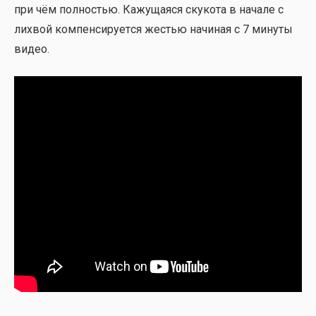
при чём пол­но­стью. Кажу­ща­я­ся ску­ко­та в нача­ле с
лих­вой ком­пен­си­ру­ет­ся жестью начи­ная с 7 мину­ты
видео.