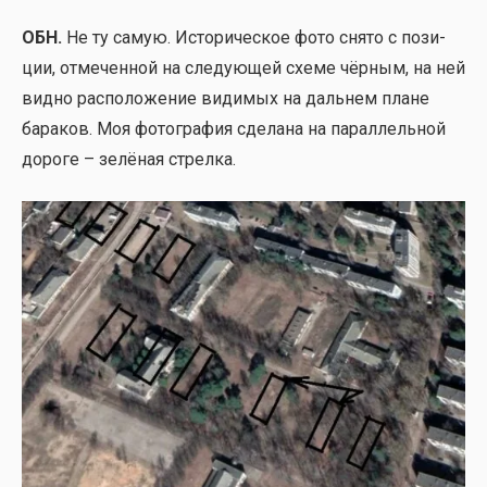
ОБН.
Не ту самую. Исто­ри­че­ское фото сня­то с пози­
ции, отме­чен­ной на сле­ду­ю­щей схе­ме чёр­ным, на ней
вид­но рас­по­ло­же­ние види­мых на даль­нем плане
бара­ков. Моя фото­гра­фия сде­ла­на на парал­лель­ной
доро­ге – зелё­ная стрел­ка.