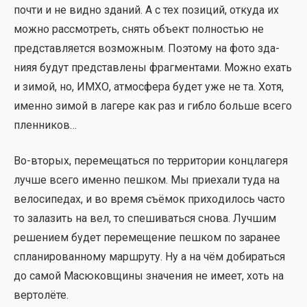
почти и не вид­но зда­ний. А с тех пози­ций, отку­да их
мож­но рас­смот­реть, снять объ­ект пол­но­стью не
пред­став­ля­ет­ся воз­мож­ным. Поэто­му на фото зда­
нияя будут пред­став­ле­ны фраг­мен­та­ми. Мож­но ехать
и зимой, но, ИМХО, атмо­сфе­ра будет уже не та. Хотя,
имен­но зимой в лаге­ре как раз и гиб­ло боль­ше все­го
плен­ни­ков…
Во-вто­рых, пере­ме­щать­ся по тер­ри­то­рии конц­ла­ге­ря
луч­ше все­го имен­но пеш­ком. Мы при­е­ха­ли туда на
вело­си­пе­дах, и во вре­мя съё­мок при­хо­ди­лось часто
то зала­зить на вел, то спе­ши­вать­ся сно­ва. Луч­шим
реше­ни­ем будет пере­ме­ще­ние пеш­ком по зара­нее
спла­ни­ро­ван­но­му марш­ру­ту. Ну а на чём доби­рать­ся
до самой Масю­ков­щи­ны зна­че­ния не име­ет, хоть на
вер­то­лё­те.