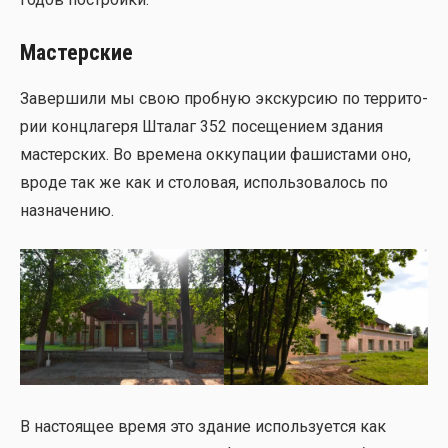
Мастерские
Завер­ши­ли мы свою проб­ную экс­кур­сию по тер­ри­то­
рии конц­ла­ге­ря Шта­лаг 352 посе­ще­ни­ем зда­ния
мастер­ских. Во вре­ме­на окку­па­ции фаши­ста­ми оно,
вро­де так же как и сто­ло­вая, исполь­зо­ва­лось по
назна­че­нию.
В насто­я­щее вре­мя это зда­ние исполь­зу­ет­ся как