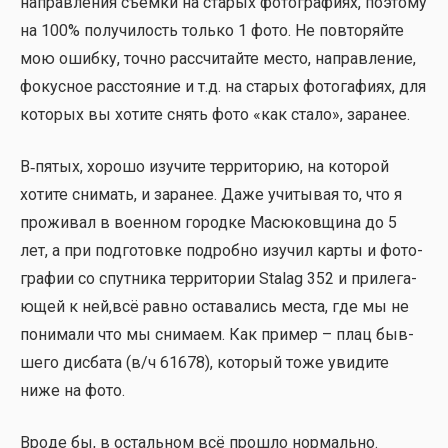
направ­ле­ния съём­ки на ста­рых фото­гра­фи­ях, поэто­му
на 100% полу­чи­лость толь­ко 1 фото. Не повто­ряй­те
мою ошиб­ку, точ­но рас­счи­тай­те место, направ­ле­ние,
фокус­ное рас­сто­я­ние и т.д. на ста­рых фото­га­фи­ях, для
кото­рых вы хоти­те снять фото «как ста­ло», зара­нее.
В‑пятых, хоро­шо изу­чи­те тер­ри­то­рию, на кото­рой
хоти­те сни­мать, и зара­нее. Даже учи­ты­вая то, что я
про­жи­вал в воен­ном город­ке Масю­ков­щи­на до 5
лет, а при под­го­тов­ке подроб­но изу­чил кар­ты и фото­
гра­фии со спут­ни­ка тер­ри­то­рии Stalag 352 и при­ле­га­
ю­щей к ней,всё рав­но оста­ва­лись места, где мы не
пони­ма­ли что мы сни­ма­ем. Как при­мер – плац быв­
ше­го дис­ба­та (в/ч 61678), кото­рый тоже уви­ди­те
ниже на фото.
Вро­де бы, в осталь­ном всё про­шло нор­маль­но.