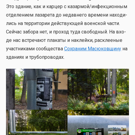
Это зда­ние, как и кар­цер с казармой/инфекционным
отде­ле­ни­ем лаза­ре­та до недав­не­го вре­ме­ни нахо­ди­
лись на тер­ри­то­рии дей­ству­ю­щей воен­ской части.
Сей­час забо­ра нет, и про­ход туда сво­бод­ный. На вхо­
де нас встре­ча­ют пла­ка­ты и наклей­ки, рас­кле­е­ные
участ­ни­ка­ми сооб­ще­ства
Сохра­ним Масю­ков­щи­ну
на
зда­ни­ях и тру­бо­про­во­дах.