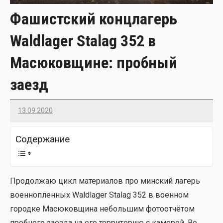
Фашистский концлагерь
Waldlager Stalag 352 в
Масюковщине: пробный
заезд
13.09.2020
Imatvey
Содер­жа­ние
Про­дол­жаю цикл мате­ри­а­лов про мин­ский лагерь
воен­но­плен­ных Waldlager Stalag 352 в воен­ном
город­ке Масю­ков­щи­на неболь­шим фото­от­чё­том
проб­но­го заез­да на его тер­ри­то­рию с каме­рой. Во