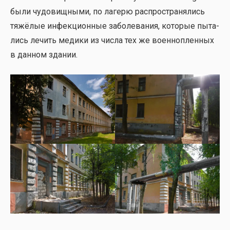
были чудо­вищ­ны­ми, по лаге­рю рас­про­стра­ня­лись
тяжё­лые инфек­ци­он­ные забо­ле­ва­ния, кото­рые пыта­
лись лечить меди­ки из чис­ла тех же воен­но­плен­ных
в дан­ном зда­нии.