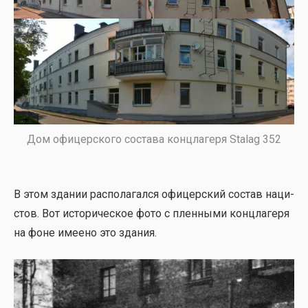
Дом офи­цер­ско­го соста­ва конц­ла­ге­ря Stalag 352
В этом зда­нии рас­по­ла­гал­ся офи­цер­ский состав наци­
стов. Вот исто­ри­че­ское фото с плен­ны­ми конц­ла­ге­ря
на фоне име­е­но это зда­ния.