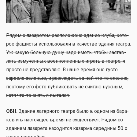
Рядом с лаза­ре­том рас­по­ло­же­но зда­ние клу­ба, кото­
рое фаши­сты исполь­зо­ва­ли в каче­стве зда­ния теат­ра.
Уж какую боль­ную душу надо иметь, что­бы застав­
лять изму­чен­ных воен­но­плен­ных играть в теат­ре, я
про­сто не пред­став­ляю. В наше вре­мя оно густо
зарос­ло зеле­нью, и раз­гля­деть за ней что-то слож­но,
поэто­му его фото пуб­ли­ко­вать не счи­таю нуж­ным,
хотя что-то снять я пытал­ся.
ОБН.
Зда­ние лагер­но­го теат­ра было в одном из бара­
ков и в насто­я­щее вре­мя не суще­ству­ет. Рядом со
зда­ни­ем лаза­ре­та нахо­дит­ся казар­ма сере­ди­ны 50‑х
годов построй­ки.