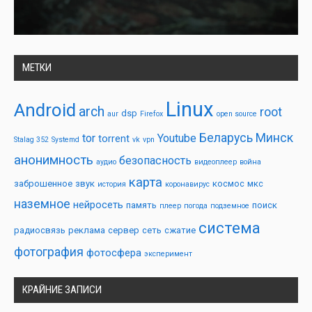
МЕТКИ
Linux
Android
arch
root
dsp
aur
Firefox
open source
Беларусь
Минск
tor
Youtube
torrent
Stalag 352
Systemd
vk
vpn
анонимность
безопасность
аудио
видеоплеер
война
карта
заброшенное
звук
космос
мкс
история
коронавирус
наземное
нейросеть
память
поиск
плеер
погода
подземное
система
радиосвязь
реклама
сервер
сеть
сжатие
фотография
фотосфера
эксперимент
КРАЙНИЕ ЗАПИСИ