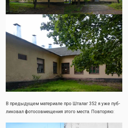
В преды­ду­щем мате­ри­а­ле про Шта­лаг 352 я уже пуб­
ли­ко­вал фото­сов­ме­ще­ния это­го места. Повто­ряю: