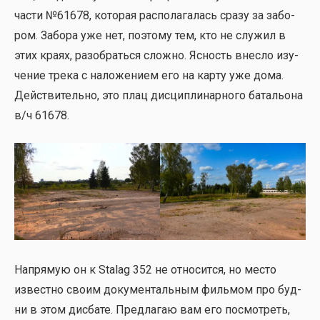
части №61678, кото­рая рас­по­ла­га­лась сра­зу за забо­
ром. Забо­ра уже нет, поэто­му тем, кто не слу­жил в
этих кра­ях, разо­брать­ся слож­но. Ясность внес­ло изу­
че­ние тре­ка с нало­же­ни­ем его на кар­ту уже дома.
Дей­стви­тель­но, это плац дис­ци­пли­нар­но­го бата­льо­на
в/ч 61678.
Напря­мую он к Stalag 352 не отно­сит­ся, но место
извест­но сво­им доку­мен­таль­ным филь­мом про буд­
ни в этом дис­ба­те. Пред­ла­гаю вам его посмот­реть,