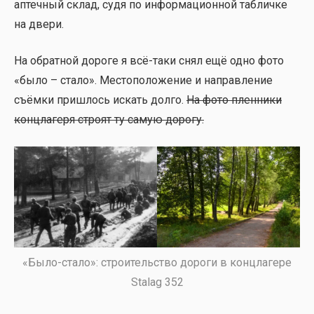
аптеч­ный склад, судя по инфор­ма­ци­он­ной таб­лич­ке
на две­ри.
На обрат­ной доро­ге я всё-таки снял ещё одно фото
«было – ста­ло». Место­по­ло­же­ние и направ­ле­ние
съём­ки при­шлось искать дол­го.
На фото плен­ни­ки
конц­ла­ге­ря стро­ят ту самую доро­гу.
«Было-ста­ло»: стро­и­тель­ство доро­ги в конц­ла­ге­ре
Stalag 352