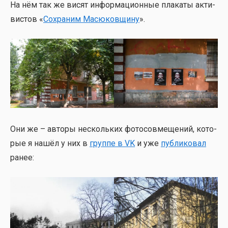
На нём так же висят инфор­ма­ци­он­ные пла­ка­ты акти­
ви­стов «
Сохра­ним Масю­ков­щи­ну
».
Они же – авто­ры несколь­ких фото­сов­ме­ще­ний, кото­
рые я нашёл у них в
груп­пе в VK
и уже
пуб­ли­ко­вал
ранее: