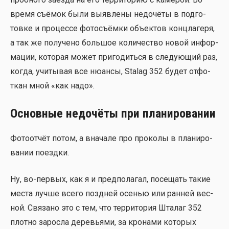
вре­мя съё­мок были выяв­ле­ны недо­чё­ты в под­го­
тов­ке и про­цес­се фото­съём­ки объ­ек­тов конц­ла­ге­ря,
а так же полу­че­но боль­шое коли­че­ство новой инфор­
ма­ции, кото­рая может при­го­дить­ся в сле­ду­ю­щий раз,
когда, учи­ты­вая все нюан­сы, Stalag 352 будет отфо­
ткан мной «как надо».
Основные недочёты при планировании
Фото­от­чёт потом, а вна­ча­ле про про­ко­лы в пла­ни­ро­
ва­нии поезд­ки.
Ну, во-пер­вых, как я и пред­по­ла­гал, посе­щать такие
места луч­ше все­го позд­ней осе­нью или ран­ней вес­
ной. Свя­за­но это с тем, что тер­ри­то­рия Шта­лаг 352
плот­но зарос­ла дере­вья­ми, за кро­на­ми кото­рых