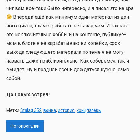
чит вам всё-таки было инте­рес­но, и я писал это не зря
Впе­ре­ди ещё как мини­мум один мате­ри­ал из дан­
но­го цик­ла, так что рабо­тать есть над чем. И так как
это исклю­чи­тель­но хоб­би, и на кон­тен­те, пуб­ли­ку­е­
мом в бло­ге я не зара­ба­ты­ваю ни копей­ки, срок
выхо­да сле­ду­ю­ще­го мате­ри­а­ла по теме я не могу
назвать даже при­бли­зи­тель­но. Как собе­рем­ся, так и
вый­дет. Ну и позд­ней осе­ни дождать­ся нуж­но, само
собой.
До новых встреч!
Метки
Stalag 352
,
война
,
история
,
концлагерь
Фотопрогулки