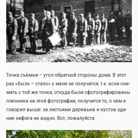
Точ­ка съём­ки – угол обрат­ной сто­ро­ны дома. В этот
раз «было – ста­ло» у меня не полу­чит­ся, т.к. если сни­
мать с той же точ­ки, отку­да были сфо­то­гра­фи­ро­ва­ны
плен­ни­ки на этой фото­гра­фии, полу­чит­ся то, о чём я
гово­рил выше: за листья­ми дере­вьев и кустов зда­
ние нифи­га не вид­но. Вот, пожа­луй­ста: