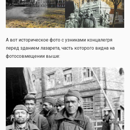
А вот исто­ри­че­ское фото с узни­ка­ми кон­ца­ле­гря
перед зда­ни­ем лаза­ре­та, часть кото­ро­го вид­на на
фото­сов­ме­ще­нии выше: