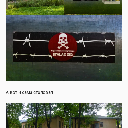
А вот и сама сто­ло­вая.