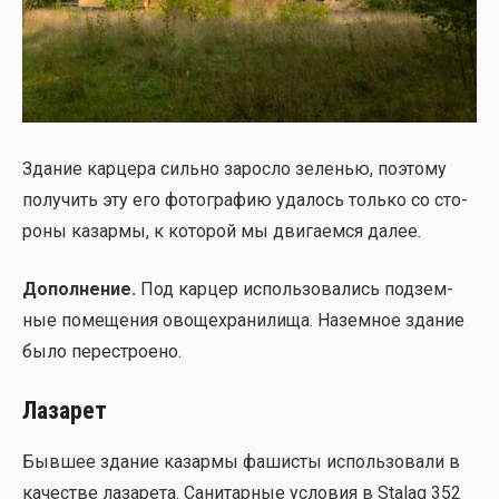
Зда­ние кар­це­ра силь­но зарос­ло зеле­нью, поэто­му
полу­чить эту его фото­гра­фию уда­лось толь­ко со сто­
ро­ны казар­мы, к кото­рой мы дви­га­ем­ся далее.
Допол­не­ние.
Под кар­цер исполь­зо­ва­лись под­зем­
ные поме­ще­ния ово­ще­хра­ни­ли­ща. Назем­ное зда­ние
было пере­стро­е­но.
Лазарет
Быв­шее зда­ние казар­мы фаши­сты исполь­зо­ва­ли в
каче­стве лаза­ре­та. Сани­тар­ные усло­вия в Stalag 352