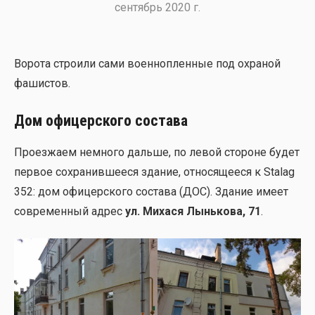
сен­тябрь 2020 г.
Воро­та стро­и­ли сами воен­но­плен­ные под охра­ной
фаши­стов.
Дом офицерского состава
Про­ез­жа­ем немно­го даль­ше, по левой сто­роне будет
пер­вое сохра­нив­ше­е­ся зда­ние, отно­ся­ще­е­ся к Stalag
352: дом офи­цер­ско­го соста­ва (ДОС). Зда­ние име­ет
совре­мен­ный адрес
ул. Мих­а­ся Лынь­ко­ва, 71
.