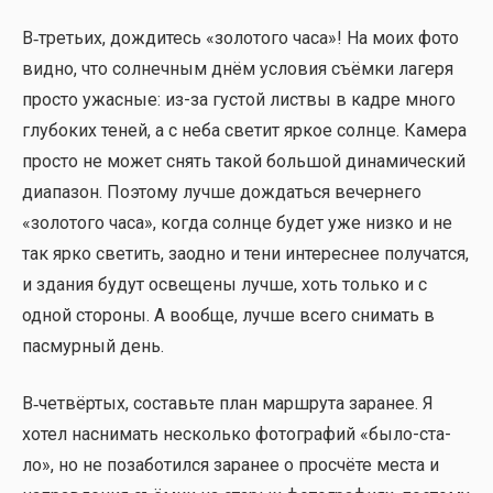
В‑третьих, дожди­тесь «золо­то­го часа»! На моих фото
вид­но, что сол­неч­ным днём усло­вия съём­ки лаге­ря
про­сто ужас­ные: из-за густой лист­вы в кад­ре мно­го
глу­бо­ких теней, а с неба све­тит яркое солн­це. Каме­ра
про­сто не может снять такой боль­шой дина­ми­че­ский
диа­па­зон. Поэто­му луч­ше дождать­ся вечер­не­го
«золо­то­го часа», когда солн­це будет уже низ­ко и не
так ярко све­тить, заод­но и тени инте­рес­нее полу­чат­ся,
и зда­ния будут осве­ще­ны луч­ше, хоть толь­ко и с
одной сто­ро­ны. А вооб­ще, луч­ше все­го сни­мать в
пас­мур­ный день.
В‑четвёртых, составь­те план марш­ру­та зара­нее. Я
хотел насни­мать несколь­ко фото­гра­фий «было-ста­
ло», но не поза­бо­тил­ся зара­нее о про­счё­те места и