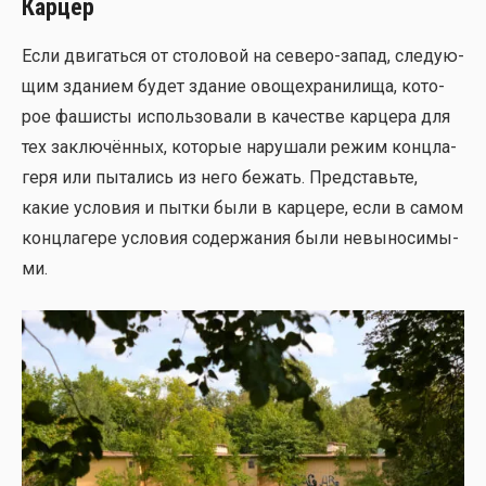
Карцер
Если дви­гать­ся от сто­ло­вой на севе­ро-запад, сле­ду­ю­
щим зда­ни­ем будет зда­ние ово­ще­хра­ни­ли­ща, кото­
рое фаши­сты исполь­зо­ва­ли в каче­стве кар­це­ра для
тех заклю­чён­ных, кото­рые нару­ша­ли режим конц­ла­
ге­ря или пыта­лись из него бежать. Пред­ставь­те,
какие усло­вия и пыт­ки были в кар­це­ре, если в самом
конц­ла­ге­ре усло­вия содер­жа­ния были невы­но­си­мы­
ми.