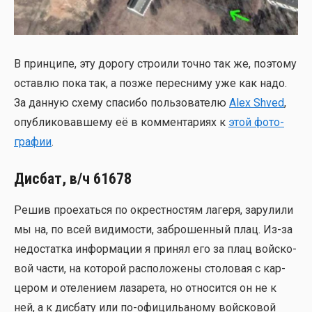
В прин­ци­пе, эту доро­гу стро­и­ли точ­но так же, поэто­му
остав­лю пока так, а поз­же пере­сни­му уже как надо.
За дан­ную схе­му спа­си­бо поль­зо­ва­те­лю
Alex Shved
,
опуб­ли­ко­вав­ше­му её в ком­мен­та­ри­ях к
этой фото­
гра­фии
.
Дисбат, в/ч 61678
Решив про­ехать­ся по окрест­но­стям лаге­ря, зару­ли­ли
мы на, по всей види­мо­сти, забро­шен­ный плац. Из-за
недо­стат­ка инфор­ма­ции я при­нял его за плац вой­ско­
вой части, на кото­рой рас­по­ло­же­ны сто­ло­вая с кар­
це­ром и оте­ле­ни­ем лаза­ре­та, но отно­сит­ся он не к
ней, а к дис­ба­ту или по-офи­циль­а­но­му вой­ско­вой