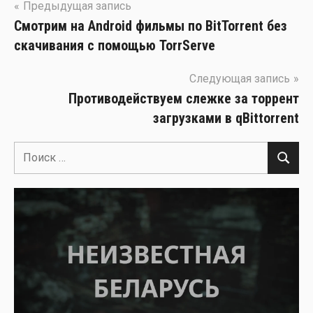
Навигация
Предыдущая запись
Смотрим на Android фильмы по BitTorrent без
по
скачивания с помощью TorrServe
записям
Следующая запись
Противодействуем слежке за торрент
загрузками в qBittorrent
Поиск
Поиск
для: