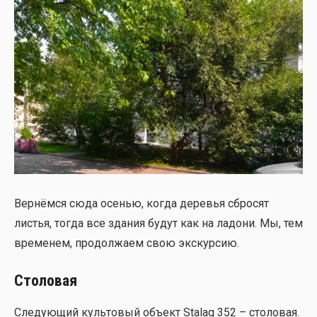
Вер­нём­ся сюда осе­нью, когда дере­вья сбро­сят
листья, тогда все зда­ния будут как на ладо­ни. Мы, тем
вре­ме­нем, про­дол­жа­ем свою экс­кур­сию.
Столовая
Сле­ду­ю­щий куль­то­вый объ­ект Stalag 352 – сто­ло­вая.