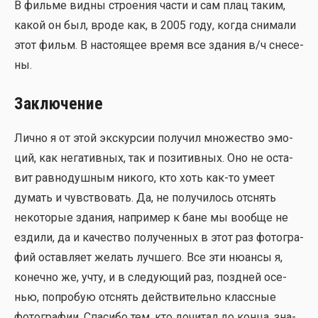
В филь­ме вид­ны стро­е­ния части и сам плац таким,
какой он был, вро­де как, в 2005 году, когда сни­ма­ли
этот фильм. В насто­я­щее вре­мя все зда­ния в/ч сне­се­
ны.
Заключение
Лич­но я от этой экс­кур­сии полу­чил мно­же­ство эмо­
ций, как нега­тив­ных, так и пози­тив­ных. Оно не оста­
вит рав­но­душ­ным нико­го, кто хоть как-то уме­ет
думать и чув­ство­вать. Да, не полу­чи­лось отснять
неко­то­рые зда­ния, напри­мер к бане мы вооб­ще не
езди­ли, да и каче­ство полу­чен­ных в этот раз фото­гра­
фий остав­ля­ет желать луч­ше­го. Все эти нюан­сы я,
конеч­но же, учту, и в сле­ду­ю­щий раз, позд­ней осе­
нью, попро­бую отснять дей­стви­тель­но класс­ные
фото­гра­фии. Спа­си­бо тем, кто дочи­тал до кон­ца, зна­