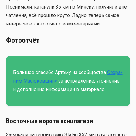
Посни­ма­ли, ката­ну­ли 35 км по Мин­ску, полу­чи­ли впе­
чат­ле­ния, всё про­шло кру­то. Лад­но, теперь самое
инте­рес­ное: фото­от­чёт с ком­мен­та­ри­я­ми.
Фотоотчёт
Боль­шое спа­си­бо Артё­му из сооб­ще­ства
Сохра­
ним Масю­ков­щи­ну
за исправ­ле­ние, уточ­не­ние
и допол­не­ние инфор­ма­ции в мате­ри­а­ле.
Восточные ворота концлагеря
Заез­жа­ли на тер­ри­то­рию Stalag 352 мы с восточ­но­го