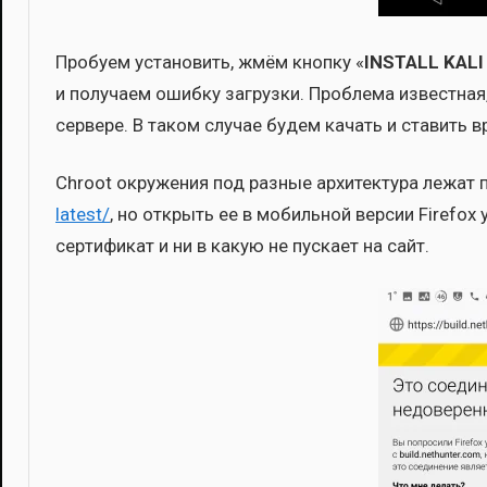
Про­бу­ем уста­но­вить, жмём кноп­ку «
INSTALL KAL
и полу­ча­ем ошиб­ку загруз­ки. Про­бле­ма извест­ная
сер­ве­ре. В таком слу­чае будем качать и ста­вить в
Chroot окру­же­ния под раз­ные архи­тек­ту­ра лежат 
latest/
, но открыть ее в мобиль­ной вер­сии Firefox у 
сер­ти­фи­кат и ни в какую не пус­ка­ет на сайт.