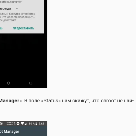
 Manager
». В поле «Status» нам ска­жут, что chroot не най­