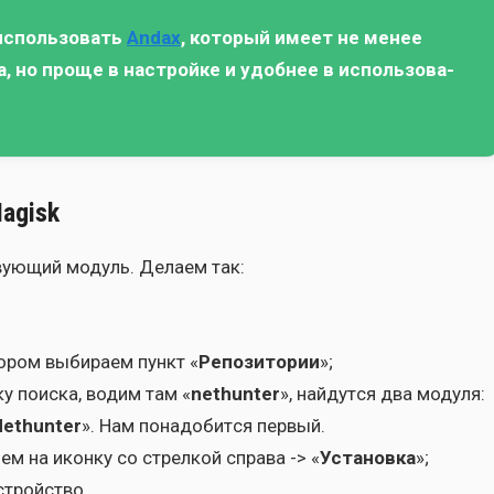
исполь­зо­вать
Andax
, кото­рый име­ет не менее
, но про­ще в настрой­ке и удоб­нее в исполь­зо­ва­
Magisk
тву­ю­щий модуль. Дела­ем так:
­ром выби­ра­ем пункт «
Репо­зи­то­рии
»;
ку поис­ка, водим там «
nethunter
», най­дут­ся два моду­ля:
Nethunter
». Нам пона­до­бит­ся пер­вый.
­ем на икон­ку со стрел­кой спра­ва -> «
Уста­нов­ка
»;
строй­ство.