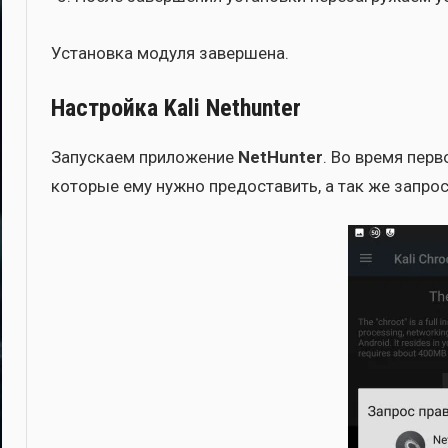
Уста­нов­ка моду­ля завер­ше­на.
Настройка Kali Nethunter
Запус­ка­ем при­ло­же­ние
NetHunter
. Во вре­мя пер­в
кото­рые ему нуж­но предо­ста­вить, а так же запро­