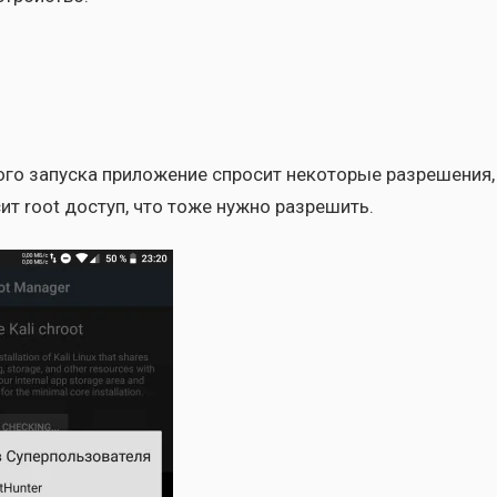
о­го запус­ка при­ло­же­ние спро­сит неко­то­рые раз­ре­ше­ния,
сит root доступ, что тоже нуж­но раз­ре­шить.