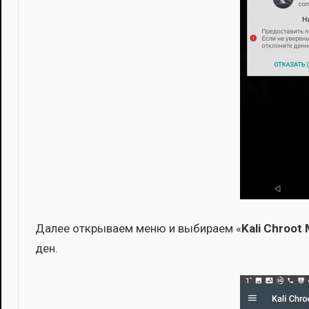
Далее откры­ва­ем меню и выби­ра­ем «
Kali Chroot
ден.