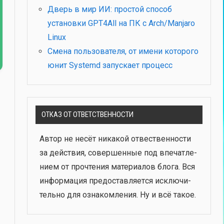
Дверь в мир ИИ: простой способ
установки GPT4All на ПК с Arch/Manjaro
Linux
Смена пользователя, от имени которого
юнит Systemd запускает процесс
ОТКАЗ ОТ ОТВЕТСТВЕННОСТИ
Автор не несёт ника­кой отвест­вен­но­сти
за дей­ствия, совер­шен­ные под впе­чат­ле­
ни­ем от про­чте­ния мате­ри­а­лов бло­га. Вся
инфор­ма­ция предо­став­ля­ет­ся исклю­чи­
тель­но для озна­ком­ле­ния. Ну и всё такое.