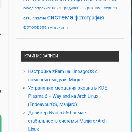
поиск
радиосвязь
реклама
сервер
погода
подземное
система
фотография
сеть
сжатие
фотосфера
эксперимент
о
КРАЙНИЕ ЗАПИСИ
Настройка zRam на LineageOS с
помощью модуля Magisk
Устранение мерцания экрана в KDE
я
Plasma 6 + Wayland на Arch Linux
(EndeavourOS, Manjaro)
Драйвер Nvidia 550 ломает
стабильность системы Manjaro/Arch
Linux