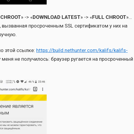
I CHROOT
» -> «
DOWNLOAD LATEST
» -> «
FULL CHROOT
»…
, вызван­ная про­сро­чен­ным SSL сер­ти­фи­ка­том у них на
руч­ную.
по этой ссыл­ке:
https://build.nethunter.com/kalifs/kalifs-
меня не полу­чи­лось: бра­у­зер руга­ет­ся на про­сро­чен­ный