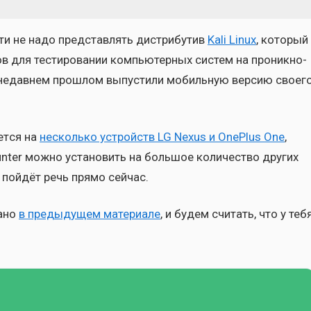
сти не надо пред­став­лять дис­три­бу­тив
Kali Linux
, кото­рый
в для тести­ро­ва­нии ком­пью­тер­ных систем на про­ник­но­
, в недав­нем про­шлом выпу­сти­ли мобиль­ную вер­сию сво­е­г
ет­ся на
несколь­ко устройств LG Nexus и OnePlus One
,
nter мож­но уста­но­вить на боль­шое коли­че­ство дру­гих
 пой­дёт речь пря­мо сей­час.
а­но
в преды­ду­щем мате­ри­а­ле
, и будем счи­тать, что у теб