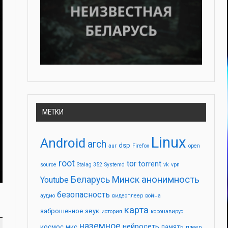
МЕТКИ
Linux
Android
arch
dsp
aur
Firefox
open
root
tor
torrent
source
Stalag 352
Systemd
vk
vpn
анонимность
Беларусь
Минск
Youtube
безопасность
аудио
видеоплеер
война
карта
заброшенное
звук
история
коронавирус
наземное
нейросеть
космос
мкс
память
плеер