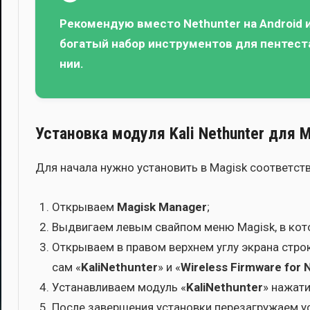
Реко­мен­дую вме­сто Nethunter на Android 
бога­тый набор инстру­мен­тов для пен­те­ста
нии.
Установка модуля Kali Nethunter для 
Для нача­ла нуж­но уста­но­вить в Magisk соот­вет­с
Откры­ва­ем
Magisk Manager
;
Выдви­га­ем левым свай­пом меню Magisk, в кото
Откры­ва­ем в пра­вом верх­нем углу экра­на стро­
сам «
KaliNethunter
» и «
Wireless Firmware for 
Уста­нав­ли­ва­ем модуль «
KaliNethunter
» нажа­ти
После завер­ше­ния уста­нов­ки пере­за­гру­жа­ем у