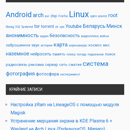
Linux
Android
arch
root
dsp
aur
Firefox
open source
Беларусь
Минск
tor
Youtube
torrent
Stalag 352
Systemd
vk
vpn
анонимность
безопасность
аудио
видеоплеер
война
карта
заброшенное
звук
космос
мкс
история
коронавирус
наземное
нейросеть
память
поиск
плеер
погода
подземное
система
радиосвязь
реклама
сервер
сеть
сжатие
фотография
фотосфера
эксперимент
КРАЙНИЕ ЗАПИСИ
Настройка zRam на LineageOS с помощью модуля
Magisk
Устранение мерцания экрана в KDE Plasma 6 +
Wayland на Arch Linux (EndeavourOS, Manjaro)