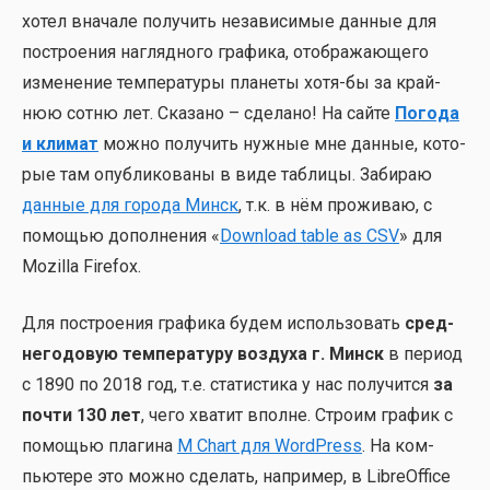
хотел вна­ча­ле полу­чить неза­ви­си­мые дан­ные для
постро­е­ния нагляд­но­го гра­фи­ка, отоб­ра­жа­ю­ще­го
изме­не­ние тем­пе­ра­ту­ры пла­не­ты хотя-бы за край­
нюю сот­ню лет. Ска­за­но – сде­ла­но! На сай­те
Пого­да
и кли­мат
мож­но полу­чить нуж­ные мне дан­ные, кото­
рые там опуб­ли­ко­ва­ны в виде таб­ли­цы. Заби­раю
дан­ные для горо­да Минск
, т.к. в нём про­жи­ваю, с
помо­щью допол­не­ния «
Download table as CSV
» для
Mozilla Firefox.
Для постро­е­ния гра­фи­ка будем исполь­зо­вать
сред­
не­го­до­вую тем­пе­ра­ту­ру воз­ду­ха г. Минск
в пери­од
с 1890 по 2018 год, т.е. ста­ти­сти­ка у нас полу­чит­ся
за
почти 130 лет
, чего хва­тит вполне. Стро­им гра­фик с
помо­щью пла­ги­на
M Chart для WordPress
. На ком­
пью­те­ре это мож­но сде­лать, напри­мер, в LibreOffice