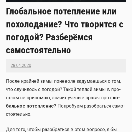
Глобальное потепление или
похолодание? Что творится с
погодой? Разберёмся
самостоятельно
28.04.2020
Imatvey
После край­ней зимы поне­во­ле заду­ма­ешь­ся о том,
что слу­чи­лось с пого­дой? Такой теп­лой зимы в про­
шлом не при­пом­ню, зна­чит учё­ные пра­вы про
гло­
баль­ное потеп­ле­ние
? Попро­бу­ем разо­брать­ся само­
сто­я­тель­но.
Для того, что­бы разо­брать­ся в этом вопро­се, я бы