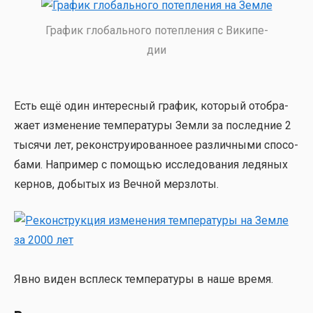
Гра­фик гло­баль­но­го потеп­ле­ния с Вики­пе­
дии
Есть ещё один инте­рес­ный гра­фик, кото­рый отоб­ра­
жа­ет изме­не­ние тем­пе­ра­ту­ры Зем­ли за послед­ние 2
тыся­чи лет, рекон­стру­и­ро­ван­но­ее раз­лич­ны­ми спо­со­
ба­ми. Напри­мер с помо­щью иссле­до­ва­ния ледя­ных
кер­нов, добы­тых из Веч­ной мерз­ло­ты.
Явно виден всплеск тем­пе­ра­ту­ры в наше вре­мя.