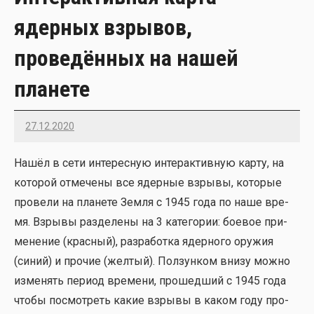
ядерных взрывов,
проведённых на нашей
планете
27.12.2020
Imatvey
Нашёл в сети инте­рес­ную интер­ак­тив­ную кар­ту, на
кото­рой отме­че­ны все ядер­ные взры­вы, кото­рые
про­ве­ли на пла­не­те Зем­ля с 1945 года по наше вре­
мя. Взры­вы раз­де­ле­ны на 3 кате­го­рии: бое­вое при­
ме­не­ние (крас­ный), раз­ра­бот­ка ядер­но­го ору­жия
(синий) и про­чие (жел­тый). Пол­зун­ком вни­зу мож­но
изме­нять пери­од вре­ме­ни, про­шед­ший с 1945 года
что­бы посмот­реть какие взры­вы в каком году про­