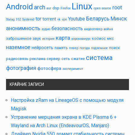
Linux
Android
arch
root
dsp
aur
Firefox
open source
Беларусь
Минск
tor
Youtube
torrent
Stalag 352
Systemd
vk
vpn
анонимность
безопасность
аудио
видеоплеер
война
карта
заброшенное
звук
космос
мкс
история
коронавирус
наземное
нейросеть
память
поиск
плеер
погода
подземное
система
радиосвязь
реклама
сервер
сеть
сжатие
фотография
фотосфера
эксперимент
КРАЙНИЕ ЗАПИСИ
Настройка zRam на LineageOS с помощью модуля
Magisk
Устранение мерцания экрана в KDE Plasma 6 +
Wayland на Arch Linux (EndeavourOS, Manjaro)
Драйвер Nvidia 550 ломает стабильность системы