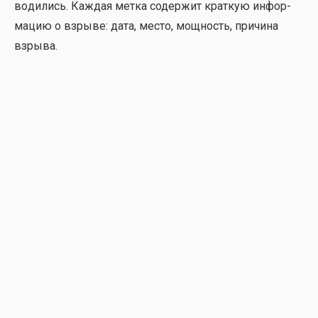
во­ди­лись. Каж­дая мет­ка содер­жит крат­кую инфор­
ма­цию о взры­ве: дата, место, мощ­ность, при­чи­на
взры­ва.