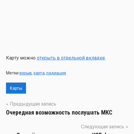
Кар­ту мож­но
открыть в отдель­ной вклад­ке
.
Метки
взрыв
,
карта
,
радиация
Карты
Навигация
Предыдущая запись
Очередная возможность послушать МКС
по
записям
Следующая запись