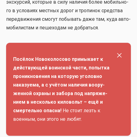
экс­кур­сий, кото­рые в силу нали­чия более мобиль­но­
го в усло­ви­ях мест­ных дорог и тро­пи­нок сред­ства
пере­дви­же­ния смо­гут побы­вать даже там, куда авто­
мо­би­ли­стам и пеше­хо­дам не добрать­ся.
Посё­лок Ново­ко­ло­со­во при­мы­ка­ет к
дей­ству­ю­щей воин­ской части, попыт­ка
про­ник­но­ве­ния на кото­рую уго­лов­но
нака­зу­е­ма, а с учё­том нали­чия воору­
жен­ной охра­ны и забо­ра под напря­же­
ни­ем в несколь­ко кило­вольт – ещё и
смер­тель­но опас­на!
Не сто­ит лезть к
воен­ным, они это­го не любят.