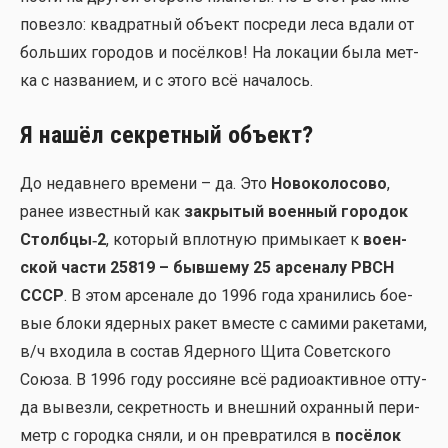
повез­ло: квад­рат­ный объ­ект посре­ди леса вда­ли от
боль­ших горо­дов и посёл­ков! На лока­ции была мет­
ка с назва­ни­ем, и с это­го всё нача­лось.
Я нашёл секретный объект?
До недав­не­го вре­ме­ни – да. Это
Ново­ко­ло­со­во
,
ранее извест­ный как
закры­тый воен­ный горо­док
Столбцы‑2
, кото­рый вплот­ную при­мы­ка­ет к
воен­
ской части 25819 – быв­ше­му 25 арсе­на­лу РВСН
СССР
. В этом арсе­на­ле до 1996 года хра­ни­лись бое­
вые бло­ки ядер­ных ракет вме­сте с сами­ми раке­та­ми,
в/ч вхо­ди­ла в состав Ядер­но­го Щита Совет­ско­го
Сою­за. В 1996 году рос­си­яне всё радио­ак­тив­ное отту­
да вывез­ли, сек­рет­ность и внеш­ний охран­ный пери­
метр с город­ка сня­ли, и он пре­вра­тил­ся в
посё­лок