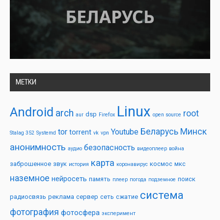
МЕТКИ
Linux
Android
arch
root
dsp
aur
Firefox
open source
Беларусь
Минск
tor
Youtube
torrent
Stalag 352
Systemd
vk
vpn
анонимность
безопасность
аудио
видеоплеер
война
карта
заброшенное
звук
космос
мкс
история
коронавирус
наземное
нейросеть
память
поиск
плеер
погода
подземное
система
радиосвязь
реклама
сервер
сеть
сжатие
фотография
фотосфера
эксперимент