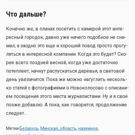
Что дальше?
Конеч­но же, в пла­нах посе­тить с каме­рой этот инте­
рес­ный горо­док, дав­но уже ниче­го подоб­ное не сни­
мал, а заод­но это еще и хоро­ший повод про­сто про­гу­
лять­ся в инте­рес­ной ком­па­нии. Когда это будет? Ско­
рее все­го позд­ней вес­ной, когда уже доста­точ­но
потеп­ле­ет, нач­нут рас­пус­кать­ся дере­вья, а све­то­вой
день уве­ли­чит­ся. Пока же мож­но нагуг­лить несколь­
ко ста­тей с фото­гра­фи­я­ми о Ново­ко­ло­со­во с опи­са­ни­
ем посе­ще­ния это­го места жур­на­ли­ста­ми. Ну и я своё
поз­же добав­лю. А пока, как гово­рит­ся, про­дол­же­ние
сле­ду­ет…
Метки
Беларусь
,
Минская_область
,
наземное
,