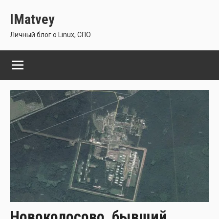
Перейти
IMatvey
к
содержимому
Личный блог о Linux, СПО
Новоколосово, бывший