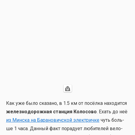
Как уже было ска­за­но, в 1.5 км от посёл­ка нахо­дит­ся
желез­но­до­рож­ная стан­ция Коло­со­во
. Ехать до неё
из
Мин­ска на Бара­нов
ичской элек­трич­ке
чуть боль­
ше 1 часа. Дан­ный факт пора­ду­ет люби­те­лей вело­