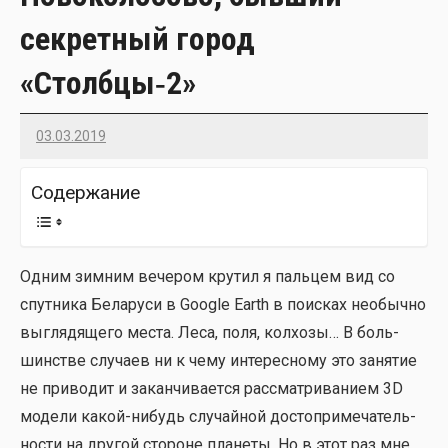
секретный город
«Столбцы‑2»
03.03.2019
Imatvey
Содер­жа­ние
Одним зим­ним вече­ром кру­тил я паль­цем вид со
спут­ни­ка Бела­ру­си в Google Earth в поис­ках необыч­но
выгля­дя­ще­го места. Леса, поля, кол­хо­зы… В боль­
шин­стве слу­ча­ев ни к чему инте­рес­но­му это заня­тие
не при­во­дит и закан­чи­ва­ет­ся рас­смат­ри­ва­ни­ем 3D
моде­ли какой-нибудь слу­чай­ной досто­при­ме­ча­тель­
но­сти на дру­гой сто­роне пла­не­ты. Но в этот раз мне