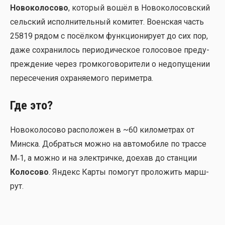
Ново­ко­ло­со­во
, кото­рый вошёл в Ново­ко­ло­сов­ский
сель­ский испол­ни­тель­ный коми­тет. Воен­ская часть
25819 рядом с посёл­ком функ­ци­о­ни­ру­ет до сих пор,
даже сохра­ни­лось пери­о­ди­че­ское голо­со­вое пре­ду­
пре­жде­ние через гром­ко­го­во­ри­те­ли о недо­пу­ще­нии
пере­се­че­ния охра­ня­е­мо­го пери­мет­ра.
Где это?
Ново­ко­ло­со­во рас­по­ло­жен в ~60 кило­мет­рах от
Мин­ска. Добрать­ся мож­но на авто­мо­би­ле по трас­се
М‑1, а мож­но и на элек­трич­ке, дое­хав до стан­ции
Коло­со­во
. Яндекс Кар­ты помо­гут про­ло­жить марш­
рут.