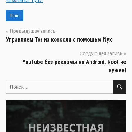
населённый_пункт
Поле
Навигация
Предыдущая запись
Управляем Tor из консоли с помощью Nyx
по
записям
Следующая запись
YouTube без рекламы на Android. Root не
нужен!
Поиск
Поиск
для: