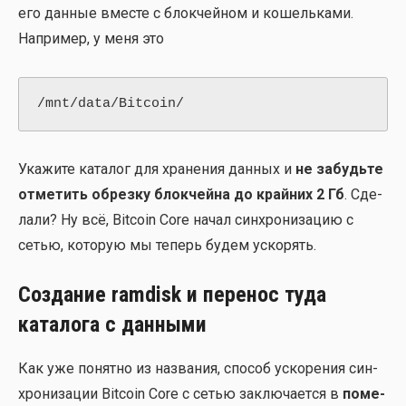
его дан­ные вме­сте с блок­чей­ном и кошель­ка­ми.
Напри­мер, у меня это
/mnt/data/Bitcoin/
Ука­жи­те ката­лог для хра­не­ния дан­ных и
не забудь­те
отме­тить обрез­ку блок­чей­на до край­них 2 Гб
. Сде­
ла­ли? Ну всё, Bitcoin Core начал син­хро­ни­за­цию с
сетью, кото­рую мы теперь будем уско­рять.
Создание ramdisk и перенос туда
каталога с данными
Как уже понят­но из назва­ния, спо­соб уско­ре­ния син­
хро­ни­за­ции Bitcoin Core с сетью заклю­ча­ет­ся в
поме­