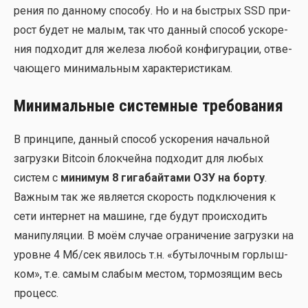
ре­ния по дан­но­му спо­со­бу. Но и на быст­рых SSD при­
рост будет не малым, так что дан­ный спо­соб уско­ре­
ния под­хо­дит для желе­за любой кон­фи­гу­ра­ции, отве­
ча­ю­ще­го мини­маль­ным харак­те­ри­сти­кам.
Минимальные системные требования
В прин­ци­пе, дан­ный спо­соб уско­ре­ния началь­ной
загруз­ки Bitcoin блок­чей­на под­хо­дит для любых
систем с
мини­мум 8 гига­бай­та­ми ОЗУ на бор­ту
.
Важ­ным так же явля­ет­ся ско­рость под­клю­че­ния к
сети интер­нет на машине, где будут про­ис­хо­дить
мани­пу­ля­ции. В моём слу­чае огра­ни­че­ние загруз­ки на
уровне 4 Мб/сек яви­лось т.н. «буты­лоч­ным гор­лыш­
ком», т.е. самым сла­бым местом, тор­мо­зя­щим весь
про­цесс.