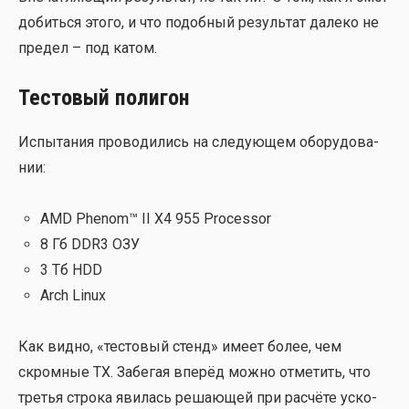
добить­ся это­го, и что подоб­ный резуль­тат дале­ко не
пре­дел – под катом.
Тестовый полигон
Испы­та­ния про­во­ди­лись на сле­ду­ю­щем обо­ру­до­ва­
нии:
AMD Phenom™ II X4 955 Processor
8 Гб DDR3 ОЗУ
3 Тб HDD
Arch Linux
Как вид­но, «тесто­вый стенд» име­ет более, чем
скром­ные ТХ. Забе­гая впе­рёд мож­но отме­тить, что
тре­тья стро­ка яви­лась реша­ю­щей при рас­чё­те уско­