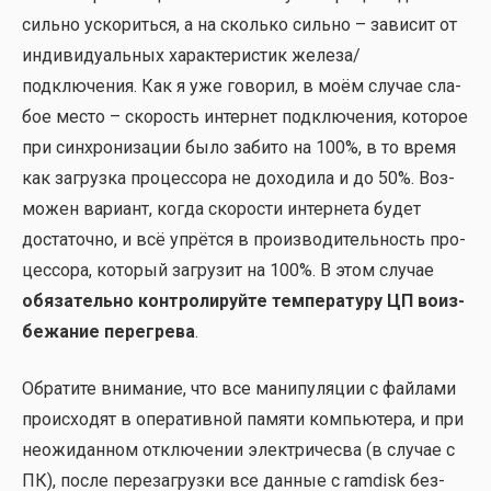
силь­но уско­рить­ся, а на сколь­ко силь­но – зави­сит от
инди­ви­ду­аль­ных харак­те­ри­стик железа/
подключения. Как я уже гово­рил, в моём слу­чае сла­
бое место – ско­рость интер­нет под­клю­че­ния, кото­рое
при син­хро­ни­за­ции было заби­то на 100%, в то вре­мя
как загруз­ка про­цес­со­ра не дохо­ди­ла и до 50%. Воз­
мо­жен вари­ант, когда ско­ро­сти интер­не­та будет
доста­точ­но, и всё упрёт­ся в про­из­во­ди­тель­ность про­
цес­со­ра, кото­рый загру­зит на 100%. В этом слу­чае
обя­за­тель­но кон­тро­ли­руй­те тем­пе­ра­ту­ру ЦП воиз­
бе­жа­ние пере­гре­ва
.
Обра­ти­те вни­ма­ние, что все мани­пу­ля­ции с фай­ла­ми
про­ис­хо­дят в опе­ра­тив­ной памя­ти ком­пью­те­ра, и при
неожи­дан­ном отклю­че­нии элек­три­че­сва (в слу­чае с
ПК), после пере­за­груз­ки все дан­ные с ramdisk без­