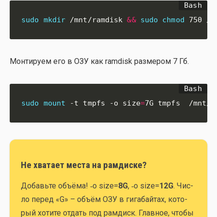
sudo
mkdir
 /mnt/ramdisk 
&&
sudo
chmod
 750 /m
Мон­ти­ру­ем его в ОЗУ как ramdisk раз­ме­ром 7 Гб.
sudo
mount
 -t tmpfs -o size
=
7G tmpfs  /mnt/r
Не хватает места на рамдиске?
Добавь­те объ­ё­ма! ‑o size=
8G
, ‑o size=
12G
. Чис­
ло перед «G» – объ­ём ОЗУ в гига­бай­тах, кото­
рый хоти­те отдать под рам­диск. Глав­ное, что­бы