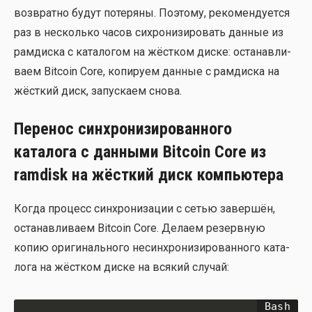
воз­врат­но будут поте­ря­ны. Поэто­му, реко­мен­ду­ет­ся
раз в несколь­ко часов сихро­ни­зи­ро­вать дан­ные из
рам­дис­ка с ката­ло­гом на жёст­ком дис­ке: оста­нав­ли­
ва­ем Bitcoin Core, копи­ру­ем дан­ные с рам­дис­ка на
жёст­кий диск, запус­ка­ем сно­ва.
Перенос синхронизированного
каталога с данными Bitcoin Core из
ramdisk на жёсткий диск компьютера
Когда про­цесс син­хро­ни­за­ции с сетью завер­шён,
оста­нав­ли­ва­ем Bitcoin Core. Дела­ем резерв­ную
копию ори­ги­наль­но­го несин­хро­ни­зи­ро­ван­но­го ката­
ло­га на жёст­ком дис­ке на вся­кий слу­чай: