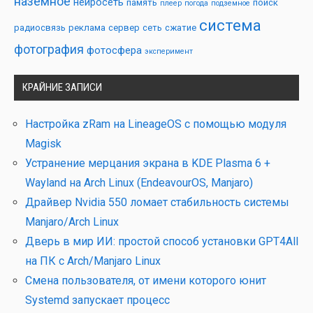
наземное
нейросеть
память
поиск
плеер
погода
подземное
система
радиосвязь
реклама
сервер
сеть
сжатие
фотография
фотосфера
эксперимент
КРАЙНИЕ ЗАПИСИ
Настройка zRam на LineageOS с помощью модуля
Magisk
Устранение мерцания экрана в KDE Plasma 6 +
Wayland на Arch Linux (EndeavourOS, Manjaro)
Драйвер Nvidia 550 ломает стабильность системы
Manjaro/Arch Linux
Дверь в мир ИИ: простой способ установки GPT4All
на ПК с Arch/Manjaro Linux
Смена пользователя, от имени которого юнит
Systemd запускает процесс