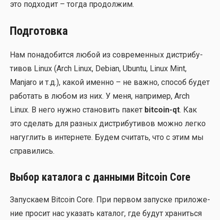
это под­хо­дит – тогда про­дол­жим.
Подготовка
Нам пона­до­бит­ся любой из совре­мен­ных дис­три­бу­
ти­вов Linux (Arch Linux, Debian, Ubuntu, Linux Mint,
Manjaro и т.д.), какой имен­но – не важ­но, спо­соб будет
рабо­тать в любом из них. У меня, напри­мер, Arch
Linux. В него нуж­но ста­но­вить пакет
bitcoin-qt
. Как
это сде­лать для раз­ных дис­три­бу­ти­вов мож­но лег­ко
нагуг­лить в интер­не­те. Будем счи­тать, что с этим мы
спра­ви­лись.
Выбор каталога с данными Bitcoin Core
Запус­ка­ем Bitcoin Core. При пер­вом запус­ке при­ло­же­
ние про­сит нас ука­зать ката­лог, где будут хра­нить­ся