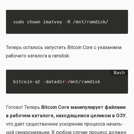
sudo chown imatvey -R /mnt/ramdisk/
Теперь оста­лось запу­стить Bitcoin Core с ука­за­ни­ем
рабо­че­го ката­ло­га в ramdisk:
bitcoin-qt -datadir
=
/mnt/ramdisk
Гото­во! Теперь
Bitcoin Core мани­пу­ли­ру­ет фай­ла­ми
в рабо­чем ката­ло­ге, нахо­дя­щем­ся цели­ком в ОЗУ
,
что даёт суще­ствен­ное уско­ре­ние про­цес­са началь­
ной син­хро­ни­за­ции. В любом слу­чае про­цесс дол­жен