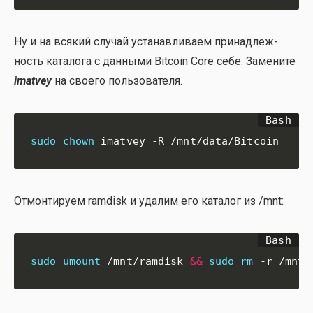
Ну и на вся­кий слу­чай уста­нав­ли­ва­ем при­над­леж­
ность ката­ло­га с дан­ны­ми Bitcoin Core себе. Заме­ни­те
imatvey
на сво­е­го поль­зо­ва­те­ля.
sudo
chown
 imatvey -R /mnt/data/Bitcoin
Отмон­ти­ру­ем ramdisk и уда­лим его ката­лог из /mnt:
sudo
umount
 /mnt/ramdisk 
&&
sudo
rm
 -r /mnt/