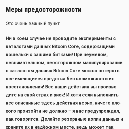
Меры предосторожности
Это очень важ­ный пункт.
Ни в коем слу­чае не про­во­ди­те экс­пе­ри­мен­ты с
ката­ло­га­ми дан­ных Bitcoin Core, содер­жа­щи­ми
кошель­ки с ваши­ми бит­ка­ми! При неуме­лом,
невни­ма­тель­ном, неосто­рож­ном мани­пу­ли­ро­ва­нии
с ката­ло­гом дан­ных Bitcoin Core мож­но поте­рять
все име­ю­щи­е­ся сред­ства без воз­мож­но­сти их
вос­ста­нов­ле­ния!
Все ваши дей­ствия вы про­из­во­
ди­те на свой страх и риск! И хотя если выпол­нить
все опи­сан­ные здесь дей­ствия вер­но, ниче­го пло­
хо­го про­изой­ти не долж­но – я вас пре­ду­пре­ждал,
как гово­рит­ся. Делай­те резерв­ные копии дан­ных и
хра­ни­те их в надёж­ном месте, ведь может так