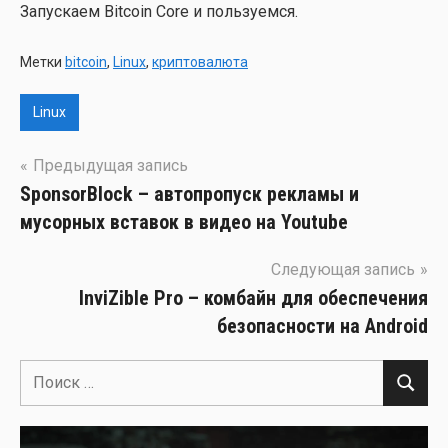
Запус­ка­ем Bitcoin Core и поль­зу­ем­ся.
Метки
bitcoin
,
Linux
,
криптовалюта
Linux
Навигация
Предыдущая запись
SponsorBlock – автопропуск рекламы и
по
мусорных вставок в видео на Youtube
записям
Следующая запись
InviZible Pro – комбайн для обеспечения
безопасности на Android
Поиск
Поиск
для: