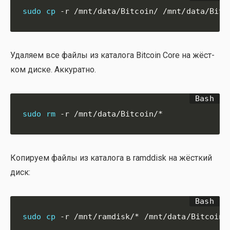
sudo
cp
 -r /mnt/data/Bitcoin/ /mnt/data/Bitc
Уда­ля­ем все фай­лы из ката­ло­га Bitcoin Core на жёст­
ком дис­ке. Акку­рат­но.
sudo
rm
 -r /mnt/data/Bitcoin/*
Копи­ру­ем фай­лы из ката­ло­га в ramddisk на жёст­кий
диск:
sudo
cp
 -r /mnt/ramdisk/* /mnt/data/Bitcoin/