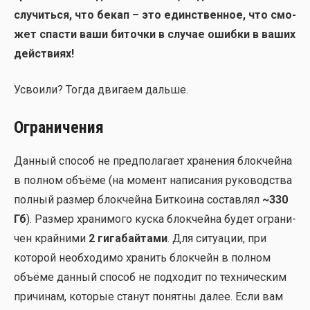
слу­чить­ся, что бекап – это един­ствен­ное, что смо­
жет спа­сти ваши биточ­ки в слу­чае ошиб­ки в ваших
дей­стви­ях!
Усво­и­ли? Тогда дви­га­ем даль­ше.
Ограничения
Дан­ный спо­соб не пред­по­ла­га­ет хра­не­ния блок­чей­на
в пол­ном объ­ё­ме (на момент напи­са­ния руко­вод­ства
пол­ный раз­мер блок­чей­на Бит­ко­и­на состав­лял
~330
Гб
). Раз­мер хра­ни­мо­го кус­ка блок­чей­на будет огра­ни­
чен край­ни­ми
2 гига­бай­та­ми
. Для ситу­а­ции, при
кото­рой необ­хо­ди­мо хра­нить блок­чейн в пол­ном
объ­ё­ме дан­ный спо­соб не под­хо­дит по тех­ни­че­ским
при­чи­нам, кото­рые ста­нут понят­ны далее. Если вам