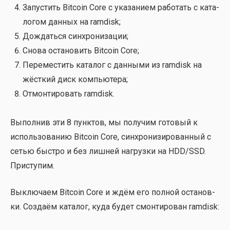
Запу­стить Bitcoin Core с ука­за­ни­ем рабо­тать с ката­
ло­гом дан­ных на ramdisk;
Дождать­ся син­хро­ни­за­ции;
Сно­ва оста­но­вить Bitcoin Core;
Пере­ме­стить ката­лог с дан­ны­ми из ramdisk на
жёст­кий диск ком­пью­те­ра;
Отмон­ти­ро­вать ramdisk.
Выпол­нив эти 8 пунк­тов, мы полу­чим гото­вый к
исполь­зо­ва­нию Bitcoin Core, син­хро­ни­зи­ро­ван­ный с
сетью быст­ро и без лиш­ней нагруз­ки на HDD/SSD.
При­сту­пим.
Выклю­ча­ем Bitcoin Core и ждём его пол­ной оста­нов­
ки. Созда­ём ката­лог, куда будет смон­ти­ро­ван ramdisk: