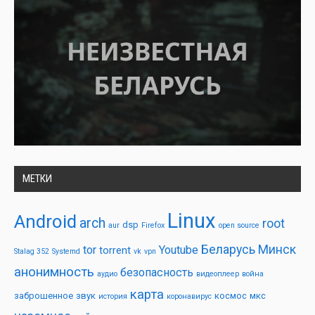
МЕТКИ
Linux
Android
arch
root
dsp
aur
Firefox
open source
Беларусь
Минск
tor
Youtube
torrent
Stalag 352
Systemd
vk
vpn
анонимность
безопасность
аудио
видеоплеер
война
карта
заброшенное
звук
космос
мкс
история
коронавирус