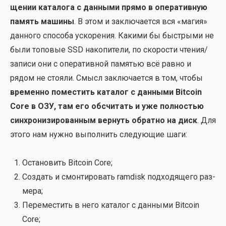
ще­нии ката­ло­га с дан­ны­ми пря­мо в опе­ра­тив­ную
память маши­ны
. В этом и заклю­ча­ет­ся вся «магия»
дан­но­го спо­со­ба уско­ре­ния. Каки­ми бы быст­ры­ми не
были топо­вые SSD нако­пи­те­ли, по ско­ро­сти чтения/
записи они с опе­ра­тив­ной памя­тью всё рав­но и
рядом не сто­я­ли. Смысл заклю­ча­ет­ся в том, что­бы
вре­мен­но поме­стить ката­лог с дан­ны­ми Bitcoin
Core в ОЗУ, там его обсчи­тать и уже пол­но­стью
син­хро­ни­зи­ро­ван­ным вер­нуть обрат­но на диск
. Для
это­го нам нуж­но выпол­нить сле­ду­ю­щие шаги:
Оста­но­вить Bitcoin Core;
Создать и смон­ти­ро­вать ramdisk под­хо­дя­ще­го раз­
ме­ра;
Пере­ме­стить в него ката­лог с дан­ны­ми Bitcoin
Core;