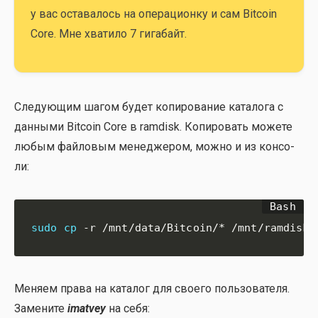
у вас оста­ва­лось на опе­ра­ци­он­ку и сам Bitcoin
Core. Мне хва­ти­ло 7 гига­байт.
Сле­ду­ю­щим шагом будет копи­ро­ва­ние ката­ло­га с
дан­ны­ми Bitcoin Core в ramdisk. Копи­ро­вать може­те
любым фай­ло­вым мене­дже­ром, мож­но и из кон­со­
ли:
sudo
cp
 -r /mnt/data/Bitcoin/* /mnt/ramdisk/
Меня­ем пра­ва на ката­лог для сво­е­го поль­зо­ва­те­ля.
Заме­ни­те
imatvey
на себя: