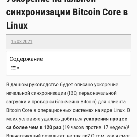
синхронизации Bitcoin Core в
Linux
15.03.2021
Imatvey
Содер­жа­ние
В дан­ном руко­вод­стве будет опи­са­но уско­ре­ние
началь­ной син­хро­ни­за­ции (IBD, пер­во­на­чаль­ной
загруз­ки и про­вер­ки блок­чей­на Bitcoin) для кли­ен­та
Bitcoin Core в опе­ра­ци­он­ных систе­мах на ядре Linux. В
моих усло­ви­ях уда­лось добить­ся
уско­ре­ния про­цес­
са более чем в 120 раз
(19 часов про­тив 17 недель)!
Впе­чат­ля­ю­щий резуль­тат, не так ли? О том, как я смог