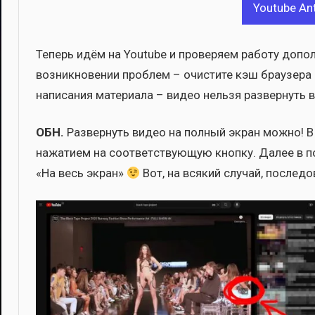
Youtube Ant
Теперь идём на Youtube и про­ве­ря­ем рабо­ту допол­
воз­ник­но­ве­нии про­блем – очи­сти­те кэш бра­у­зе­р
напи­са­ния мате­ри­а­ла – видео нель­зя раз­вер­нуть 
ОБН.
Раз­вер­нуть видео на пол­ный экран мож­но! В 
нажа­ти­ем на соот­вет­ству­ю­щую кноп­ку. Далее в
«На весь экран»
Вот, на вся­кий слу­чай, после­до