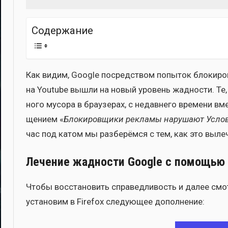
Imatvey
Содер­жа­ние
Как видим, Google посред­ством попы­ток бло­ки­ров­
на Youtube вышли на новый уро­вень жад­но­сти. Те, 
но­го мусо­ра в бра­у­зе­рах, с недав­не­го вре­ме­ни 
ще­ни­ем «
Бло­ки­ров­щи­ки рекла­мы нару­ша­ют Усло­
час под катом мы раз­бе­рём­ся с тем, как это выле­чи
Лечение жадности Google с помощью
Что­бы вос­ста­но­вить спра­вед­ли­вость и далее смо
уста­но­вим в Firefox сле­ду­ю­щее допол­не­ние: