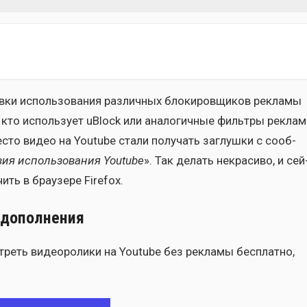
ки исполь­зо­ва­ния раз­лич­ных бло­ки­ров­щи­ков рекла­мы
кто исполь­зу­ет uBlock или ана­ло­гич­ные филь­тры реклам
вме­сто видео на Youtube ста­ли полу­чать заглуш­ки с сооб­
вия исполь­зо­ва­ния Youtube
». Так делать некра­си­во, и сей
ть в бра­у­зе­ре Firefox.
 дополнения
т­реть видео­ро­ли­ки на Youtube без рекла­мы бес­плат­но,