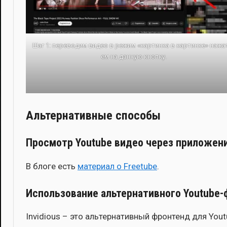
Шаг 1: пере­во­дим видео в режим «кар­тин­ка в кар­тин­ке» нажа­
ем на дан­ную кноп­ку.
Альтернативные способы
Просмотр Youtube видео через приложени
В бло­ге есть
мате­ри­ал о Freetube
.
Использование альтернативного Youtube-ф
Invidious – это аль­тер­на­тив­ный фрон­тенд для Yout