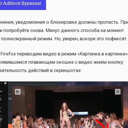
i Adblock Bypasser
не­ния, уве­дом­ле­ния о бло­ки­ров­ке долж­ны про­пасть. Пр
а и попро­буй­те сно­ва. Минус дан­но­го спо­со­ба на момент
в пол­но­экран­ный режим. Но, уве­рен, вско­ре это пофик­сят.
Firefox пере­во­дим видео в режим «Кар­тин­ка в кар­тин­ке»
 появив­шем­ся пла­ва­ю­щем окош­ке с видео жмём кноп­ку
­ва­тель­ность дей­ствий в скрин­шо­тах: