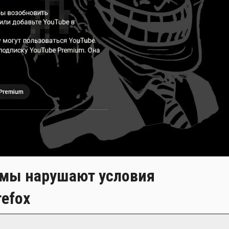
амы нарушают условия
refox