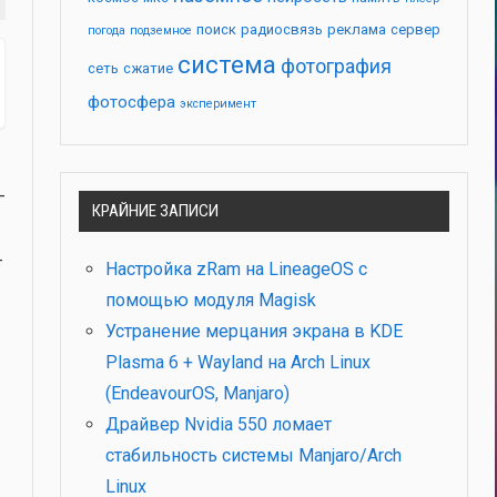
поиск
радиосвязь
реклама
сервер
погода
подземное
система
фотография
сеть
сжатие
фотосфера
эксперимент
­
КРАЙНИЕ ЗАПИСИ
­
Настройка zRam на LineageOS с
помощью модуля Magisk
Устранение мерцания экрана в KDE
Plasma 6 + Wayland на Arch Linux
(EndeavourOS, Manjaro)
Драйвер Nvidia 550 ломает
стабильность системы Manjaro/Arch
Linux