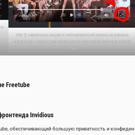
ти­
Шаг 2: пере­во­дим видео в пол­но­экран­ный режим из режи­ма
«кар­тин­ка в кар­тин­ке» нажа­ти­ем на соот­вет­ству­ю­щую кноп­ку
сле­ва
е Freetube
ронтенда Invidious
ube, обес­пе­чи­ва­ю­щий боль­шую при­ват­ность и кон­фи­ден