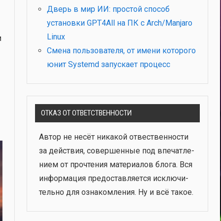
Дверь в мир ИИ: простой способ
установки GPT4All на ПК с Arch/Manjaro
Linux
и
Смена пользователя, от имени которого
юнит Systemd запускает процесс
ОТКАЗ ОТ ОТВЕТСТВЕННОСТИ
Автор не несёт ника­кой отвест­вен­но­сти
за дей­ствия, совер­шен­ные под впе­чат­ле­
ни­ем от про­чте­ния мате­ри­а­лов бло­га. Вся
инфор­ма­ция предо­став­ля­ет­ся исклю­чи­
тель­но для озна­ком­ле­ния. Ну и всё такое.