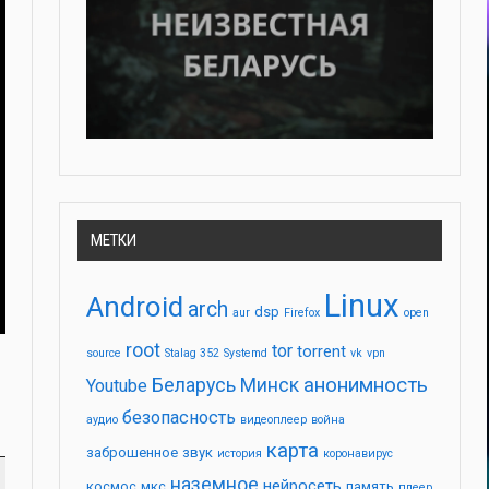
МЕТКИ
Linux
Android
arch
dsp
aur
Firefox
open
root
tor
torrent
source
Stalag 352
Systemd
vk
vpn
анонимность
Беларусь
Минск
Youtube
безопасность
аудио
видеоплеер
война
карта
заброшенное
звук
история
коронавирус
наземное
нейросеть
космос
мкс
память
плеер