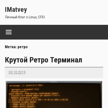
Перейти
IMatvey
к
содержимому
Личный блог о Linux, СПО
Метка:
ретро
Крутой Ретро Терминал
03.10.2019
Imatvey