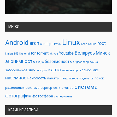
МЕТКИ
Linux
Android
arch
root
dsp
aur
Firefox
open source
Беларусь
Минск
tor
Youtube
torrent
Stalag 352
Systemd
vk
vpn
анонимность
безопасность
аудио
видеоплеер
война
карта
заброшенное
звук
космос
мкс
история
коронавирус
наземное
нейросеть
память
поиск
плеер
погода
подземное
система
радиосвязь
реклама
сервер
сеть
сжатие
фотография
фотосфера
эксперимент
КРАЙНИЕ ЗАПИСИ