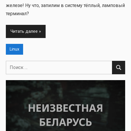
желе­зе! Ну что, запи­лим в систе­му тёп­лый, лам­по­вый
тер­ми­нал?
Читать далее
Linux
Поиск
Поиск
для: