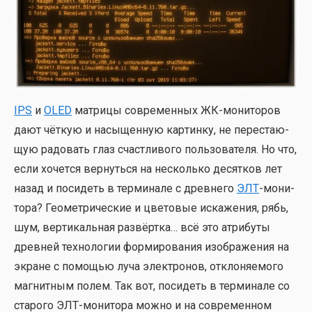
IPS
и
OLED
мат­ри­цы совре­мен­ных ЖК-мони­то­ров
дают чёт­кую и насы­щен­ную кар­тин­ку, не пере­ста­ю­
щую радо­вать глаз счаст­ли­во­го поль­зо­ва­те­ля. Но что,
если хочет­ся вер­нуть­ся на несколь­ко десят­ков лет
назад и поси­деть в тер­ми­на­ле с древ­не­го
ЭЛТ
-мони­
то­ра? Гео­мет­ри­че­ские и цве­то­вые иска­же­ния, рябь,
шум, вер­ти­каль­ная раз­вёрт­ка… всё это атри­бу­ты
древ­ней тех­но­ло­гии фор­ми­ро­ва­ния изоб­ра­же­ния на
экране с помо­щью луча элек­тро­нов, откло­ня­е­мо­го
маг­нит­ным полем. Так вот, поси­деть в тер­ми­на­ле со
ста­ро­го ЭЛТ-мони­то­ра мож­но и на совре­мен­ном