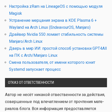
Настройка zRam на LineageOS с помощью модуля
Magisk
Устранение мерцания экрана в KDE Plasma 6 +
Wayland на Arch Linux (EndeavourOS, Manjaro)
Драйвер Nvidia 550 ломает стабильность системы
Manjaro/Arch Linux
Дверь в мир ИИ: простой способ установки GPT4All
на ПК с Arch/Manjaro Linux
Смена пользователя, от имени которого юнит
Systemd запускает процесс
ОТКАЗ ОТ ОТВЕТСТВЕННОСТИ
Автор не несёт ника­кой отвест­вен­но­сти за дей­ствия,
совер­шен­ные под впе­чат­ле­ни­ем от про­чте­ния мате­
ри­а­лов бло­га. Вся инфор­ма­ция предо­став­ля­ет­ся