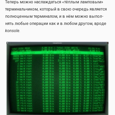
Теперь мож­но насла­ждать­ся «тёп­лым лам­по­вым»
тер­ми­наль­чи­ком, кото­рый в свою оче­редь явля­ет­ся
пол­но­цен­ным тер­ми­на­лом, и в нём мож­но выпол­
нять любые опе­ра­ции как и в любом дру­гом, вро­де
konsole
.