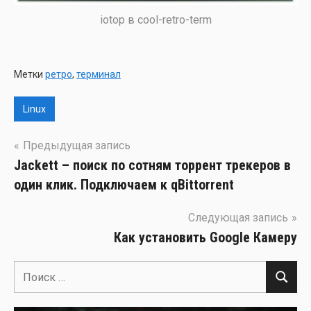
iotop в cool-retro-term
Метки
ретро
,
терминал
Linux
Навигация
Предыдущая запись
Jackett – поиск по сотням торрент трекеров в
по
один клик. Подключаем к qBittorrent
записям
Следующая запись
Как установить Google Камеру
Поиск
Поиск
для: