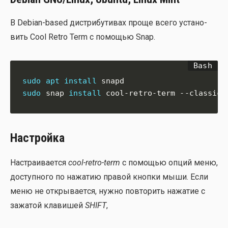
В Debian-based дис­три­бу­ти­вах про­ще все­го уста­но­
вить Cool Retro Term с помо­щью Snap.
sudo
apt
install
sudo
 snap 
install
 cool-retro-term --classic
Настройка
Настра­и­ва­ет­ся
cool-retro-term
с помо­щью опций меню,
доступ­но­го по нажа­тию пра­вой кноп­ки мыши. Если
меню не откры­ва­ет­ся, нуж­но повто­рить нажа­тие с
зажа­той кла­ви­шей
SHIFT
,