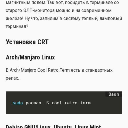
маг­нит­ным полем. Так вот, поси­деть в тер­ми­на­ле со
ста­ро­го ЭЛТ-мони­то­ра мож­но и на совре­мен­ном
желе­зе! Ну что, запи­лим в систе­му тёп­лый, лам­по­вый
тер­ми­нал?
Установка CRT
Arch/Manjaro Linux
В Arch/Manjaro Cool Retro Term есть в стан­дарт­ных
репах.
sudo
 pacman -S cool-retro-term
Debian GNU/Linux, Ubuntu, Linux Mint