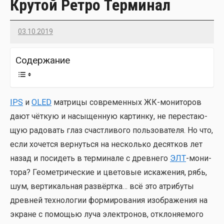
Крутой Ретро Терминал
03.10.2019
Imatvey
Содер­жа­ние
IPS
и
OLED
мат­ри­цы совре­мен­ных ЖК-мони­то­ров
дают чёт­кую и насы­щен­ную кар­тин­ку, не пере­ста­ю­
щую радо­вать глаз счаст­ли­во­го поль­зо­ва­те­ля. Но что,
если хочет­ся вер­нуть­ся на несколь­ко десят­ков лет
назад и поси­деть в тер­ми­на­ле с древ­не­го
ЭЛТ
-мони­
то­ра? Гео­мет­ри­че­ские и цве­то­вые иска­же­ния, рябь,
шум, вер­ти­каль­ная раз­вёрт­ка… всё это атри­бу­ты
древ­ней тех­но­ло­гии фор­ми­ро­ва­ния изоб­ра­же­ния на
экране с помо­щью луча элек­тро­нов, откло­ня­е­мо­го