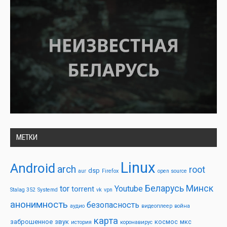
МЕТКИ
Linux
Android
arch
root
dsp
aur
Firefox
open source
Беларусь
Минск
tor
Youtube
torrent
Stalag 352
Systemd
vk
vpn
анонимность
безопасность
аудио
видеоплеер
война
карта
заброшенное
звук
космос
мкс
история
коронавирус