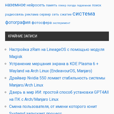
наземное
нейросеть
память
поиск
плеер
погода
подземное
система
радиосвязь
реклама
сервер
сеть
сжатие
фотография
фотосфера
эксперимент
КРАЙНИЕ ЗАПИСИ
Настройка zRam на LineageOS с помощью модуля
Magisk
Устранение мерцания экрана в KDE Plasma 6 +
Wayland на Arch Linux (EndeavourOS, Manjaro)
Драйвер Nvidia 550 ломает стабильность системы
Manjaro/Arch Linux
Дверь в мир ИИ: простой способ установки GPT4All
на ПК с Arch/Manjaro Linux
Смена пользователя, от имени которого юнит
Systemd запускает процесс