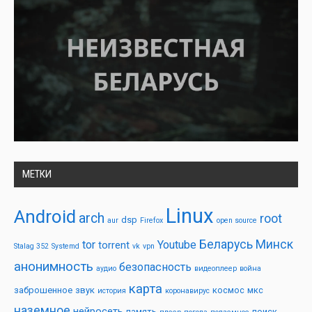
МЕТКИ
Linux
Android
arch
root
dsp
aur
Firefox
open source
Беларусь
Минск
tor
Youtube
torrent
Stalag 352
Systemd
vk
vpn
анонимность
безопасность
аудио
видеоплеер
война
карта
заброшенное
звук
космос
мкс
история
коронавирус
наземное
нейросеть
память
поиск