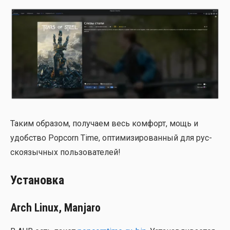
Таким обра­зом, полу­ча­ем весь ком­форт, мощь и
удоб­ство Popcorn Time, опти­ми­зи­ро­ван­ный для рус­
ско­языч­ных поль­зо­ва­те­лей!
Установка
Arch Linux, Manjaro