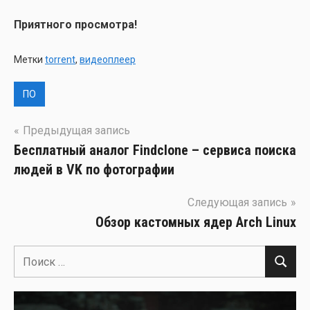
При­ят­но­го про­смот­ра!
Метки
torrent
,
видеоплеер
ПО
Навигация
Предыдущая запись
Бесплатный аналог Findclone – сервиса поиска
по
людей в VK по фотографии
записям
Следующая запись
Обзор кастомных ядер Arch Linux
Поиск
Поиск
для: