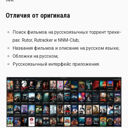
Отличия от оригинала
Поиск филь­мов на рус­ско­языч­ных тор­рент тре­ке­
рах: Rutor, Rutracker и NNM-Club;
Назва­ния филь­мов и опи­са­ние на рус­ском язы­ке;
Облож­ки на рус­ском;
Рус­ско­языч­ный интер­фейс при­ло­же­ния.