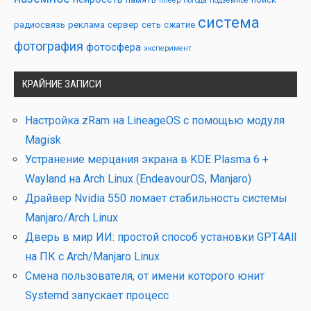
плеер
погода
подземное
система
радиосвязь
реклама
сервер
сеть
сжатие
фотография
фотосфера
эксперимент
КРАЙНИЕ ЗАПИСИ
Настройка zRam на LineageOS с помощью модуля
Magisk
Устранение мерцания экрана в KDE Plasma 6 +
Wayland на Arch Linux (EndeavourOS, Manjaro)
Драйвер Nvidia 550 ломает стабильность системы
Manjaro/Arch Linux
Дверь в мир ИИ: простой способ установки GPT4All
на ПК с Arch/Manjaro Linux
Смена пользователя, от имени которого юнит
Systemd запускает процесс