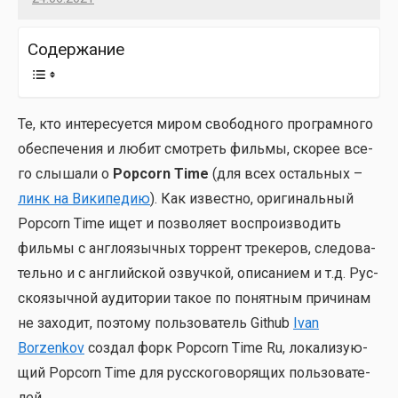
Imatvey
Содер­жа­ние
Те, кто инте­ре­су­ет­ся миром сво­бод­но­го про­грам­но­го
обес­пе­че­ния и любит смот­реть филь­мы, ско­рее все­
го слы­ша­ли о
Popcorn Time
(для всех осталь­ных –
линк на Вики­пе­дию
). Как извест­но, ори­ги­наль­ный
Popcorn Time ищет и поз­во­ля­ет вос­про­из­во­дить
филь­мы с англо­языч­ных тор­рент тре­ке­ров, сле­до­ва­
тель­но и с англий­ской озвуч­кой, опи­са­ни­ем и т.д. Рус­
ско­языч­ной ауди­то­рии такое по понят­ным при­чи­нам
не захо­дит, поэто­му поль­зо­ва­тель Github
Ivan
Borzenkov
создал форк Popcorn Time Ru, лока­ли­зу­ю­
щий Popcorn Time для рус­ско­го­во­ря­щих поль­зо­ва­те­
лей.