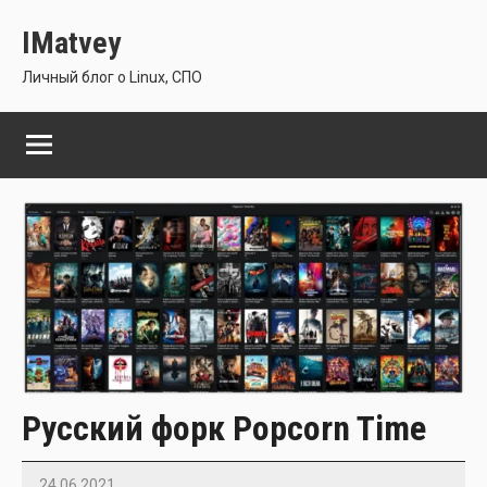
Перейти
IMatvey
к
содержимому
Личный блог о Linux, СПО
Русский форк Popcorn Time
24.06.2021