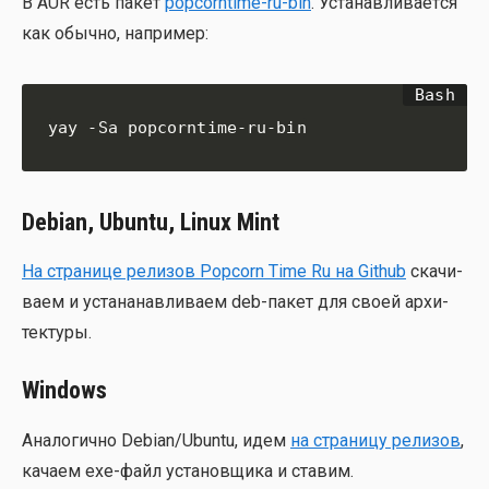
В AUR есть пакет
popcorntime-ru-bin
. Уста­нав­ли­ва­ет­ся
как обыч­но, напри­мер:
yay -Sa popcorntime-ru-bin
Debian, Ubuntu, Linux Mint
На стра­ни­це рели­зов Popcorn Time Ru на Github
ска­чи­
ва­ем и уста­на­нав­ли­ва­ем deb-пакет для сво­ей архи­
тек­ту­ры.
Windows
Ана­ло­гич­но Debian/Ubuntu, идем
на стра­ни­цу рели­зов
,
кача­ем exe-файл уста­нов­щи­ка и ста­вим.