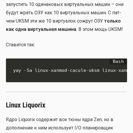
запу­стить 10 оди­на­ко­вых вир­ту­аль­ных машин – они
будут жрать ОЗУ как 10 вир­ту­аль­ных машин. С пат­
чем UKSM эти же 10 вир­ту­а­лок сожрут ОЗУ
толь­ко
как одна вир­ту­аль­ная маши­на
. В этом мощь UKSM!
Ста­вит­ся так:
yay -Sa linux-xanmod-cacule-uksm linux-xanmo
Linux Liquorix
Ядро Liquorix содер­жит все тюны ядра Zen, но в
допол­не­ние к ним исполь­зу­ет I/O пла­ни­ров­щик