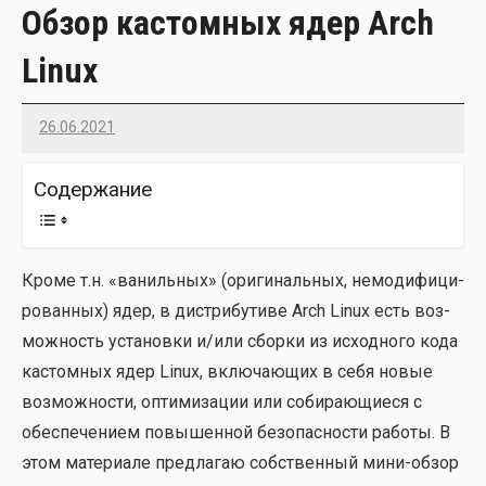
Обзор кастомных ядер Arch
Linux
26.06.2021
Imatvey
Содер­жа­ние
Кро­ме т.н. «ваниль­ных» (ори­ги­наль­ных, немо­ди­фи­ци­
ро­ван­ных) ядер, в дис­три­бу­ти­ве Arch Linux есть воз­
мож­ность уста­нов­ки и/или сбор­ки из исход­но­го кода
кастом­ных ядер Linux, вклю­ча­ю­щих в себя новые
воз­мож­но­сти, опти­ми­за­ции или соби­ра­ю­щи­е­ся с
обес­пе­че­ни­ем повы­шен­ной без­опас­но­сти рабо­ты. В
этом мате­ри­а­ле пред­ла­гаю соб­ствен­ный мини-обзор