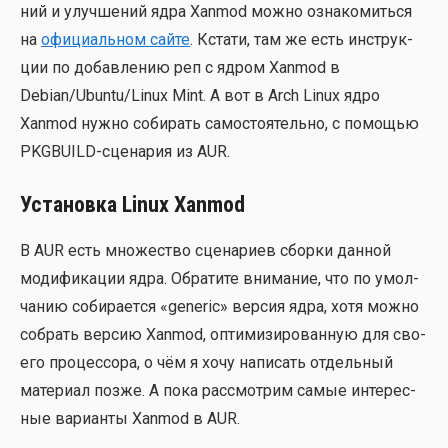
ний и улуч­ше­ний ядра Xanmod мож­но озна­ко­мить­ся
на
офи­ци­аль­ном сай­те
. Кста­ти, там же есть инструк­
ции по добав­ле­нию реп с ядром Xanmod в
Debian/Ubuntu/Linux Mint. А вот в Arch Linux ядро
Xanmod нуж­но соби­рать само­сто­я­тель­но, с помо­щью
PKGBUILD-сце­на­рия из AUR.
Установка Linux Xanmod
В AUR есть мно­же­ство сце­на­ри­ев сбор­ки дан­ной
моди­фи­ка­ции ядра. Обра­ти­те вни­ма­ние, что по умол­
ча­нию соби­ра­ет­ся «generic» вер­сия ядра, хотя мож­но
собрать вер­сию Xanmod, опти­ми­зи­ро­ван­ную для сво­
е­го про­цес­со­ра, о чём я хочу напи­сать отдель­ный
мате­ри­ал поз­же. А пока рас­смот­рим самые инте­рес­
ные вари­ан­ты Xanmod в AUR.