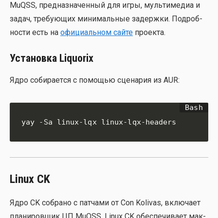
MuQSS, пред­на­зна­чен­ный для игры, муль­ти­ме­диа и
задач, тре­бу­ю­щих мини­маль­ные задерж­ки. Подроб­
но­сти есть на
офи­ци­аль­ном сай­те
про­ек­та.
Установка Liquorix
Ядро соби­ра­ет­ся с помо­щью сце­на­рия из AUR:
yay -Sa linux-lqx linux-lqx-headers
Linux CK
Ядро CK собра­но с пат­ча­ми от Con Kolivas, вклю­ча­ет
пла­ни­ров­щик ЦП MuQSS. Linux CK обес­пе­чи­ва­ет мак­