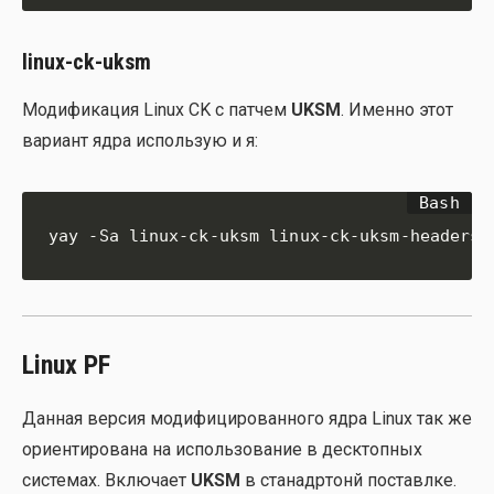
linux-ck-uksm
Моди­фи­ка­ция Linux CK с пат­чем
UKSM
. Имен­но этот
вари­ант ядра исполь­зую и я:
yay -Sa linux-ck-uksm linux-ck-uksm-headers
Linux PF
Дан­ная вер­сия моди­фи­ци­ро­ван­но­го ядра Linux так же
ори­ен­ти­ро­ва­на на исполь­зо­ва­ние в деск­топ­ных
систе­мах. Вклю­ча­ет
UKSM
в ста­на­др­тонй поставл­ке.