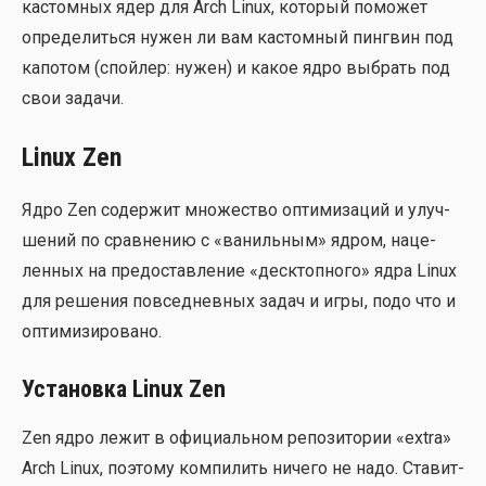
кастом­ных ядер для Arch Linux, кото­рый помо­жет
опре­де­лить­ся нужен ли вам кастом­ный пинг­вин под
капо­том (спой­лер: нужен) и какое ядро выбрать под
свои зада­чи.
Linux Zen
Ядро Zen содер­жит мно­же­ство опти­ми­за­ций и улуч­
ше­ний по срав­не­нию с «ваниль­ным» ядром, наце­
лен­ных на предо­став­ле­ние «деск­топ­но­го» ядра Linux
для реше­ния повсе­днев­ных задач и игры, подо что и
опти­ми­зи­ро­ва­но.
Установка Linux Zen
Zen ядро лежит в офи­ци­аль­ном репо­зи­то­рии «extra»
Arch Linux, поэто­му ком­пи­лить ниче­го не надо. Ста­вит­