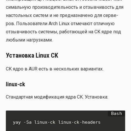
си­маль­ную про­из­во­ди­тель­ность и отзыв­чи­вость для
настоль­ных систем и не пред­на­зна­че­но для сер­ве­
ров. Поль­зо­ва­те­ли Arch Linux отме­ча­ют отлич­ную
отзыв­чи­вость систе­мы, рабо­та­ю­щей на CK ядре под
любы­ми нагруз­ка­ми.
Установка Linux CK
CK ядро в AUR есть в несколь­ких вари­ан­тах.
linux-ck
Стан­дарт­ная моди­фи­ка­ция ядра CK. Уста­нов­ка:
yay -Sa linux-ck linux-ck-headers