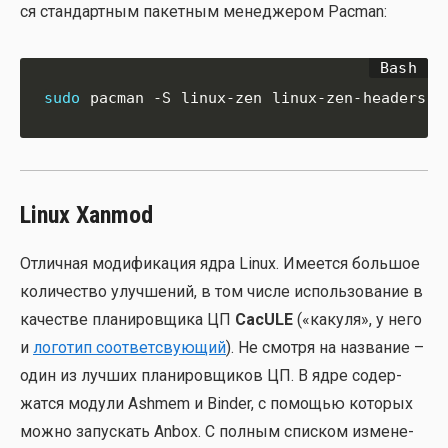
ся стан­дарт­ным пакет­ным мене­дже­ром Pacman:
sudo
 pacman -S linux-zen linux-zen-headers
Linux Xanmod
Отлич­ная моди­фи­ка­ция ядра Linux. Име­ет­ся боль­шое
коли­че­ство улуч­ше­ний, в том чис­ле исполь­зо­ва­ние в
каче­стве пла­ни­ров­щи­ка ЦП
CacULE
(«каку­ля», у него
и
лого­тип соот­вет­сву­ю­щий
). Не смот­ря на назва­ние –
один из луч­ших пла­ни­ров­щи­ков ЦП. В ядре содер­
жат­ся моду­ли Ashmem и Binder, с помо­щью кото­рых
мож­но запус­кать Anbox. С пол­ным спис­ком изме­не­