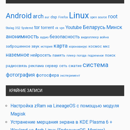
Linux
Android
arch
root
dsp
aur
Firefox
open source
Беларусь
Минск
tor
Youtube
torrent
Stalag 352
Systemd
vk
vpn
анонимность
безопасность
аудио
видеоплеер
война
карта
заброшенное
звук
космос
мкс
история
коронавирус
наземное
нейросеть
память
поиск
плеер
погода
подземное
система
радиосвязь
реклама
сервер
сеть
сжатие
фотография
фотосфера
эксперимент
КРАЙНИЕ ЗАПИСИ
Настройка zRam на LineageOS с помощью модуля
Magisk
Устранение мерцания экрана в KDE Plasma 6 +