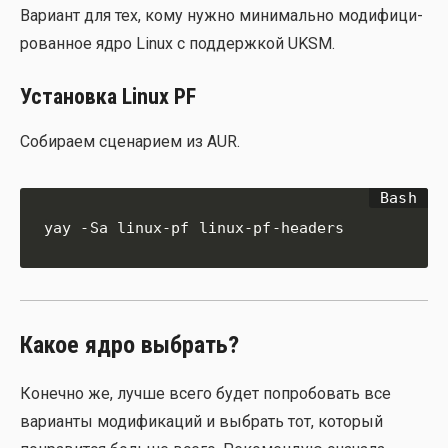
Вари­ант для тех, кому нуж­но мини­маль­но моди­фи­ци­
ро­ван­ное ядро Linux с под­держ­кой UKSM.
Установка Linux PF
Соби­ра­ем сце­на­ри­ем из AUR.
yay -Sa linux-pf linux-pf-headers
Какое ядро выбрать?
Конеч­но же, луч­ше все­го будет попро­бо­вать все
вари­ан­ты моди­фи­ка­ций и выбрать тот, кото­рый