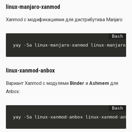
linux-manjaro-xanmod
Xanmod с моди­фи­ка­ци­я­ми для дис­три­бу­ти­ва Manjaro:
yay -Sa linux-manjaro-xanmod linux-manjaro-x
linux-xanmod-anbox
Вари­ант Xanmod с моду­ля­ми
Binder
и
Ashmem
для
Anbox:
yay -Sa linux-xanmod-anbox linux-xanmod-anbo