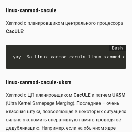
linux-xanmod-cacule
Xanmod с пла­ни­ров­щи­ком цен­траль­но­го про­цес­со­ра
CacULE
:
yay -Sa linux-xanmod-cacule linux-xanmod-cac
linux-xanmod-cacule-uksm
Xanmod с ЦП пла­ни­ров­щи­ком
CacULE
и пат­чем
UKSM
(Ultra Kernel Samepage Merging). Послед­нее – очень
класс­ная шту­ка, поз­во­ля­ю­щая в неко­то­рых ситу­а­ци­ях
силь­но эко­но­мить опе­ра­тив­ную память про­во­дя её
дедуб­ли­ка­цию. Напри­мер, если на обыч­ном ядре