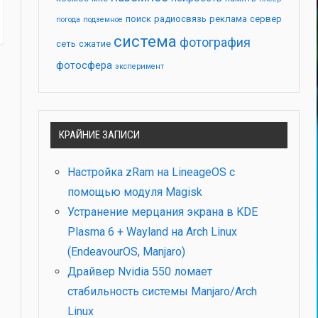
поиск
радиосвязь
реклама
сервер
погода
подземное
система
фотография
сеть
сжатие
фотосфера
эксперимент
КРАЙНИЕ ЗАПИСИ
Настройка zRam на LineageOS с
помощью модуля Magisk
Устранение мерцания экрана в KDE
Plasma 6 + Wayland на Arch Linux
(EndeavourOS, Manjaro)
Драйвер Nvidia 550 ломает
стабильность системы Manjaro/Arch
Linux