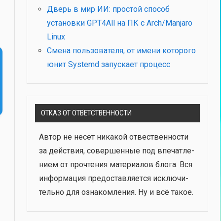
Дверь в мир ИИ: простой способ
установки GPT4All на ПК с Arch/Manjaro
Linux
Смена пользователя, от имени которого
юнит Systemd запускает процесс
ОТКАЗ ОТ ОТВЕТСТВЕННОСТИ
Автор не несёт ника­кой отвест­вен­но­сти
за дей­ствия, совер­шен­ные под впе­чат­ле­
ни­ем от про­чте­ния мате­ри­а­лов бло­га. Вся
инфор­ма­ция предо­став­ля­ет­ся исклю­чи­
тель­но для озна­ком­ле­ния. Ну и всё такое.