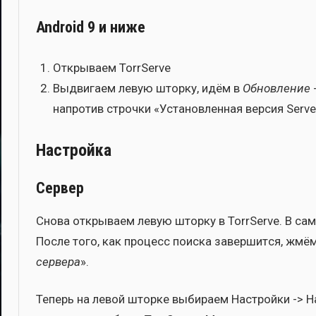
Android 9 и ниже
Откры­ва­ем TorrServe
Выдви­га­ем левую штор­ку, идём в
Обнов­ле­ние
напро­тив строч­ки «Уста­нов­лен­ная вер­сия Serve
Настройка
Сервер
Сно­ва откры­ва­ем левую штор­ку в TorrServe. В само
После того, как про­цесс поис­ка завер­шит­ся, жмё
сер­ве­ра
».
Теперь на левой штор­ке выби­ра­ем Настрой­ки -> На