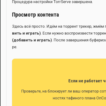
Про­це­ду­ра настрой­ки TorrServe завер­ше­на.
Просмотр контента
Здесь всё про­сто. Идём на тор­рент тре­кер, жмём 
вить и играть)
. Если нуж­но вос­про­из­ве­сти тор­ре
(доба­вить и играть)
. После завер­ше­ния буфе­ри­за
ре.
Если не работает 
Про­верь­те, на бло­ки­ру­ет ли ваш опе­ра­тор с
но­стях тафи­но­го пла­на ОпСо­