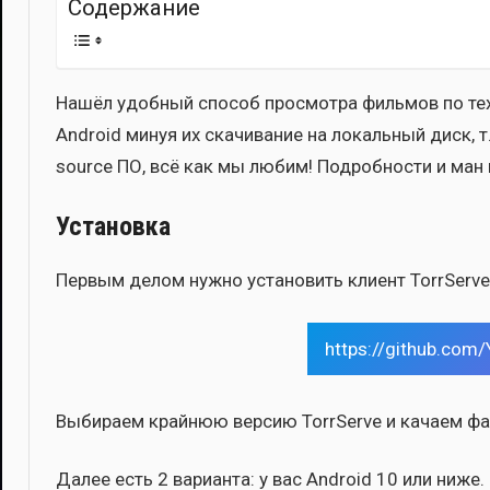
Содер­жа­ние
Нашёл удоб­ный спо­соб про­смот­ра филь­мов по тех­н
Android минуя их ска­чи­ва­ние на локаль­ный диск, т
source ПО, всё как мы любим! Подроб­но­сти и ман п
Установка
Пер­вым делом нуж­но уста­но­вить кли­ент TorrServ
https://github.com
Выби­ра­ем край­нюю вер­сию TorrServe и кача­ем фа
Далее есть 2 вари­ан­та: у вас Android 10 или ниже. 