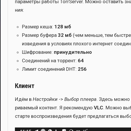
пара­мет­ры рабо­ты TorrServer. Мож­но оста­вить зна­
ния:
Раз­мер кеша:
128 мб
Раз­мер буфе­ра
32 мб
(чем мень­ше, тем быст­рее 
из­ве­де­ния в усло­ви­ях пло­хо­го интер­нет соеди
Шиф­ро­ва­ние:
при­ну­ди­тель­но
Соеди­не­ний на тор­рент:
64
Лимит соеди­не­ний DHT:
256
Клиент
Идём в
Настрой­ки
->
Выбор пле­е­ра
. Здесь мож­но 
ри­ва­е­мый кон­тент. Я реко­мен­дую
VLC
. Мож­но вы
стар­те вос­про­из­ве­де­ния будет пред­ла­гать­ся выбо