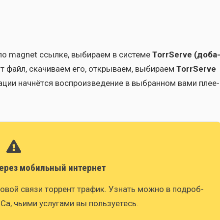
по magnet ссыл­ке, выби­ра­ем в систе­ме
TorrServe (доба
нт файл, ска­чи­ва­ем его, откры­ва­ем, выби­ра­ем
TorrServe
­ции нач­нёт­ся вос­про­из­ве­де­ние в выбран­ном вами пле­е­
через мобильный интернет
ото­вой свя­зи тор­рент тра­фик. Узнать мож­но в подроб­
Са, чьи­ми услу­га­ми вы поль­зу­е­тесь.