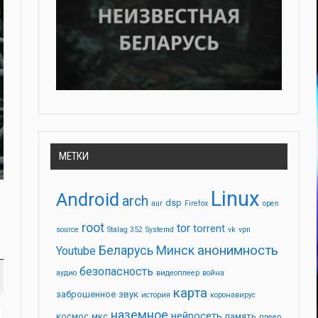
МЕТКИ
Linux
Android
arch
dsp
aur
Firefox
open
root
tor
torrent
source
Stalag 352
Systemd
vk
vpn
анонимность
Беларусь
Минск
Youtube
безопасность
аудио
видеоплеер
война
карта
заброшенное
звук
история
коронавирус
наземное
нейросеть
космос
мкс
память
плеер