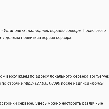
->
Уста­но­вить послед­нюю вер­сию сер­ве­ра
. После это­го
r:» долж­на появить­ся вер­сия сер­ве­ра.
м вер­ху жмём по адре­су локаль­но­го сер­ве­ра TorrServer
м по строч­ке
http://127.0.0.1:8090
после над­пи­си «
поиск
строй­ки сер­ве­ра. Здесь мож­но настро­ить раз­лич­ные