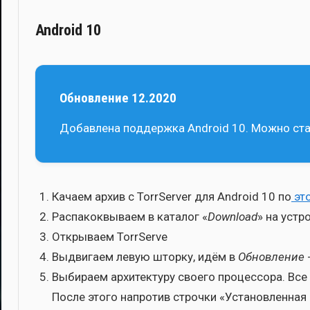
Android 10
Обновление 12.2020
Добав­ле­на под­держ­ка Android 10. Мож­но ста
Кача­ем архив с TorrServer для Android 10 по
это
Рас­па­ко­квы­ва­ем в ката­лог «
Download
» на устр
Откры­ва­ем TorrServe
Выдви­га­ем левую штор­ку, идём в
Обнов­ле­ние
Выби­ра­ем архи­тек­ту­ру сво­е­го про­цес­со­ра. Вс
После это­го напро­тив строч­ки «Уста­нов­лен­ная 