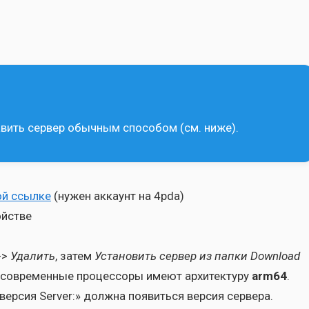
­вить сер­вер обыч­ным спо­со­бом (см. ниже).
й ссыл­ке
(нужен акка­унт на 4pda)
ой­стве
->
Уда­лить
, затем
Уста­но­вить сер­вер из пап­ки Download
е совре­мен­ные про­цес­со­ры име­ют архи­тек­ту­ру
arm64
.
вер­сия Server:» долж­на появить­ся вер­сия сер­ве­ра.