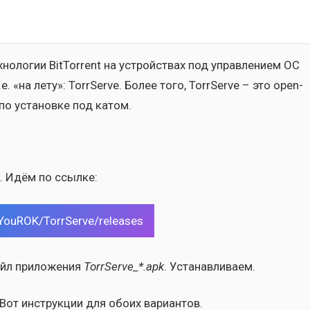
о­ло­гии BitTorrent на устрой­ствах под управ­ле­ни­ем ОС
.е. «на лету»: TorrServe. Более того, TorrServe – это open-
о уста­нов­ке под катом.
e. Идём по ссыл­ке:
/YouROK/TorrServe/releases
йл при­ло­же­ния
TorrServe_*.apk
. Уста­нав­ли­ва­ем.
Вот инструк­ции для обо­их вари­ан­тов.