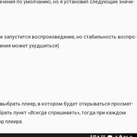
че­ния по умол­ча­нию, но я уста­но­вил сле­ду­ю­щие зна­че­
запу­стит­ся вос­про­из­ве­де­ние, но ста­биль­ность вос­про­
­не­ния может ухуд­шить­ся)
выбрать пле­ер, в кото­ром будет откры­вать­ся про­смат­
брать пункт «
Все­гда спра­ши­вать
», тогда при каж­дом
р пле­е­ра.