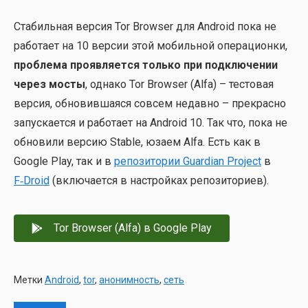
Ста­биль­ная вер­сия Tor Browser для Android пока не
рабо­та­ет на 10 вер­сии этой мобиль­ной опе­ра­ци­он­ки,
про­бле­ма про­яв­ля­ет­ся толь­ко при под­клю­че­нии
через мосты
, одна­ко Tor Browser (Alfa) – тесто­вая
вер­сия, обно­вив­ша­я­ся совсем недав­но – пре­крас­но
запус­ка­ет­ся и рабо­та­ет на Android 10. Так что, пока не
обно­ви­ли вер­сию Stable, юза­ем Alfa. Есть как в
Google Play, так и в
репо­зи­то­рии Guardian Project
в
F‑Droid
(вклю­ча­ет­ся в настрой­ках репо­зи­то­ри­ев).
Tor Browser (Alfa) в Google Play
Метки
Android
,
tor
,
анонимность
,
сеть