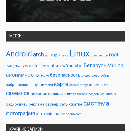
МЕТКИ
Linux
Android
arch
root
dsp
aur
Firefox
open source
Беларусь
Минск
tor
Youtube
torrent
Stalag 352
Systemd
vk
vpn
анонимность
безопасность
аудио
видеоплеер
война
карта
заброшенное
звук
космос
мкс
история
коронавирус
наземное
нейросеть
память
поиск
плеер
погода
подземное
система
радиосвязь
реклама
сервер
сеть
сжатие
фотография
фотосфера
эксперимент
КРАЙНИЕ ЗАПИСИ