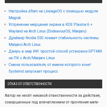
Настройка zRam на LineageOS с помощью модуля
Magisk
Устранение мерцания экрана в KDE Plasma 6 +
Wayland на Arch Linux (EndeavourOS, Manjaro)
Драйвер Nvidia 550 ломает стабильность системы
Manjaro/Arch Linux
Дверь в мир ИИ: простой способ установки GPT4All
на ПК с Arch/Manjaro Linux
Смена пользователя, от имени которого юнит
Systemd запускает процесс
ОТКАЗ ОТ ОТВЕТСТВЕННОСТИ
Автор не несёт ника­кой отвест­вен­но­сти за дей­ствия,
совер­шен­ные под впе­чат­ле­ни­ем от про­чте­ния мате­