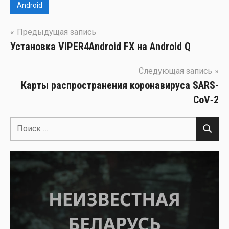
Android
Навигация
Предыдущая запись
Установка ViPER4Android FX на Android Q
по
записям
Следующая запись
Карты распространения коронавируса SARS-
CoV‑2
Поиск
Поиск
для: