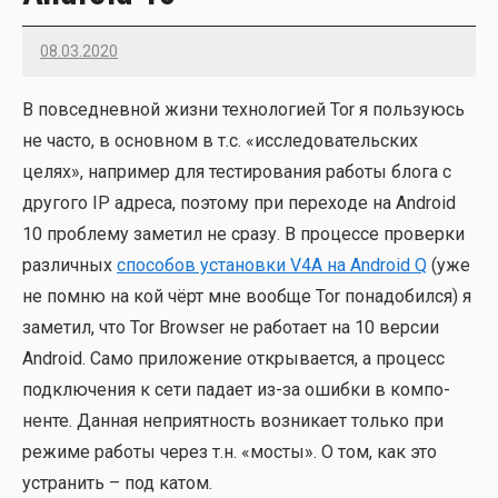
08.03.2020
Imatvey
В повсе­днев­ной жиз­ни тех­но­ло­ги­ей Tor я поль­зу­юсь
не часто, в основ­ном в т.с. «иссле­до­ва­тель­ских
целях», напри­мер для тести­ро­ва­ния рабо­ты бло­га с
дру­го­го IP адре­са, поэто­му при пере­хо­де на Android
10 про­бле­му заме­тил не сра­зу. В про­цес­се про­вер­ки
раз­лич­ных
спо­со­бов уста­нов­ки V4A на Android Q
(уже
не пом­ню на кой чёрт мне вооб­ще Tor пона­до­бил­ся) я
заме­тил, что Tor Browser не рабо­та­ет на 10 вер­сии
Android. Само при­ло­же­ние откры­ва­ет­ся, а про­цесс
под­клю­че­ния к сети пада­ет из-за ошиб­ки в ком­по­
нен­те. Дан­ная непри­ят­ность воз­ни­ка­ет толь­ко при
режи­ме рабо­ты через т.н. «мосты». О том, как это
устра­нить – под катом.