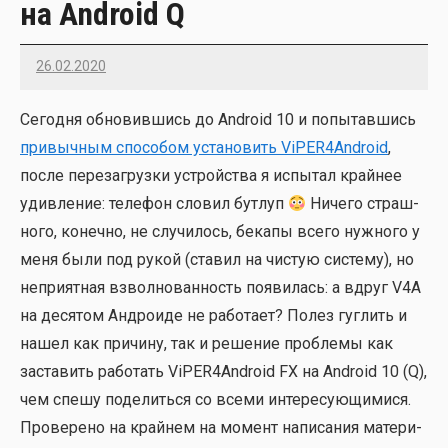
на Android Q
26.02.2020
Imatvey
Сего­дня обно­вив­шись до Android 10 и попы­тав­шись
при­выч­ным спо­со­бом уста­но­вить ViPER4Android
,
после пере­за­груз­ки устрой­ства я испы­тал край­нее
удив­ле­ние: теле­фон сло­вил бут­луп
Ниче­го страш­
но­го, конеч­но, не слу­чи­лось, бека­пы все­го нуж­но­го у
меня были под рукой (ста­вил на чистую систе­му), но
непри­ят­ная взвол­но­ван­ность появи­лась: а вдруг V4A
на деся­том Андро­и­де не рабо­та­ет? Полез гуг­лить и
нашел как при­чи­ну, так и реше­ние про­бле­мы как
заста­вить рабо­тать ViPER4Android FX на Android 10 (Q),
чем спе­шу поде­лить­ся со все­ми инте­ре­су­ю­щи­ми­ся.
Про­ве­ре­но на край­нем на момент напи­са­ния мате­ри­