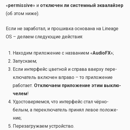
«
permissive
» и
отклю­чен ли систем­ный эква­лай­зер
(об этом ниже).
Если не зара­бо­тал, и про­шив­ка осно­ва­на на Lineage
OS – дела­ем сле­ду­ю­щие дей­ствия:
Нахо­дим при­ло­же­ние с назва­ни­ем «
AudioFX
»;
Запус­ка­ем;
Если интер­фейс цвет­ной и спра­ва ввер­ху пере­
клю­ча­тель вклю­чен впра­во – то при­ло­же­ние
рабо­та­ет.
Отклю­ча­ем при­ло­же­ние этим выклю­
че­лем
!
Удо­сто­ве­ря­ем­ся, что интер­фейс стал чёр­но-
белым, а пере­клю­ча­тель при­нял левое поло­же­
ние;
Пере­за­гру­жа­ем устрой­ство.