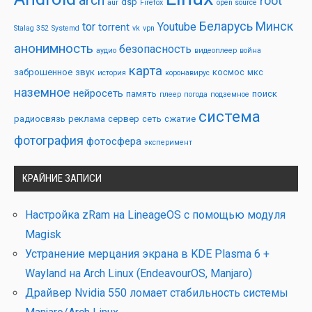
arch
root
dsp
aur
Firefox
open source
Беларусь
Минск
tor
Youtube
torrent
Stalag 352
Systemd
vk
vpn
анонимность
безопасность
аудио
видеоплеер
война
карта
заброшенное
звук
космос
мкс
история
коронавирус
наземное
нейросеть
память
поиск
плеер
погода
подземное
система
радиосвязь
реклама
сервер
сеть
сжатие
фотография
фотосфера
эксперимент
КРАЙНИЕ ЗАПИСИ
Настройка zRam на LineageOS с помощью модуля
Magisk
Устранение мерцания экрана в KDE Plasma 6 +
Wayland на Arch Linux (EndeavourOS, Manjaro)
Драйвер Nvidia 550 ломает стабильность системы