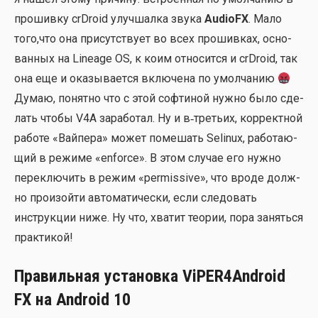
про­шив­ку crDroid улуч­шал­ка зву­ка
AudioFX
. Мало
того,что она при­сут­ству­ет во всех про­шив­ках, осно­
ван­ных на Lineage OS, к коим отно­сит­ся и crDroid, так
она еще и ока­зы­ва­ет­ся вклю­че­на по умол­ча­нию
Думаю, понят­но что с этой соф­ти­ной нуж­но было сде­
лать что­бы V4A зара­бо­тал. Ну и в‑третьих, кор­рект­ной
рабо­те «Вай­пе­ра» может поме­шать Selinux, рабо­та­ю­
щий в режи­ме «enforce». В этом слу­чае его нуж­но
пере­клю­чить в режим «permissive», что вро­де долж­
но про­изой­ти авто­ма­ти­че­ски, если сле­до­вать
инструк­ции ниже. Ну что, хва­тит тео­рии, пора занять­ся
прак­ти­кой!
Правильная установка ViPER4Android
FX на Android 10