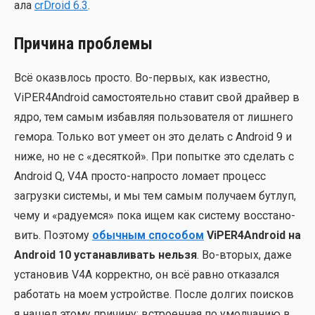
а­ла
crDroid 6.3
.
Причина проблемы
Всё оказ­влось про­сто. Во-пер­вых, как извест­но,
ViPER4Android само­сто­я­тель­но ста­вит свой драй­вер в
ядро, тем самым избав­ляя поль­зо­ва­те­ля от лиш­не­го
гемо­ра. Толь­ко вот уме­ет он это делать с Android 9 и
ниже, но не с «десят­кой». При попыт­ке это сде­лать с
Android Q, V4A про­сто-напро­сто лома­ет про­цесс
загруз­ки систе­мы, и мы тем самым полу­ча­ем бут­луп,
чему и «раду­ем­ся» пока ищем как систе­му вос­ста­но­
вить. Поэто­му
обыч­ным спо­со­бом
ViPER4Android на
Android 10 уста­нав­ли­вать нель­зя
. Во-вто­рых, даже
уста­но­вив V4A кор­рект­но, он всё рав­но отка­зал­ся
рабо­тать на моем устрой­стве. После дол­гих поис­ков
я нашел это­му при­чи­ну: встро­ен­ная по умол­ча­нию в