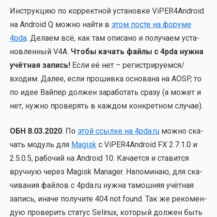
Инструк­цию по кор­рект­ной уста­нов­ке ViPER4Android
на Android Q мож­но най­ти в
этом посте на фору­ме
4pda
. Дела­ем всё, как там опи­са­но и полу­ча­ем уста­
нов­лен­ный V4A.
Что­бы качать фай­лы с 4pda нуж­на
учёт­ная запись!
Если её нет – регистрируемся/
входим. Далее, если про­шив­ка осно­ва­на на AOSP, то
по идее Вай­пер дол­жен зара­бо­тать сра­зу (а может и
нет, нуж­но про­ве­рять в каж­дом кон­крет­ном слу­чае).
ОБН 8.03.2020
. По
этой ссыл­ке на 4pda.ru
мож­но ска­
чать модуль для
Magisk
c ViPER4Android FX 2.7.1.0 и
2.5.0.5, рабо­чий на Android 10. Кача­ет­ся и ста­вит­ся
вруч­ную через Magisk Manager. Напо­ми­наю, для ска­
чи­ва­ния фай­лов c 4pda.ru нуж­на тамош­няя учёт­ная
запись, ина­че полу­чи­те 404 not found. Так же реко­мен­
дую про­ве­рить ста­тус Selinux, кото­рый дол­жен быть