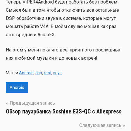
Теперь ViPER4Android будет рабо­тать без про­блем!
Смысл был в том, что­бы отклю­чить все осталь­ные
DSP обра­бот­чи­ки зву­ка в систе­ме, кото­рые могут
мешать рабо­те V4A. В моём слу­чае мешал как раз
этот вред­ный AudioFX.
На этом у меня пока что всё, при­ят­но­го про­слу­ши­ва­
ния люби­мой музы­ки и до новых встреч!
Метки
Android
,
dsp
,
root
,
звук
Android
Навигация
Предыдущая запись
Обзор пауэрбанка Soshine E3S-QC c Aliexpress
по
записям
Следующая запись