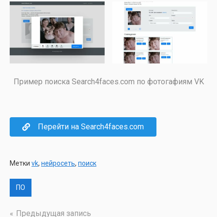
При­мер поис­ка Search4faces.com по фото­га­фи­ям VK
Перей­ти на Search4faces.com
Метки
vk
,
нейросеть
,
поиск
ПО
Навигация
Предыдущая запись