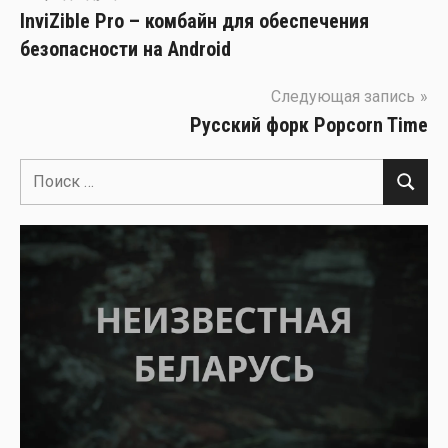
InviZible Pro – комбайн для обеспечения
по
безопасности на Android
записям
Следующая запись
Русский форк Popcorn Time
Поиск
Поиск
для: