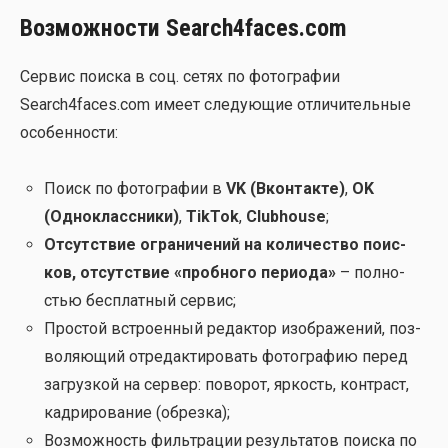
Возможности Search4faces.com
Сер­вис поис­ка в соц. сетях по фото­гра­фии
Search4faces.com име­ет сле­ду­ю­щие отли­чи­тель­ные
осо­бен­но­сти:
Поиск по фото­гра­фии в
VK (Вкон­так­те)
,
OK
(Одно­класс­ни­ки)
,
TikTok
,
Clubhouse
;
Отсут­ствие огра­ни­че­ний на коли­че­ство поис­
ков, отсут­ствие «проб­но­го пери­о­да»
– пол­но­
стью бес­плат­ный сер­вис;
Про­стой встро­ен­ный редак­тор изоб­ра­же­ний, поз­
во­ля­ю­щий отре­дак­ти­ро­вать фото­гра­фию перед
загруз­кой на сер­вер: пово­рот, яркость, кон­траст,
кад­ри­ро­ва­ние (обрез­ка);
Воз­мож­ность филь­тра­ции резуль­та­тов поис­ка по