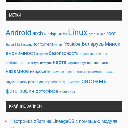
МЕТКИ
Linux
Android
arch
root
dsp
aur
Firefox
open source
Беларусь
Минск
tor
Youtube
torrent
Stalag 352
Systemd
vk
vpn
анонимность
безопасность
аудио
видеоплеер
война
карта
заброшенное
звук
космос
мкс
история
коронавирус
наземное
нейросеть
память
поиск
плеер
погода
подземное
система
радиосвязь
реклама
сервер
сеть
сжатие
фотография
фотосфера
эксперимент
КРАЙНИЕ ЗАПИСИ
Настройка zRam на LineageOS с помощью модуля