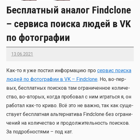
Бесплатный аналог Findclone
– сервиса поиска людей в VK
по фотографии
13.06.2021
Imatvey
Как-то я уже постил инфор­ма­цию про
сер­вис поис­ка
людей по фото­гра­фии в VK – Findclone
. Но, во-пер­
вых, бес­плат­ных поис­ков там огра­ни­чен­ное коли­че­
ство, во-вто­рых, когда про­бо­вал с ним играть­ся я, он
рабо­тал как-то кри­во. Всё это не важ­но, так как суще­
ству­ет бес­плат­ная аль­тер­на­ти­ва Findclone без огра­ни­
че­ний на коли­че­ство и про­дол­жи­тель­ность поис­ков.
За подроб­но­стя­ми – под кат.