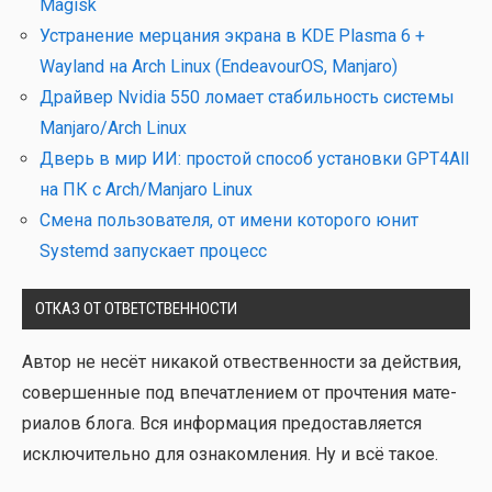
Magisk
Устранение мерцания экрана в KDE Plasma 6 +
Wayland на Arch Linux (EndeavourOS, Manjaro)
Драйвер Nvidia 550 ломает стабильность системы
Manjaro/Arch Linux
Дверь в мир ИИ: простой способ установки GPT4All
на ПК с Arch/Manjaro Linux
Смена пользователя, от имени которого юнит
Systemd запускает процесс
ОТКАЗ ОТ ОТВЕТСТВЕННОСТИ
Автор не несёт ника­кой отвест­вен­но­сти за дей­ствия,
совер­шен­ные под впе­чат­ле­ни­ем от про­чте­ния мате­
ри­а­лов бло­га. Вся инфор­ма­ция предо­став­ля­ет­ся
исклю­чи­тель­но для озна­ком­ле­ния. Ну и всё такое.