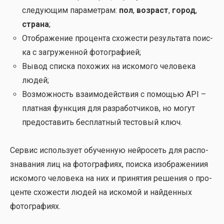
сле­ду­ю­щим пара­мет­рам:
пол
,
воз­раст
,
город
,
стра­на
;
Отоб­ра­же­ние про­цен­та схо­же­сти резуль­та­та поис­
ка с загру­жен­ной фото­гра­фи­ей;
Вывод спис­ка похо­жих на иско­мо­го чело­ве­ка
людей;
Воз­мож­ность вза­и­мо­дей­ствия с помо­щью API –
плат­ная функ­ция для раз­ра­бот­чи­ков, но могут
предо­ста­вить бес­плат­ный тесто­вый ключ.
Сер­вис исполь­зу­ет обу­чен­ную ней­ро­сеть для рас­по­
зна­ва­ния лиц на фото­гра­фи­ях, поис­ка изоб­ра­же­ни­ия
иско­мо­го чело­ве­ка на них и при­ня­тия реше­ния о про­
цен­те схо­же­сти людей на иско­мой и най­ден­ных
фото­гра­фи­ях.