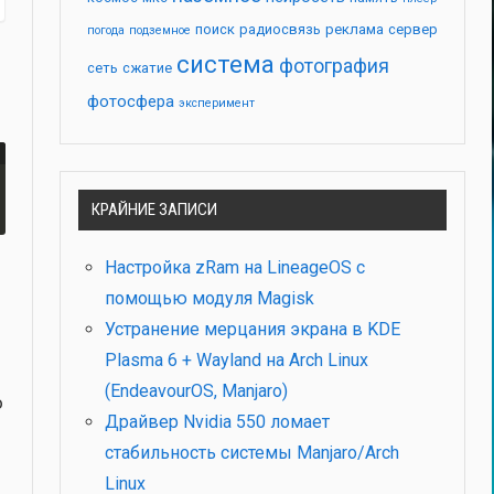
поиск
радиосвязь
реклама
сервер
погода
подземное
система
фотография
сеть
сжатие
фотосфера
эксперимент
КРАЙНИЕ ЗАПИСИ
Настройка zRam на LineageOS с
помощью модуля Magisk
Устранение мерцания экрана в KDE
Plasma 6 + Wayland на Arch Linux
(EndeavourOS, Manjaro)
о
Драйвер Nvidia 550 ломает
стабильность системы Manjaro/Arch
Linux