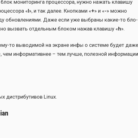
 блок мони­то­рин­га про­цес­со­ра, нуж­но нажать кла­ви­шу
о­цес­со­ра «
l
», и так далее. Кноп­ка­ми «
+
» и «
-
» мож­но
у обнов­ле­ни­я­ми. Даже если уже выбра­ны какие-то бло­
ож­но вызвать отдель­ным бло­ком нажав кла­ви­шу «
h
».
кому-то выво­ди­мой на экране инфы о систе­ме будет даж
, чем инфор­ма­тив­нее – тем луч­ше, полез­ной инфор­ма­ци
ых дис­три­бу­ти­вов Linux.
ian