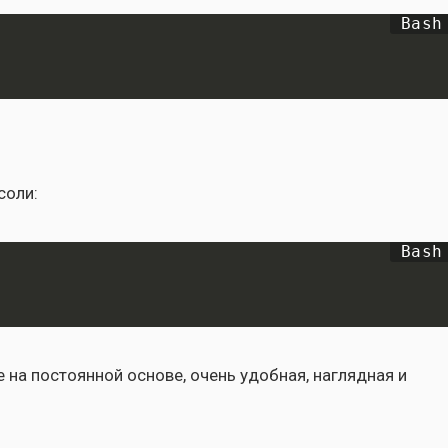
со­ли:
е на посто­ян­ной осно­ве, очень удоб­ная, нагляд­ная и