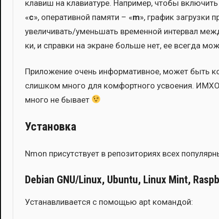
кла­виш на кла­ви­а­ту­ре. Напри­мер, что­бы вклю­чить
«
c
», опе­ра­тив­ной памя­ти – «
m
», гра­фик загруз­ки пр
увеличивать/уменьшать вре­мен­ной интер­вал меж­д
ки, и справ­ки на экране боль­ше нет, ее все­гда м
При­ло­же­ние очень инфор­ма­тив­ное, может быть 
слиш­ком мно­го для ком­форт­но­го усво­е­ния. ИМХО
мно­го не быва­ет
Установка
Nmon при­сут­ству­ет в репо­зи­то­ри­ях всех попу­ляр­н
Debian GNU/Linux, Ubuntu, Linux Mint, Raspb
Уста­нав­ли­ва­ет­ся с помо­щью apt коман­дой: