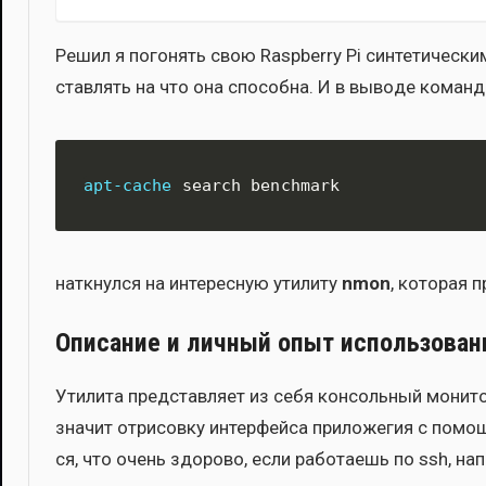
Решил я пого­нять свою Raspberry Pi син­те­ти­че­ски­м
став­лять на что она спо­соб­на. И в выво­де коман­ды
apt-cache
 search benchmark
наткнул­ся на инте­рес­ную ути­ли­ту
nmon
, кото­рая 
Описание и личный опыт использован
Ути­ли­та пред­став­ля­ет из себя кон­соль­ный мони­т
зна­чит отри­сов­ку интер­фей­са при­ло­же­гия с помо­
ся, что очень здо­ро­во, если рабо­та­ешь по ssh, нап