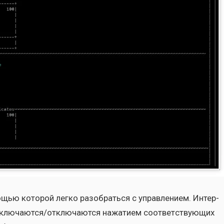
щью кото­рой лег­ко разо­брать­ся с управ­ле­ни­ем. Интер­
е включаются/отключаются нажа­ти­ем соот­вет­ству­ю­щих