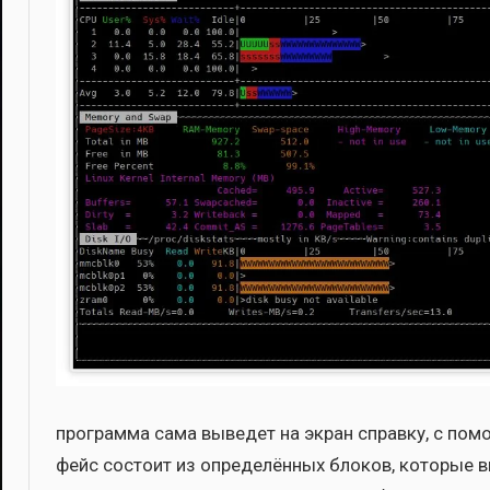
про­грам­ма сама выве­дет на экран справ­ку, с помо­
фейс состо­ит из опре­де­лён­ных бло­ков, кото­ры