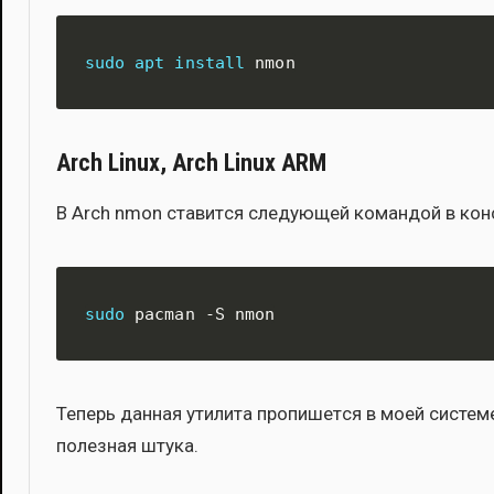
sudo
apt
install
 nmon
Arch Linux, Arch Linux ARM
В Arch nmon ста­вит­ся сле­ду­ю­щей коман­дой в кон­
sudo
 pacman -S nmon
Теперь дан­ная ути­ли­та про­пи­шет­ся в моей систе­м
полез­ная шту­ка.