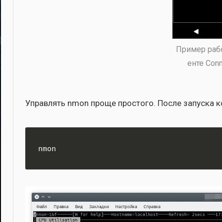
При­мер раб
ен­те Con
Управ­лять nmon про­ще про­сто­го. После запус­ка 
nmon