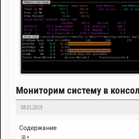
Мониторим систему в консол
08.01.2019
Imatvey
Содер­жа­ние