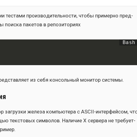
и теста­ми про­из­во­ди­тель­но­сти, что­бы при­мер­но пред­
 поис­ка паке­тов в репо­зи­то­ри­ях
пред­став­ля­ет из себя кон­соль­ный мони­тор систе­мы.
ия
ор загруз­ки желе­за ком­пью­те­ра с ASCII-интер­фей­сом, чт
щью тек­сто­вых сим­во­лов. Нали­чие X сер­ве­ра не тре­бу­ет­
ри­мер.