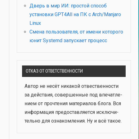
Дверь в мир ИИ: простой способ
установки GPT4All на ПК с Arch/Manjaro
Linux
Смена пользователя, от имени которого
юнит Systemd запускает процесс
ОТКАЗ ОТ ОТВЕТСТВЕННОСТИ
Автор не несёт ника­кой отвест­вен­но­сти
за дей­ствия, совер­шен­ные под впе­чат­ле­
ни­ем от про­чте­ния мате­ри­а­лов бло­га. Вся
инфор­ма­ция предо­став­ля­ет­ся исклю­чи­
тель­но для озна­ком­ле­ния. Ну и всё такое.