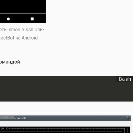
о­ты nmon в ssh кли­
nectBot на Android
коман­дой