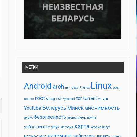
МЕТКИ
Linux
Android
arch
dsp
aur
Firefox
open
root
tor
torrent
source
Stalag 352
Systemd
vk
vpn
анонимность
Беларусь
Минск
Youtube
безопасность
аудио
видеоплеер
война
карта
заброшенное
звук
история
коронавирус
наземное
нейросеть
космос
мкс
память
плеер