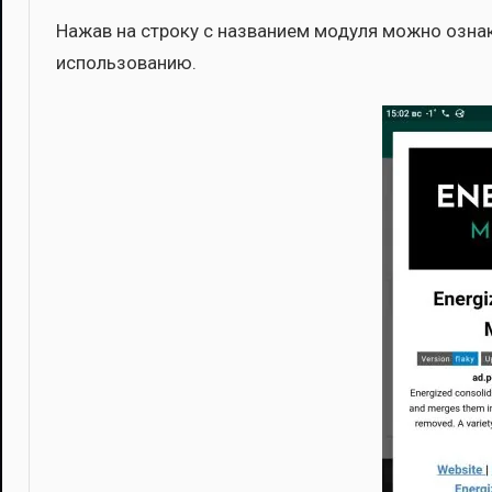
Нажав на стро­ку с назва­ни­ем моду­ля мож­но озна­ко­
исполь­зо­ва­нию.