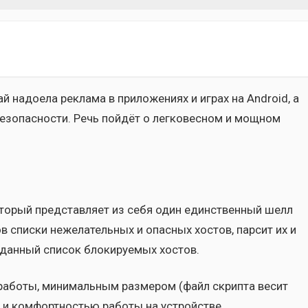
 надо­е­ла рекла­ма в при­ло­же­ни­ях и играх на Android, а
без­опас­но­сти. Речь пой­дёт о лег­ко­вес­ном и мощ­ном
о­рый пред­став­ля­ет из себя один един­ствен­ный шелл
ов спис­ки неже­ла­тель­ных и опас­ных хостов, пар­сит их и
ан­ный спи­сок бло­ки­ру­е­мых хостов.
 рабо­ты, мини­маль­ным раз­ме­ром (файл скрип­та весит
и ком­форт­но­стью рабо­ты на устрой­стве.