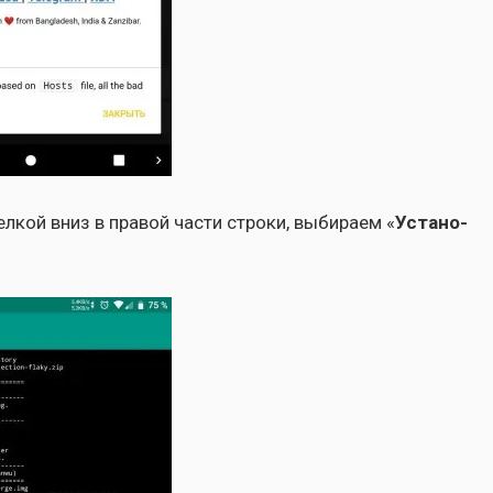
л­кой вниз в пра­вой части стро­ки, выби­ра­ем «
Уста­но­