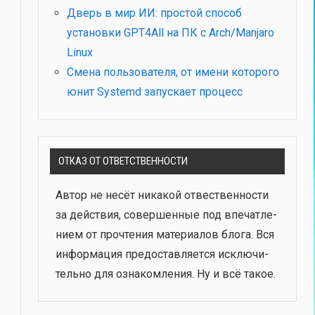
Дверь в мир ИИ: простой способ
установки GPT4All на ПК с Arch/Manjaro
Linux
Смена пользователя, от имени которого
юнит Systemd запускает процесс
ОТКАЗ ОТ ОТВЕТСТВЕННОСТИ
Автор не несёт ника­кой отвест­вен­но­сти
за дей­ствия, совер­шен­ные под впе­чат­ле­
ни­ем от про­чте­ния мате­ри­а­лов бло­га. Вся
инфор­ма­ция предо­став­ля­ет­ся исклю­чи­
тель­но для озна­ком­ле­ния. Ну и всё такое.