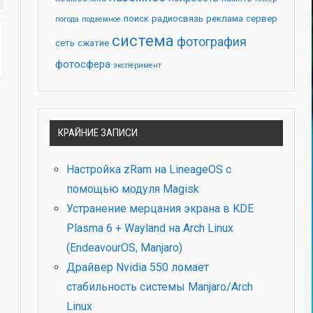
поиск
радиосвязь
реклама
сервер
погода
подземное
система
фотография
сеть
сжатие
фотосфера
эксперимент
КРАЙНИЕ ЗАПИСИ
Настройка zRam на LineageOS с
помощью модуля Magisk
Устранение мерцания экрана в KDE
Plasma 6 + Wayland на Arch Linux
(EndeavourOS, Manjaro)
Драйвер Nvidia 550 ломает
стабильность системы Manjaro/Arch
Linux