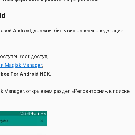
id
в свой Android, долж­ны быть выпол­не­ны сле­ду­ю­щие
досту­пен root доступ;
k и Magisk Manager
;
box For Android NDK
.
k Manager, откры­ва­ем раз­дел «Репо­зи­то­рии», в поис­ке