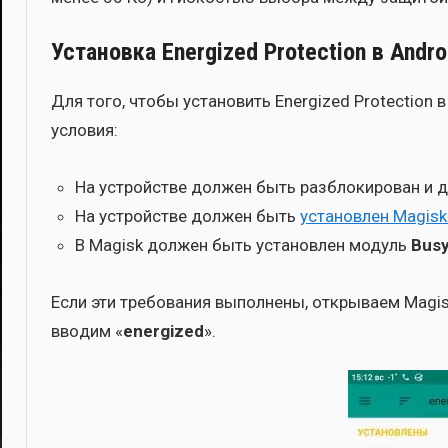
Установка Energized Protection в Andro
Для того, что­бы уста­но­вить Energized Protection 
усло­вия:
На устрой­стве дол­жен быть раз­бло­ки­ро­ван и 
На устрой­стве дол­жен быть
уста­нов­лен Magis
В Magisk дол­жен быть уста­нов­лен модуль
Busy
Если эти тре­бо­ва­ния выпол­не­ны, откры­ва­ем Magis
вво­дим «
energized
».