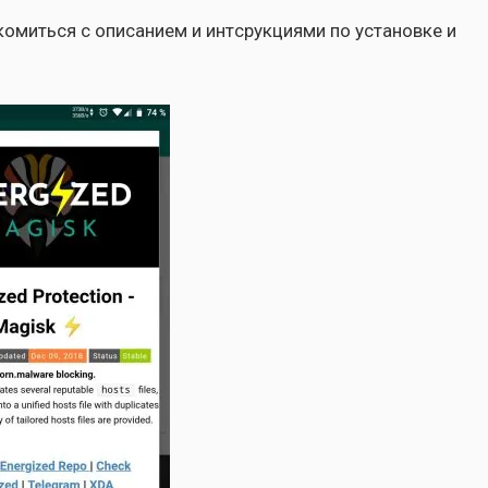
мить­ся с опи­са­ни­ем и инт­срук­ци­я­ми по уста­нов­ке и