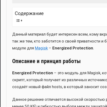
Imatvey
Содер­жа­ние
Дан­ный мате­ри­ал будет инте­ре­сен всем, кому вкрай
так же тем, кто забо­тит­ся о сво­ей при­ват­но­сти и 
моду­ле для
Magisk
–
Energized Protection
.
Описание и принцип работы
Energized Protection
– это модуль для Magisk, кот
скрипт, кото­рый полу­ча­ет из раз­лич­ных источ­ни­к
созда­ёт новый файл hosts, в кото­рый зано­сит созд
Дан­ное реше­ние отли­ча­ет­ся высо­кой ско­ро­стью
менее 50 Кб) и гиб­ко­стью выбо­ра меж­ду защи­той 