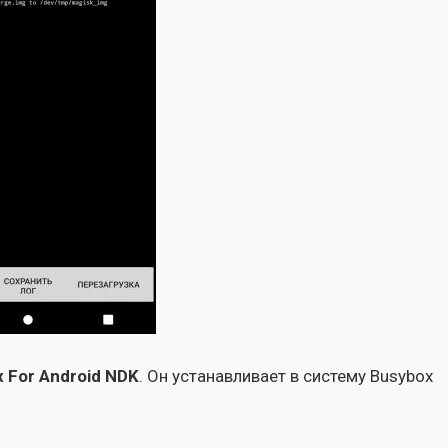
 For Android NDK
. Он уста­нав­ли­ва­ет в систе­му Busybox