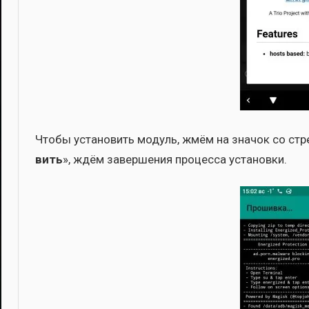
Что­бы уста­но­вить модуль, жмём на зна­чок со стре
вить
», ждём завер­ше­ния про­цес­са уста­нов­ки.