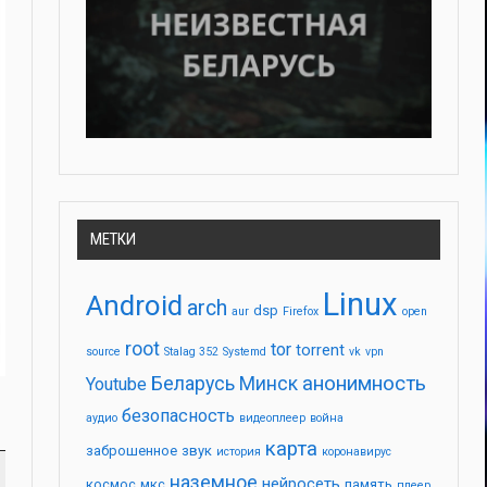
МЕТКИ
Linux
Android
arch
dsp
aur
Firefox
open
root
tor
torrent
source
Stalag 352
Systemd
vk
vpn
анонимность
Беларусь
Минск
Youtube
безопасность
аудио
видеоплеер
война
карта
заброшенное
звук
история
коронавирус
наземное
нейросеть
космос
мкс
память
плеер