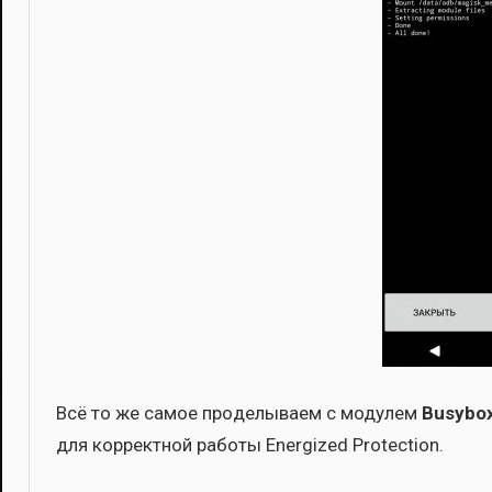
Всё то же самое про­де­лы­ва­ем с моду­лем
Busybox
для кор­рект­ной рабо­ты Energized Protection.