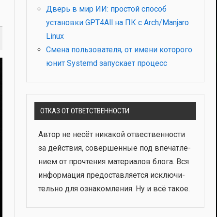
Дверь в мир ИИ: простой способ
установки GPT4All на ПК с Arch/Manjaro
Linux
Смена пользователя, от имени которого
юнит Systemd запускает процесс
ОТКАЗ ОТ ОТВЕТСТВЕННОСТИ
Автор не несёт ника­кой отвест­вен­но­сти
за дей­ствия, совер­шен­ные под впе­чат­ле­
ни­ем от про­чте­ния мате­ри­а­лов бло­га. Вся
инфор­ма­ция предо­став­ля­ет­ся исклю­чи­
тель­но для озна­ком­ле­ния. Ну и всё такое.