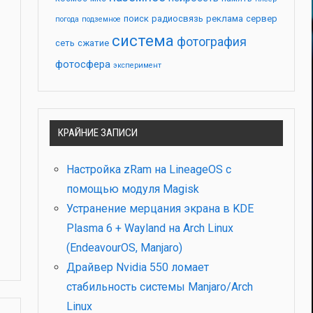
поиск
радиосвязь
реклама
сервер
погода
подземное
система
фотография
сеть
сжатие
фотосфера
эксперимент
КРАЙНИЕ ЗАПИСИ
Настройка zRam на LineageOS с
помощью модуля Magisk
Устранение мерцания экрана в KDE
Plasma 6 + Wayland на Arch Linux
(EndeavourOS, Manjaro)
Драйвер Nvidia 550 ломает
стабильность системы Manjaro/Arch
Linux