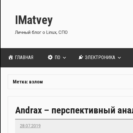
Перейти
к
IMatvey
содержимому
Личный блог о Linux, СПО
ГЛАВНАЯ
ПО
ЭЛЕКТРОНИКА
Метка:
взлом
Andrax – перспективный анал
28.07.2019
Imatvey