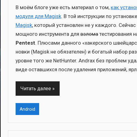
В моём бло­ге уже есть мате­ри­ал о том,
как уста­но
моду­ля для Magisk
. В той инструк­ции по уста­нов­к
Magisk
, кото­рый уста­нов­лен не у каж­до­го. Сей­ч
мощ­но­го инстру­мен­та для
взло­ма
тести­ро­ва­ния 
Pentest
. Плю­са­ми дан­но­го «хакер­ско­го швей­ца
нов­ки (Magisk не обя­за­те­лен) и бога­тый набор р
уровне того же NetHunter. Andrax без про­блем уда­л
виде остав­ших­ся после уда­ле­ния при­ло­же­ний, ярлы
Читать далее
Android