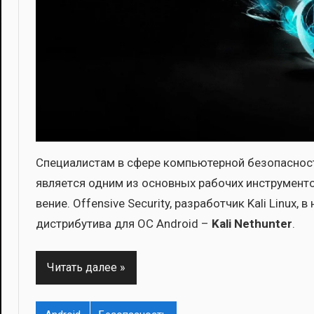
Спе­ци­а­ли­стам в сфе­ре ком­пью­тер­ной без­опас­но­
явля­ет­ся одним из основ­ных рабо­чих инстру­мен­то
ве­ние. Offensive Security, раз­ра­бот­чик Kali Linux
дис­три­бу­ти­ва для ОС Android –
Kali Nethunter
.
Читать далее