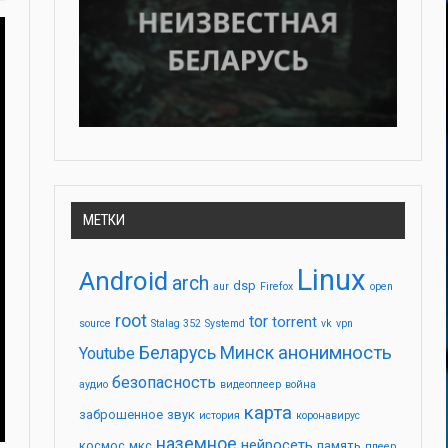
МЕТКИ
Linux
Android
arch
dsp
aur
Firefox
open
root
tor
torrent
source
Stalag 352
Systemd
vk
vpn
анонимность
Беларусь
Минск
Youtube
безопасность
аудио
видеоплеер
война
карта
заброшенное
звук
история
коронавирус
наземное
нейросеть
космос
мкс
память
плеер