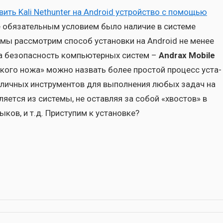
­вить Kali Nethunter на Android устрой­ство с помо­щью
е обя­за­тель­ным усло­ви­ем было нали­чие в систе­ме
ас мы рас­смот­рим спо­соб уста­нов­ки на Android не менее
на без­опас­ность ком­пью­тер­ных систем –
Andrax Mobile
р­ско­го ножа» мож­но назвать более про­стой про­цесс уста­
аз­лич­ных инстру­мен­тов для выпол­не­ния любых задач на
я­ет­ся из систе­мы, не остав­ляя за собой «хво­стов» в
­ков, и т.д. При­сту­пим к уста­нов­ке?