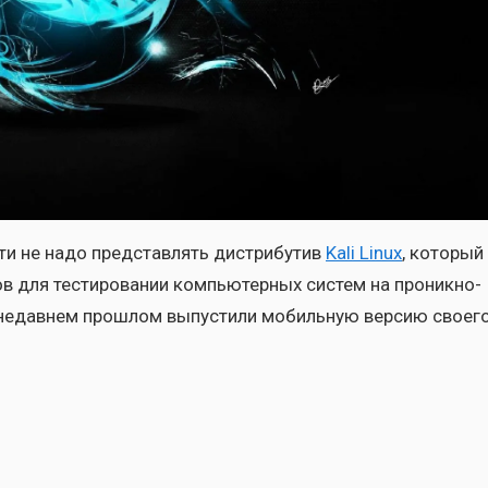
сти не надо пред­став­лять дис­три­бу­тив
Kali Linux
, кото­рый
в для тести­ро­ва­нии ком­пью­тер­ных систем на про­ник­но­
, в недав­нем про­шлом выпу­сти­ли мобиль­ную вер­сию сво­е­г