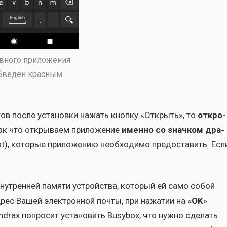
в­но­го при­ло­же­ния
бве­дён крас­ным
­тов после уста­нов­ки нажать кноп­ку «Открыть», то
откро­
Так что откры­ва­ем при­ло­же­ние
имен­но со знач­ком дра­
t), кото­рые при­ло­же­нию необ­хо­ди­мо предо­ста­вить. Есл
нут­рен­ней памя­ти устрой­ства, кото­рый ей само собой
дрес Вашей элек­трон­ной почты, при нажа­тии на «
OK
»
Andrax попро­сит уста­но­вить Busybox, что нуж­но сде­лать