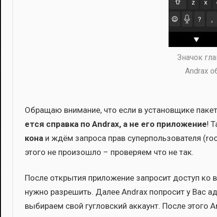
Зна­чок гла
Andrax о
Обра­щаю вни­ма­ние, что если в уста­нов­щи­ке паке
ет­ся справ­ка по Andrax, а не его при­ло­же­ние
! 
ко­на
и ждём запро­са прав супер­поль­зо­ва­те­ля (roo
это­го не про­изо­шло – про­ве­ря­ем что не так.
После откры­тия при­ло­же­ние запро­сит доступ ко в
нуж­но раз­ре­шить. Далее Andrax попро­сит у Вас а
выби­ра­ем свой гуг­лов­ский акка­унт. После это­го 