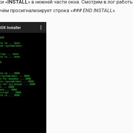
ки «
INSTALL
» в ниж­ней части окна. Смот­рим в лог рабо­т
ём про­сиг­на­ли­зи­ру­ет стро­ка «
### END INSTALL
».