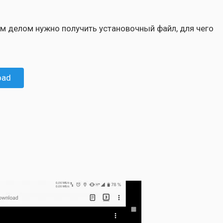
ым делом нуж­но полу­чить уста­но­воч­ный файл, для чего
oad