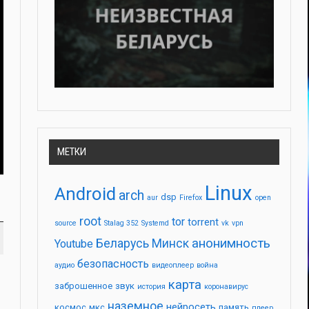
МЕТКИ
Linux
Android
arch
dsp
aur
Firefox
open
root
tor
torrent
source
Stalag 352
Systemd
vk
vpn
анонимность
Беларусь
Минск
Youtube
безопасность
аудио
видеоплеер
война
карта
заброшенное
звук
история
коронавирус
наземное
нейросеть
космос
мкс
память
плеер