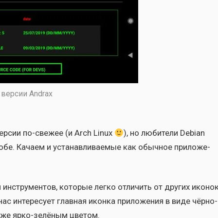
вер­сии Andrax
вер­сии по-све­жее (и Arch Linux
), но люби­те­ли Debian
е. Кача­ем и уста­нав­ли­ва­е­мые как обыч­ное при­ло­же­
нстру­мен­тов, кото­рые лег­ко отли­чить от дру­гих ико­но
с инте­ре­су­ет глав­ная икон­ка при­ло­же­ния в виде чёр­но­
ем же ярко-зелё­ным цве­том.