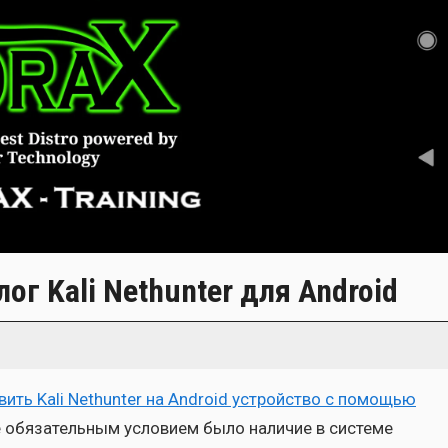
ог Kali Nethunter для Android
­вить Kali Nethunter на Android устрой­ство с помо­щью
е обя­за­тель­ным усло­ви­ем было нали­чие в систе­ме