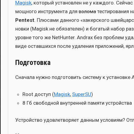
Magisk
, кото­рый уста­нов­лен не у каж­до­го. Сей­ч
мощ­но­го инстру­мен­та для
взло­ма
тести­ро­ва­ния 
Pentest
. Плю­са­ми дан­но­го «хакер­ско­го швей­ца
нов­ки (Magisk не обя­за­те­лен) и бога­тый набор р
уровне того же NetHunter. Andrax без про­блем уда­л
виде остав­ших­ся после уда­ле­ния при­ло­же­ний, ярлы
Подготовка
Сна­ча­ла нуж­но под­го­то­вить систе­му к уста­нов­ке
Root доступ (
Magisk
,
SuperSU
)
8 Гб сво­бод­ной внут­рен­ней памя­ти устрой­ства
Устрой­ство удо­вле­тво­ря­ет дан­ным усло­ви­ям? От