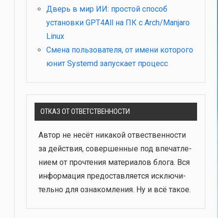
Дверь в мир ИИ: простой способ
установки GPT4All на ПК с Arch/Manjaro
Linux
Смена пользователя, от имени которого
юнит Systemd запускает процесс
ОТКАЗ ОТ ОТВЕТСТВЕННОСТИ
Автор не несёт ника­кой отвест­вен­но­сти
за дей­ствия, совер­шен­ные под впе­чат­ле­
ни­ем от про­чте­ния мате­ри­а­лов бло­га. Вся
инфор­ма­ция предо­став­ля­ет­ся исклю­чи­
тель­но для озна­ком­ле­ния. Ну и всё такое.