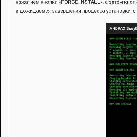
нажа­ти­ем кноп­ки «
FORCE INSTALL
», а затем кноп­
и дожи­да­ем­ся завер­ше­ния про­цес­са уста­нов­ки, о ч