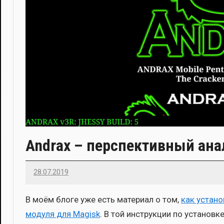
Andrax – перспективный анал
28.07.2019
Imatvey
В моём бло­ге уже есть мате­ри­ал о том,
как уста­но
моду­ля для Magisk
. В той инструк­ции по уста­нов­к