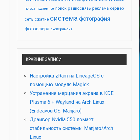
поиск
радиосвязь
реклама
сервер
погода
подземное
система
фотография
сеть
сжатие
фотосфера
эксперимент
КРАЙНИЕ ЗАПИСИ
Настройка zRam на LineageOS с
помощью модуля Magisk
Устранение мерцания экрана в KDE
Plasma 6 + Wayland на Arch Linux
(EndeavourOS, Manjaro)
Драйвер Nvidia 550 ломает
стабильность системы Manjaro/Arch
Linux