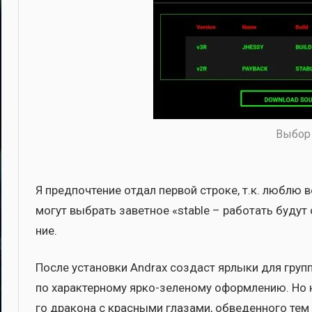
Выбор 
Я пред­по­чте­ние отдал пер­вой стро­ке, т.к. люб­лю 
могут выбрать завет­ное «stable – рабо­тать будут об
ние.
После уста­нов­ки Andrax создаст ярлы­ки для групп и
по харак­тер­но­му ярко-зеле­но­му оформ­ле­нию. Но на
го дра­ко­на с крас­ны­ми гла­за­ми, обве­ден­но­го т