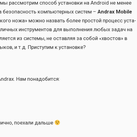
ас мы рас­смот­рим спо­соб уста­нов­ки на Android не менее
на без­опас­ность ком­пью­тер­ных систем –
Andrax Mobile
р­ско­го ножа» мож­но назвать более про­стой про­цесс уста­
аз­лич­ных инстру­мен­тов для выпол­не­ния любых задач на
я­ет­ся из систе­мы, не остав­ляя за собой «хво­стов» в
­ков, и т.д. При­сту­пим к уста­нов­ке?
 Andrax. Нам пона­до­бит­ся:
лич­но, поеха­ли даль­ше