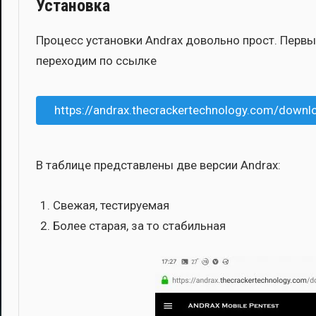
Установка
Про­цесс уста­нов­ки Andrax доволь­но прост. Пер­в
пере­хо­дим по ссыл­ке
https://andrax.thecrackertechnology.com/downl
В таб­ли­це пред­став­ле­ны две вер­сии Andrax:
Све­жая, тести­ру­е­мая
Более ста­рая, за то ста­биль­ная